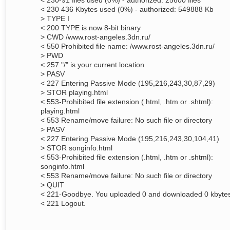
< 230-91 files used (0%) - authorized: 25600 files
< 230 436 Kbytes used (0%) - authorized: 549888 Kb
> TYPE I
< 200 TYPE is now 8-bit binary
> CWD /www.rost-angeles.3dn.ru/
< 550 Prohibited file name: /www.rost-angeles.3dn.ru/
> PWD
< 257 "/" is your current location
> PASV
< 227 Entering Passive Mode (195,216,243,30,87,29)
> STOR playing.html
< 553-Prohibited file extension (.html, .htm or .shtml):
playing.html
< 553 Rename/move failure: No such file or directory
> PASV
< 227 Entering Passive Mode (195,216,243,30,104,41)
> STOR songinfo.html
< 553-Prohibited file extension (.html, .htm or .shtml):
songinfo.html
< 553 Rename/move failure: No such file or directory
> QUIT
< 221-Goodbye. You uploaded 0 and downloaded 0 kbyte
< 221 Logout.