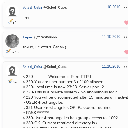
11.10.2010
Solod_Cuba
@Solod_Cuba
Нет
34
11.10.2010
Тарас
@tarasian666
точно, не стоит. Ставь )
6245
11.10.2010
Solod_Cuba
@Solod_Cuba
< 220---------- Welcome to Pure-FTPd ----------
< 220-You are user number 3 of 100 allowed.
34
< 220-Local time is now 23:23. Server port: 21.
< 220-This is a private system - No anonymous login
< 220 You will be disconnected after 15 minutes of inactivit
> USER 4rost-angeles
< 331 User 4rost-angeles OK. Password required
> PASS ********
< 230-User 4rost-angeles has group access to: 1002
< 230-OK. Current restricted directory is /