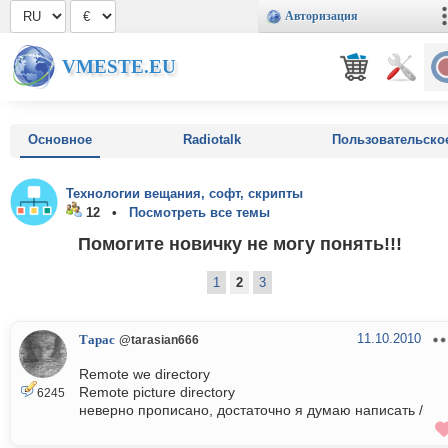
Авторизация
VMESTE.EU
Основное
Radiotalk
Пользовательско
Технологии вещания, софт, скрипты
12 •
Посмотреть все темы
Помогите новичку не могу понять!!!
1
2
3
11.10.2010
Тарас
@tarasian666
Remote we directory
Remote picture directory
6245
неверно прописано, достаточно я думаю написать /