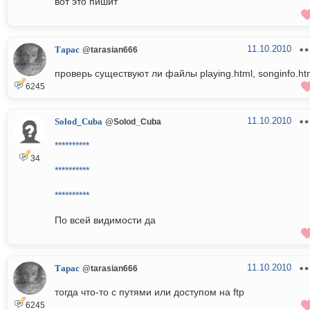
вот это пишит
11.10.2010
Тарас
@tarasian666
проверь существуют ли файлы playing.html, songinfo.ht
6245
11.10.2010
Solod_Cuba
@Solod_Cuba
**********
34
**********
**********
По всей видимости да
11.10.2010
Тарас
@tarasian666
тогда что-то с путями или доступом на ftp
6245