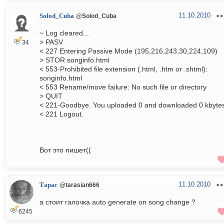
11.10.2010
Solod_Cuba
@Solod_Cuba
~ Log cleared...
> PASV
34
< 227 Entering Passive Mode (195,216,243,30,224,109)
> STOR songinfo.html
< 553-Prohibited file extension (.html, .htm or .shtml):
songinfo.html
< 553 Rename/move failure: No such file or directory
> QUIT
< 221-Goodbye. You uploaded 0 and downloaded 0 kbyte
< 221 Logout.
Вот это пишет((
11.10.2010
Тарас
@tarasian666
а стоит галочка auto generate on song change ?
6245