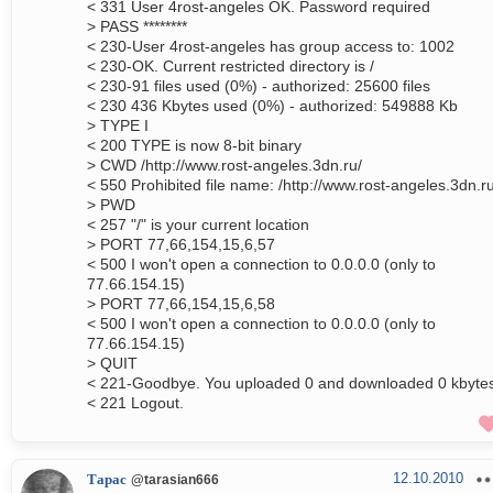
< 331 User 4rost-angeles OK. Password required
> PASS ********
< 230-User 4rost-angeles has group access to: 1002
< 230-OK. Current restricted directory is /
< 230-91 files used (0%) - authorized: 25600 files
< 230 436 Kbytes used (0%) - authorized: 549888 Kb
> TYPE I
< 200 TYPE is now 8-bit binary
> CWD /http://www.rost-angeles.3dn.ru/
< 550 Prohibited file name: /http://www.rost-angeles.3dn.ru
> PWD
< 257 "/" is your current location
> PORT 77,66,154,15,6,57
< 500 I won't open a connection to 0.0.0.0 (only to
77.66.154.15)
> PORT 77,66,154,15,6,58
< 500 I won't open a connection to 0.0.0.0 (only to
77.66.154.15)
> QUIT
< 221-Goodbye. You uploaded 0 and downloaded 0 kbyte
< 221 Logout.
12.10.2010
Тарас
@tarasian666