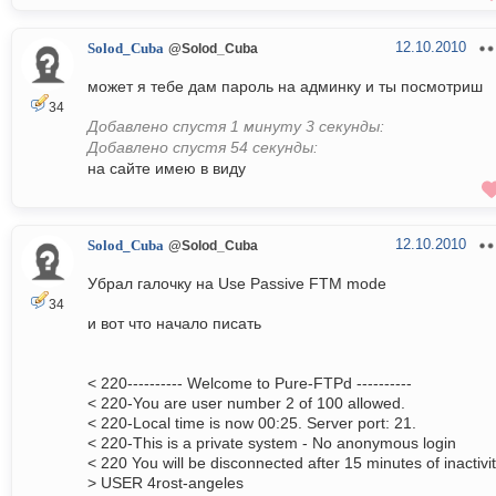
12.10.2010
Solod_Cuba
@Solod_Cuba
может я тебе дам пароль на админку и ты посмотриш
34
Добавлено спустя 1 минуту 3 секунды:
Добавлено спустя 54 секунды:
на сайте имею в виду
12.10.2010
Solod_Cuba
@Solod_Cuba
Убрал галочку на Use Passive FTM mode
34
и вот что начало писать
< 220---------- Welcome to Pure-FTPd ----------
< 220-You are user number 2 of 100 allowed.
< 220-Local time is now 00:25. Server port: 21.
< 220-This is a private system - No anonymous login
< 220 You will be disconnected after 15 minutes of inactivit
> USER 4rost-angeles