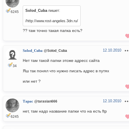
Solod_Cuba
пишет:
6245
/http://www.rost-angeles.3dn.ru/
?? там точно такая папка есть?
12.10.2010
Solod_Cuba
@Solod_Cuba
Нет там такой папки этоже адресс сайта
34
Яш так понял что нужно писать адрес в путях
или нет ?
12.10.2010
Тарас
@tarasian666
нет, там надо название папки что на есть ftp
6245