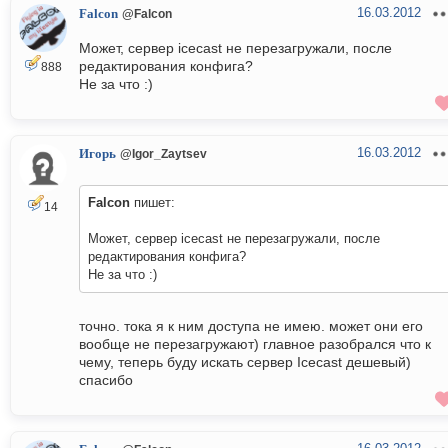
16.03.2012
Falcon
@Falcon
Может, сервер icecast не перезагружали, после
редактирования конфига?
888
Не за что :)
16.03.2012
Игорь
@Igor_Zaytsev
Falcon
пишет:
14
Может, сервер icecast не перезагружали, после
редактирования конфига?
Не за что :)
точно. тока я к ним доступа не имею. может они его
вообще не перезагружают) главное разобрался что к
чему, теперь буду искать сервер Icecast дешевый)
спасибо