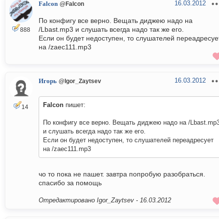
16.03.2012
Falcon
@Falcon
По конфигу все верно. Вещать диджею надо на
/Lbast.mp3 и слушать всегда надо так же его.
888
Если он будет недоступен, то слушателей переадресуе
на /zaec111.mp3
16.03.2012
Игорь
@Igor_Zaytsev
Falcon
пишет:
14
По конфигу все верно. Вещать диджею надо на /Lbast.mp
и слушать всегда надо так же его.
Если он будет недоступен, то слушателей переадресует
на /zaec111.mp3
чо то пока не пашет. завтра попробую разобраться.
спасибо за помощь
Отредактировано Igor_Zaytsev -
16.03.2012