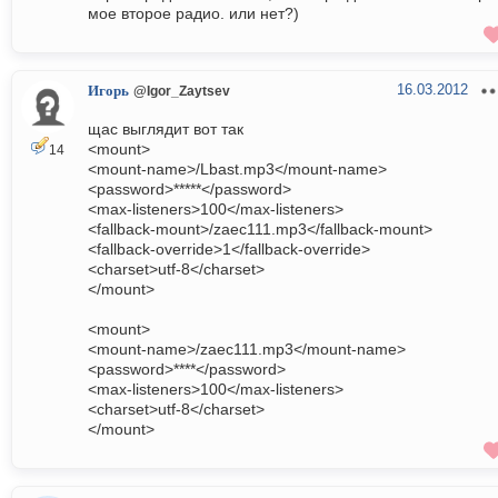
мое второе радио. или нет?)
16.03.2012
Игорь
@Igor_Zaytsev
щас выглядит вот так
<mount>
14
<mount-name>/Lbast.mp3</mount-name>
<password>*****</password>
<max-listeners>100</max-listeners>
<fallback-mount>/zaec111.mp3</fallback-mount>
<fallback-override>1</fallback-override>
<charset>utf-8</charset>
</mount>
<mount>
<mount-name>/zaec111.mp3</mount-name>
<password>****</password>
<max-listeners>100</max-listeners>
<charset>utf-8</charset>
</mount>