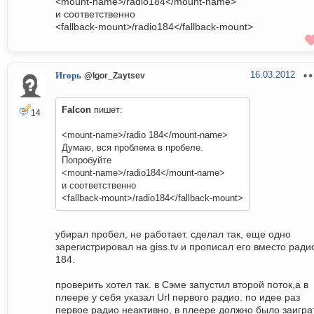
<mount-name>/radio184</mount-name>
и соответственно
<fallback-mount>/radio184</fallback-mount>
16.03.2012
Игорь
@Igor_Zaytsev
Falcon
пишет:
14
<mount-name>/radio 184</mount-name>
Думаю, вся проблема в пробеле.
Попробуйте
<mount-name>/radio184</mount-name>
и соответственно
<fallback-mount>/radio184</fallback-mount>
убирал пробел, не работает. сделал так, еще одно
зарегистрировал на giss.tv и прописал его вместо ради
184.
проверить хотел так. в Сэме запустил второй поток,а в
плеере у себя указал Url первого радио. по идее раз
первое радио неактивно, в плеере должно было заигра