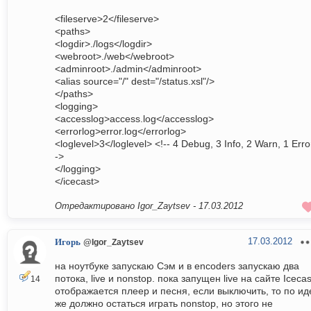
<fileserve>2</fileserve>
<paths>
<logdir>./logs</logdir>
<webroot>./web</webroot>
<adminroot>./admin</adminroot>
<alias source="/" dest="/status.xsl"/>
</paths>
<logging>
<accesslog>access.log</accesslog>
<errorlog>error.log</errorlog>
<loglevel>3</loglevel> <!-- 4 Debug, 3 Info, 2 Warn, 1 Erro
->
</logging>
</icecast>
Отредактировано Igor_Zaytsev -
17.03.2012
17.03.2012
Игорь
@Igor_Zaytsev
на ноутбуке запускаю Сэм и в encoders запускаю два
потока, live и nonstop. пока запущен live на сайте Icecas
14
отображается плеер и песня, если выключить, то по ид
же должно остаться играть nonstop, но этого не