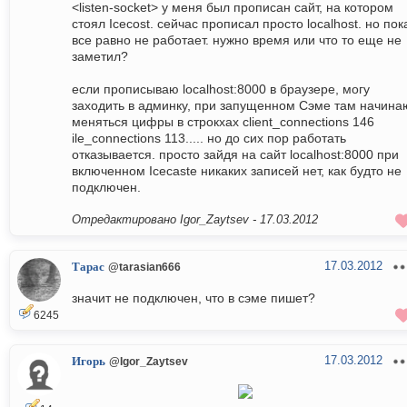
<listen-socket> у меня был прописан сайт, на котором
стоял Icecost. сейчас прописал просто localhost. но пок
все равно не работает. нужно время или что то еще не
заметил?
если прописываю localhost:8000 в браузере, могу
заходить в админку, при запущенном Сэме там начина
меняться цифры в строкхах client_connections 146
ile_connections 113..... но до сих пор работать
отказывается. просто зайдя на сайт localhost:8000 при
включенном Icecaste никаких записей нет, как будто не
подключен.
Отредактировано Igor_Zaytsev -
17.03.2012
17.03.2012
Тарас
@tarasian666
значит не подключен, что в сэме пишет?
6245
17.03.2012
Игорь
@Igor_Zaytsev