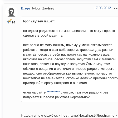
17.03.2012
Игорь
@Igor_Zaytsev
Igor.Zaytsev
пишет:
14
на одном радиохостинге мне написали, что могут просто
сделать второй маунт. а
все равно не могу понять, почему у меня отказывается
работать, когда я сам себе зарегистрировал два разных
маунта? Icecast у себя настроил как написанно выше,
включил на компе Icecast потом запустил сем с маунтом
нонстопа, потом на ноутбуке запустил Сэм с маунтом
обычного вещания и включил в плеере радио с которого
вещаю, оно отображается как выключенное. почему то
нонстопом не заменяется. сколько должно времени пройт
примерно? я сразу настроил и включил.
если на сайте
**********
смотрю, там мое радио играет.
получается Icecast работает нормально?
Нашел в чем ошибка, <hostname>localhost</hostname>