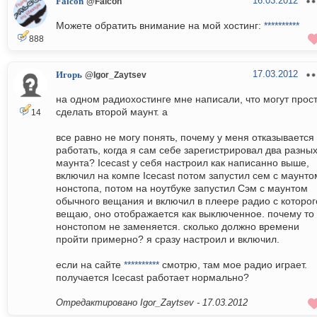
16.03.2012
Falcon
@Falcon
Можете обратить внимание на мой хостинг:
**********
888
17.03.2012
Игорь
@Igor_Zaytsev
на одном радиохостинге мне написали, что могут прос
сделать второй маунт. а
14
все равно не могу понять, почему у меня отказывается
работать, когда я сам себе зарегистрировал два разны
маунта? Icecast у себя настроил как написанно выше,
включил на компе Icecast потом запустил сем с маунто
нонстопа, потом на ноутбуке запустил Сэм с маунтом
обычного вещания и включил в плеере радио с которог
вещаю, оно отображается как выключенное. почему то
нонстопом не заменяется. сколько должно времени
пройти примерно? я сразу настроил и включил.
если на сайте
**********
смотрю, там мое радио играет.
получается Icecast работает нормально?
Отредактировано Igor_Zaytsev -
17.03.2012