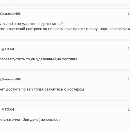
1
@tarasian666
унт /radio не удается подключится?
сле изменений настроек он не сразу приступают в силу, надо перезапуск
1
4
@TOXI4
 перезапустить то,он удаленный,на хостинге..
1
@tarasian666
нет доступа по ssh тогда свяжитесь с хостером
1
4
@TOXI4
ился,молчат 3ий день( аа севхост