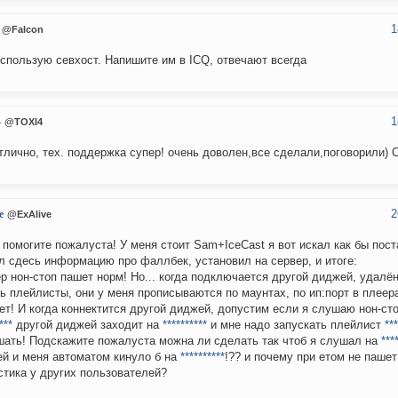
1
@Falcon
спользую севхост. Напишите им в ICQ, отвечают всегда
1
4
@TOXI4
тлично, тех. поддержка супер! очень доволен,все сделали,поговорили) С
2
e
@ExAlive
 помогите пожалуста! У меня стоит Sam+IceCast я вот искал как бы пост
л сдесь информацию про фаллбек, установил на сервер, и итоге:
р нон-стоп пашет норм! Но... когда подключается другой диджей, удалён
ь плейлисты, они у меня прописываются по маунтах, по ип:порт в плеер
ет! И когда коннектится другой диджей, допустим если я слушаю нон-ст
***
другой диджей заходит на
**********
и мне надо запускать плейлист
***
ать! Подскажите пожалуста можна ли сделать так чтоб я слушал на
***
й и меня автоматом кинуло б на
**********
!?? и почему при етом не паше
стика у других пользователей?