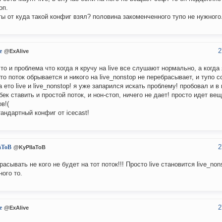
оп.
ты от куда такой конфиг взял? половина закоменченного тупо не нужного
2
e
@ExAlive
 то и проблема что когда я кручу на live все слушают нормально, а когд
то поток обрывается и никого на live_nonstop не перебрасывает, и тупо с
а ето live и live_nonstop! я уже запарился искать проблему! пробовал и в
ек ставить и простой поток, и нон-стоп, ничего не дает! просто идет вещ
в!(
тандартный конфиг от icecast!
2
aToB
@KyPIIaToB
расывать не кого не будет на тот поток!!! Просто live становится live_non
ного то.
2
e
@ExAlive