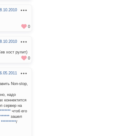
8.10.2010
0
8.10.2010
ев хост рулит)
0
6.05.2011
авить Non-stop,
но, надо
ах коннектится
оп сервер на
*******
чтоб его
*******
зашел
т
**********
/