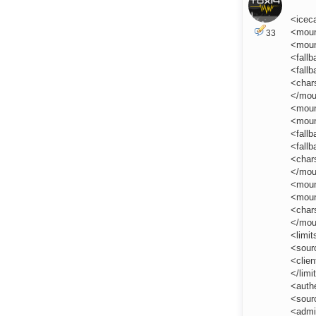
<icec
<mou
33
<moun
<fall
<fallb
<char
</mou
<mou
<moun
<fall
<fallb
<char
</mou
<mou
<moun
<char
</mou
<limit
<sour
<clien
</limi
<auth
<sour
<admi