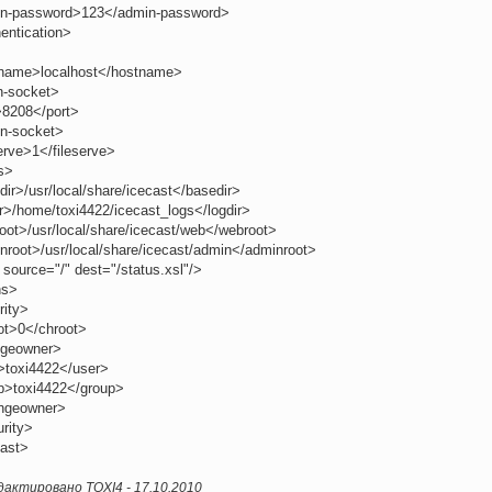
n-password>123</admin-password>
entication>
name>localhost</hostname>
n-socket>
>8208</port>
en-socket>
erve>1</fileserve>
s>
ir>/usr/local/share/icecast</basedir>
r>/home/toxi4422/icecast_logs</logdir>
oot>/usr/local/share/icecast/web</webroot>
nroot>/usr/local/share/icecast/admin</adminroot>
 source="/" dest="/status.xsl"/>
hs>
rity>
ot>0</chroot>
geowner>
>toxi4422</user>
p>toxi4422</group>
ngeowner>
rity>
cast>
актировано TOXI4 -
17.10.2010