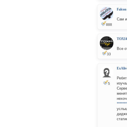
Falcon
Сам и
888
TOXI
Все о
33
ExAliv
Ребят
изуча
5
Серве
менят
нехоч
*******
услыш
дидже
стати