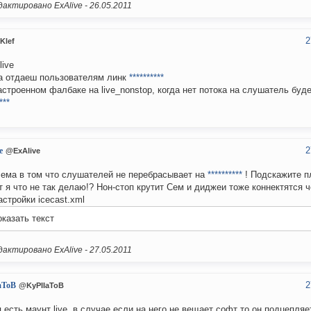
актировано ExAlive -
26.05.2011
2
Klef
live
а отдаеш пользователям линк
**********
астроенном фалбаке на live_nonstop, когда нет потока на слушатель буд
***
2
e
@ExAlive
ема в том что слушателей не перебрасывает на
**********
! Подскажите п
 я что не так делаю!? Нон-стоп крутит Сем и диджеи тоже коннектятся 
астройки icecast.xml
казать текст
актировано ExAlive -
27.05.2011
2
aToB
@KyPIIaToB
я есть маунт live, в случае если на него не вещает софт то он подцепляе