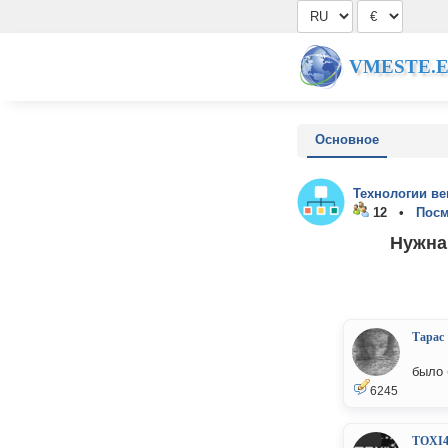
VMESTE.
Основное
Технологии ве
12 •
Посм
Нужна
Тарас
было 
6245
TOXI