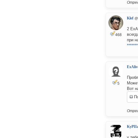
Отред
Klef
@
2 ExA
всегд
468
при н
*******
ExAliv
Пробл
Может
5
Вот н
По
Отред
KyPII
у теб