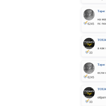
Тарас
на ма
пс по
6245
TOXI
а как
33
Тарас
если 
6245
TOXI
обрат
33