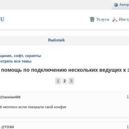
Автор
EU
Услуги
Инст
Radiotalk
щания, софт, скрипты
отреть все темы
 помощь по подключению нескольких ведущих к 
1
2
3
1
@tarasian666
б неплохо если показали свой конфиг
1
4
@TOXI4