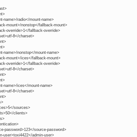
ast>
nt>
t-name>/radio</mount-name>
back-mount>/nonstop</fallback-mount>
ack-override>1</fallback-override>
set>utf-8</charset>
nt>
nt>
t-name>/nonstop</mount-name>
back-mount>/ices</fallback-mount>
ack-override>1</fallback-override>
set>utf-8</charset>
nt>
nt>
t-name>/ices</mount-name>
set>utf-8</charset>
nt>
s>
ces>5</sources>
ts>50</clients>
ts>
entication>
ce-password>123</source-password>
n-user>toxi4422</admin-user>