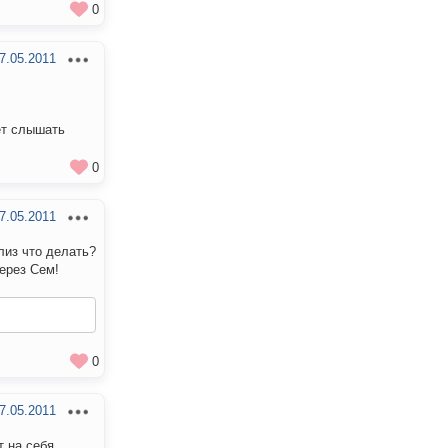
0
7.05.2011
ет слышать
0
7.05.2011
лиз что делать?
через Сем!
0
7.05.2011
т на себя