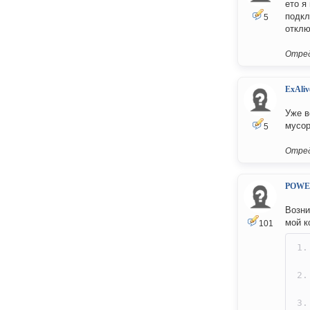
ето я
подкл
5
отклю
Отред
ExAliv
Уже в
мусор
5
Отред
POWE
Возни
мой к
101