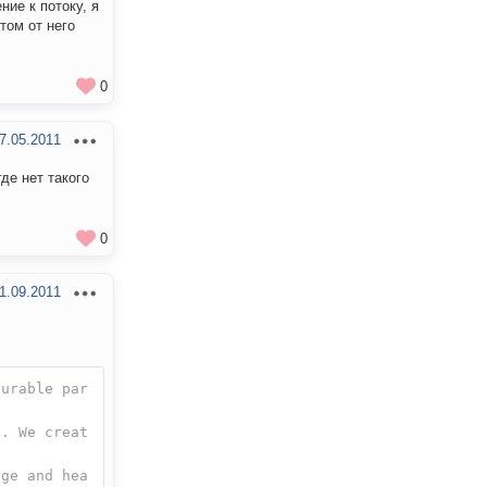
ние к потоку, я
том от него
0
7.05.2011
де нет такого
0
1.09.2011
gurable par
e. We creat
rge and hea