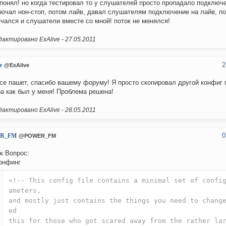
 понял! но когда тестировал то у слушателей просто пропадало подключе
ючал нон-стоп, потом лайв, давал слушателям подключение на лайв, по
чался и слушатели вместе со мной! поток не менялся!
актировано ExAlive -
27.05.2011
2
e
@ExAlive
се пашет, спасибо вашему форуму! Я просто скопировал другой конфиг г
а как был у меня! Проблема решена!
актировано ExAlive -
28.05.2011
0
R_FM
@POWER_FM
к Вопрос:
онфинг
<!-- This config file contains a minimal set of confi
ameters,
and mostly just contains the things you need to chang
ed
this for those who got scared away from the rather la