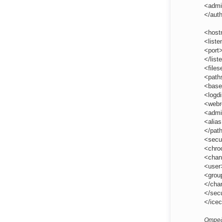
<admi
</auth
<host
<liste
<port
</list
<files
<path
<based
<logdi
<webr
<admi
<alias
</pat
<secu
<chro
<chan
<user
<grou
</cha
</secu
</ice
Отред