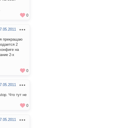
.
0
7.05.2011
а я прекращаю
оздается 2
 конфиге на
ание 2-х
0
7.05.2011
stop. Что тут не
0
7.05.2011