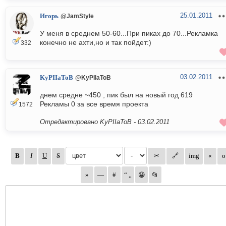
25.01.2011
Игорь
@JamStyle
У меня в среднем 50-60...При пиках до 70...Рекламка
конечно не ахти,но и так пойдет:)
332
03.02.2011
KyPIIaToB
@KyPIIaToB
днем средне ~450 , пик был на новый год 619
Рекламы 0 за все время проекта
1572
Отредактировано KyPIIaToB -
03.02.2011