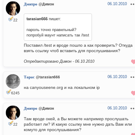
06.10.2010
Дмитро
@Димон
tarasian666
пишет:
22
пароль точно правильный?
попробуй маунт написать так /test
Поставил /test и вроде пошло а как проверить? Откуда
взять ссылку чтоб вставить для прослушивания?
Отредактировано Димон -
06.10.2010
06.10.2010
Тарас
@tarasian666
на canyouseene.org и на локальном ip
6245
06.10.2010
Дмитро
@Димон
Там вроде окей, а Вы можете например прослушать
работает ли? И какую ссылку мне нужно дать Вам или
22
комуто для прослушывания?