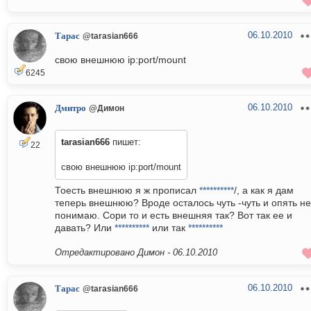
06.10.2010
Тарас
@tarasian666
свою внешнюю ip:port/mount
6245
06.10.2010
Дмитро
@Димон
tarasian666
пишет:
22
свою внешнюю ip:port/mount
Тоесть внешнюю я ж прописал
**********
/, а как я дам
теперь внешнюю? Вроде осталось чуть -чуть и опять не
понимаю. Сори то и есть внешняя так? Вот так ее и
давать? Или
**********
или так
**********
Отредактировано Димон -
06.10.2010
06.10.2010
Тарас
@tarasian666