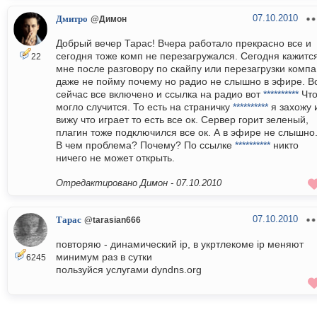
07.10.2010
Дмитро
@Димон
Добрый вечер Тарас! Вчера работало прекрасно все и
сегодня тоже комп не перезагружался. Сегодня кажитс
22
мне после разговору по скайпу или перезагрузки компа
даже не пойму почему но радио не слышно в эфире. В
сейчас все включено и ссылка на радио вот
**********
Чт
могло случится. То есть на страничку
**********
я захожу 
вижу что играет то есть все ок. Сервер горит зеленый,
плагин тоже подключился все ок. А в эфире не слышно
В чем проблема? Почему? По ссылке
**********
никто
ничего не может открыть.
Отредактировано Димон -
07.10.2010
07.10.2010
Тарас
@tarasian666
повторяю - динамический ip, в укртлекоме ip меняют
минимум раз в сутки
6245
пользуйся услугами dyndns.org