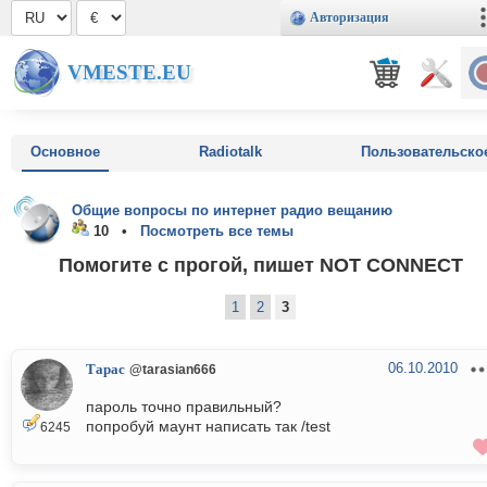
Авторизация
VMESTE.EU
Основное
Radiotalk
Пользовательско
Общие вопросы по интернет радио вещанию
10 •
Посмотреть все темы
Помогите с прогой, пишет NOT CONNECT
1
2
3
06.10.2010
Тарас
@tarasian666
пароль точно правильный?
попробуй маунт написать так /test
6245