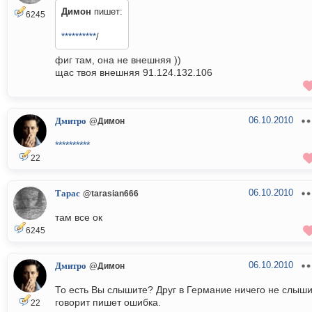
Димон
пишет:
6245
**********
/
фиг там, она не внешняя ))
щас твоя внешняя 91.124.132.106
06.10.2010
Дмитро
@Димон
**********
22
06.10.2010
Тарас
@tarasian666
там все ок
6245
06.10.2010
Дмитро
@Димон
То есть Вы слышите? Друг в Германие ничего не слыши
говорит пишет ошибка.
22