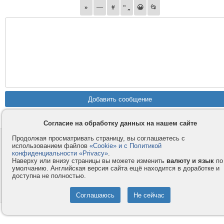
Согласие на обработку данных на нашем сайте
Продолжая просматривать страницу, вы соглашаетесь с
Контакты
Privacy и Cookie
использованием файлов
«Cookie» и с Политикой
Компания
Правила и условия
конфиденциальности «Privacy»
.
Наверху или внизу страницы вы можете изменить
валюту и язык
по
Услуги
Помощь
умолчанию. Английская версия сайта ещё находится в доработке и
доступна не полностью.
Как оплатить
Форумы
© 2008-2026
VMESTE.EU
- Все права защищены.