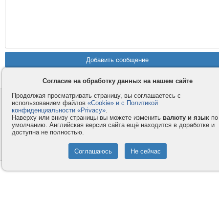
Согласие на обработку данных на нашем сайте
Продолжая просматривать страницу, вы соглашаетесь с
Контакты
Privacy и Cookie
использованием файлов
«Cookie» и с Политикой
конфиденциальности «Privacy»
.
Компания
Правила и условия
Наверху или внизу страницы вы можете изменить
валюту и язык
по
умолчанию. Английская версия сайта ещё находится в доработке и
Услуги
Помощь
доступна не полностью.
Как оплатить
Форумы
© 2008-2026
VMESTE.EU
- Все права защищены.