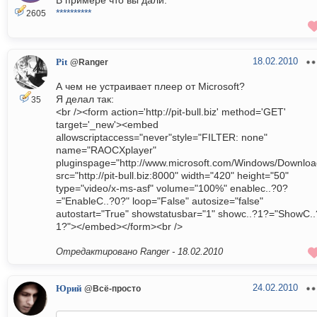
В примере что вы дали:
**********
2605
18.02.2010
Pit
@Ranger
А чем не устраивает плеер от Microsoft?
Я делал так:
35
<br /><form action='http://pit-bull.biz' method='GET'
target='_new'><embed
allowscriptaccess="never"style="FILTER: none"
name="RAOCXplayer"
pluginspage="http://www.microsoft.com/Windows/Downloa
src="http://pit-bull.biz:8000" width="420" height="50"
type="video/x-ms-asf" volume="100%" enablec..?0?
="EnableC..?0?" loop="False" autosize="false"
autostart="True" showstatusbar="1" showc..?1?="ShowC..
1?"></embed></form><br />
Отредактировано Ranger -
18.02.2010
24.02.2010
Юрий
@Всё-просто