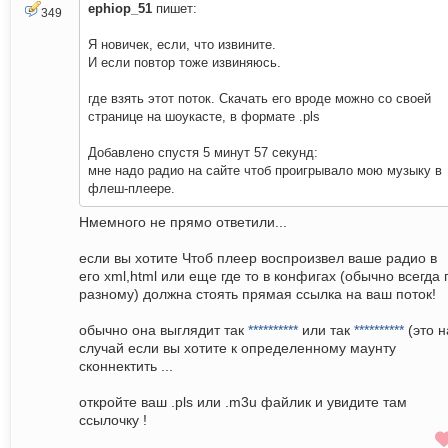
ephiop_51
пишет:
349
Я новичек, если, что извините.
И если повтор тоже извиняюсь.
где взять этот поток. Скачать его вроде можно со своей
странице на шоукасте, в формате .pls
Добавлено спустя 5 минут 57 секунд:
мне надо радио на сайте чтоб проигрывало мою музыку в
флеш-плеере.
Нмемного не прямо ответили...
если вы хотите Чтоб плеер воспроизвел ваше радио в
его xml,html или еще где то в конфигах (обычно всегда 
разному) должна стоять прямая ссылка на ваш поток!
обычно она выглядит так
**********
или так
**********
(это н
случай если вы хотите к определенному маунту
сконнектить ...
откройте ваш .pls или .m3u файлик и увидите там
ссылочку !