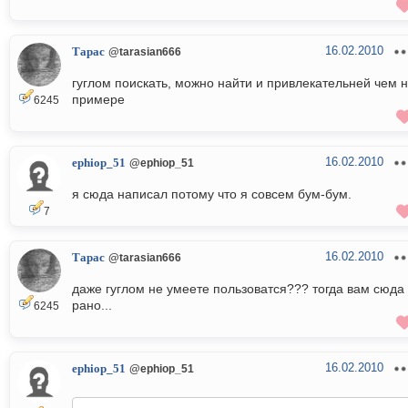
16.02.2010
Тарас
@tarasian666
гуглом поискать, можно найти и привлекательней чем 
примере
6245
16.02.2010
ephiop_51
@ephiop_51
я сюда написал потому что я совсем бум-бум.
7
16.02.2010
Тарас
@tarasian666
даже гуглом не умеете пользоватся??? тогда вам сюда
рано...
6245
16.02.2010
ephiop_51
@ephiop_51