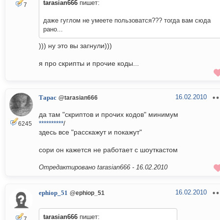
tarasian666
пишет:
7
даже гуглом не умеете пользоватся??? тогда вам сюда
рано...
))) ну это вы загнули)))
я про скрипты и прочие коды...
16.02.2010
Тарас
@tarasian666
да там "скриптов и прочих кодов" минимум
**********
/
6245
здесь все "расскажут и покажут"
сори он кажется не работает с шоуткастом
Отредактировано tarasian666 -
16.02.2010
16.02.2010
ephiop_51
@ephiop_51
tarasian666
пишет:
7