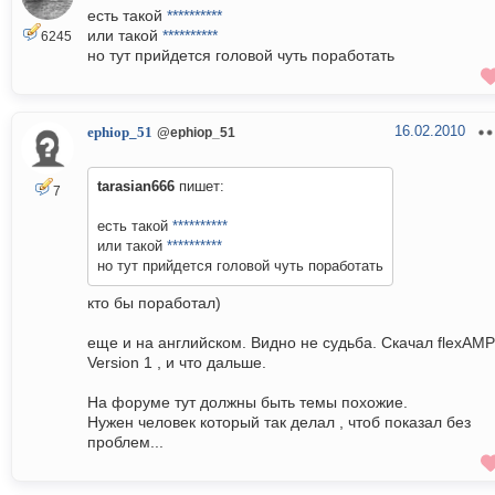
есть такой
**********
или такой
**********
6245
но тут прийдется головой чуть поработать
16.02.2010
ephiop_51
@ephiop_51
tarasian666
пишет:
7
есть такой
**********
или такой
**********
но тут прийдется головой чуть поработать
кто бы поработал)
еще и на английском. Видно не судьба. Скачал flexAMP
Version 1 , и что дальше.
На форуме тут должны быть темы похожие.
Нужен человек который так делал , чтоб показал без
проблем...