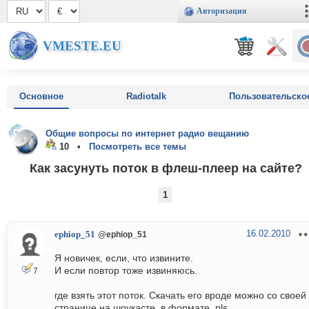
Авторизация
VMESTE.EU
Основное
Radiotalk
Пользовательско
Общие вопросы по интернет радио вещанию
10 •
Посмотреть все темы
Как засунуть поток в флеш-плеер на сайте?
1
16.02.2010
ephiop_51
@ephiop_51
Я новичек, если, что извините.
И если повтор тоже извиняюсь.
7
где взять этот поток. Скачать его вроде можно со своей
странице на шоукасте, в формате .pls