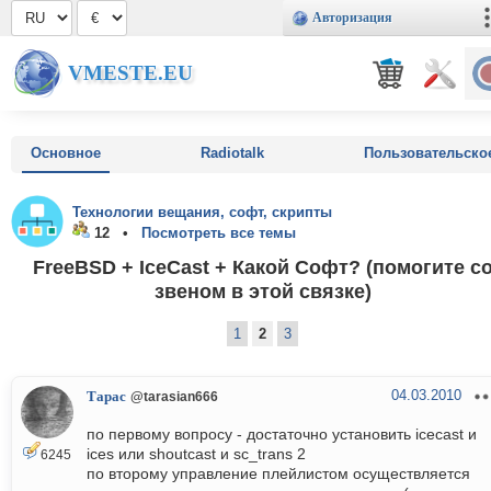
Авторизация
VMESTE.EU
Основное
Radiotalk
Пользовательско
Технологии вещания, софт, скрипты
12 •
Посмотреть все темы
FreeBSD + IceCast + Какой Софт? (помогите с
звеном в этой связке)
1
2
3
04.03.2010
Тарас
@tarasian666
по первому вопросу - достаточно установить icecast и
ices или shoutcast и sc_trans 2
6245
по второму управление плейлистом осуществляется