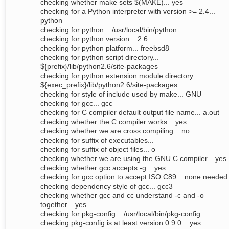
checking whether make sets $(MAKE)... yes
checking for a Python interpreter with version >= 2.4...
python
checking for python... /usr/local/bin/python
checking for python version... 2.6
checking for python platform... freebsd8
checking for python script directory...
${prefix}/lib/python2.6/site-packages
checking for python extension module directory...
${exec_prefix}/lib/python2.6/site-packages
checking for style of include used by make... GNU
checking for gcc... gcc
checking for C compiler default output file name... a.out
checking whether the C compiler works... yes
checking whether we are cross compiling... no
checking for suffix of executables...
checking for suffix of object files... o
checking whether we are using the GNU C compiler... yes
checking whether gcc accepts -g... yes
checking for gcc option to accept ISO C89... none needed
checking dependency style of gcc... gcc3
checking whether gcc and cc understand -c and -o
together... yes
checking for pkg-config... /usr/local/bin/pkg-config
checking pkg-config is at least version 0.9.0... yes