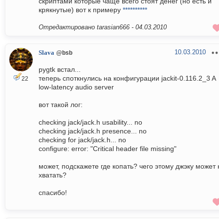
скриптами которые чаще всего стоят денег (но есть и
крякнутые) вот к примеру
**********
Отредактировано tarasian666 -
04.03.2010
10.03.2010
Slava
@bsb
pygtk встал...
теперь споткнулись на конфигурации jackit-0.116.2_3 A
22
low-latency audio server
вот такой лог:
checking jack/jack.h usability... no
checking jack/jack.h presence... no
checking for jack/jack.h... no
configure: error: "Critical header file missing"
может, подскажете где копать? чего этому джэку может 
хватать?
спасибо!