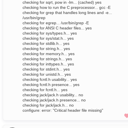
checking for sqrt, pow in -lm... (cached) yes
checking how to run the C preprocessor... gcc -E
checking for grep that handles long lines and -e...
/usr/bin/grep
checking for egrep... /usr/bin/grep -E
checking for ANSI C header files... yes
checking for sys/types.h... yes
checking for sys/stat.h... yes
checking for stdlib.h... yes
checking for string.h... yes
checking for memory.h... yes
checking for strings.h... yes
checking for inttypes.h... yes
checking for stdint.h... yes
checking for unistd.h... yes
checking fcntl.h usability... yes
checking fcntl.h presence... yes
checking for fcntl.h... yes
checking jack/jack.h usability... no
checking jack/jack.h presence... no
checking for jack/jack.h... no
configure: error: "Critical header file missing"