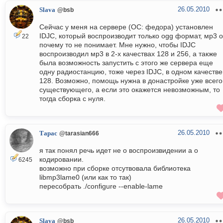
26.05.2010
Slava
@bsb
Сейчас у меня на сервере (ОС: федора) установлен
IDJC, который воспроизводит только ogg формат, мр3 
22
почему то не понимает. Мне нужно, чтобы IDJC
воспроизводил мр3 в 2-х качествах 128 и 256, а также
была возможность запустить с этого же сервера еще
одну радиостанцию, тоже через IDJC, в одном качестве
128. Возможно, помощь нужна в донастройке уже всего
существующего, а если это окажется невозможным, то
тогда сборка с нуля.
26.05.2010
Тарас
@tarasian666
я так понял речь идет не о воспроизвидении а о
кодировании.
6245
возможно при сборке отсутвовала библиотека
libmp3lame0 (или как то так)
пересобрать ./configure --enable-lame
26.05.2010
Slava
@bsb