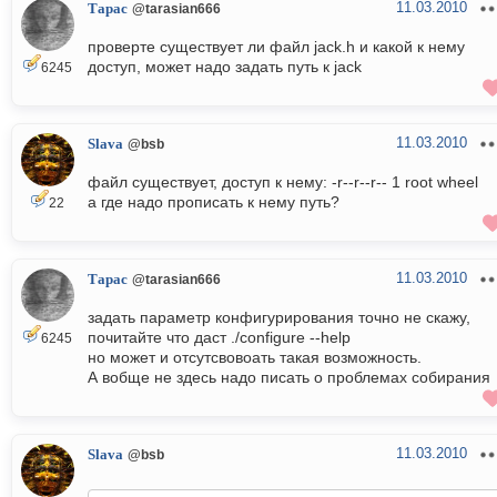
11.03.2010
Тарас
@tarasian666
проверте существует ли файл jack.h и какой к нему
доступ, может надо задать путь к jack
6245
11.03.2010
Slava
@bsb
файл существует, доступ к нему: -r--r--r-- 1 root wheel
а где надо прописать к нему путь?
22
11.03.2010
Тарас
@tarasian666
задать параметр конфигурирования точно не скажу,
почитайте что даст ./configure --help
6245
но может и отсутсвовоать такая возможность.
А вобще не здесь надо писать о проблемах собирания
11.03.2010
Slava
@bsb