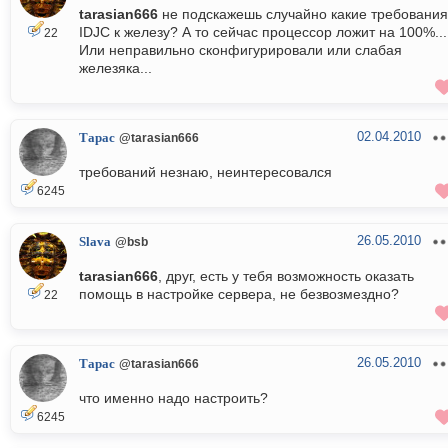
tarasian666
не подскажешь случайно какие требования
IDJC к железу? А то сейчас процессор ложит на 100%...
22
Или неправильно сконфигурировали или слабая
железяка...
02.04.2010
Тарас
@tarasian666
требований незнаю, неинтересовался
6245
26.05.2010
Slava
@bsb
tarasian666
, друг, есть у тебя возможность оказать
помощь в настройке сервера, не безвозмездно?
22
26.05.2010
Тарас
@tarasian666
что именно надо настроить?
6245