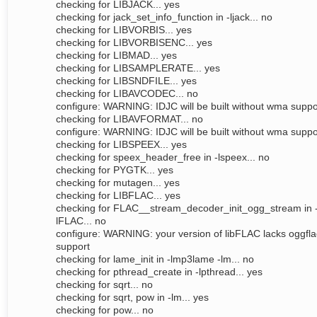
checking for LIBJACK... yes
checking for jack_set_info_function in -ljack... no
checking for LIBVORBIS... yes
checking for LIBVORBISENC... yes
checking for LIBMAD... yes
checking for LIBSAMPLERATE... yes
checking for LIBSNDFILE... yes
checking for LIBAVCODEC... no
configure: WARNING: IDJC will be built without wma suppo
checking for LIBAVFORMAT... no
configure: WARNING: IDJC will be built without wma suppo
checking for LIBSPEEX... yes
checking for speex_header_free in -lspeex... no
checking for PYGTK... yes
checking for mutagen... yes
checking for LIBFLAC... yes
checking for FLAC__stream_decoder_init_ogg_stream in 
lFLAC... no
configure: WARNING: your version of libFLAC lacks oggfla
support
checking for lame_init in -lmp3lame -lm... no
checking for pthread_create in -lpthread... yes
checking for sqrt... no
checking for sqrt, pow in -lm... yes
checking for pow... no