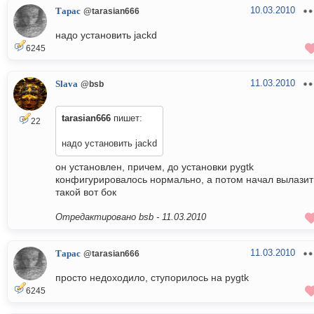
10.03.2010
Тарас
@tarasian666
надо установить jackd
6245
11.03.2010
Slava
@bsb
tarasian666
пишет:
22
надо установить jackd
он установлен, причем, до установки pygtk
конфигурировалось нормально, а потом начал вылазит
такой вот бок
Отредактировано bsb -
11.03.2010
11.03.2010
Тарас
@tarasian666
просто недоходило, ступорилось на pygtk
6245