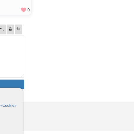
0
в
«Cookie»
омощь
орумы