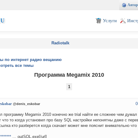
Автор
EU
Услуги
Инст
Radiotalk
ы по интернет радио вещанию
отреть все темы
Программа Megamix 2010
1
0
eskobar
@denis_eskobar
л программу Megamix 2010 конечно же trial найти ее сложнее чем думал
 что то когда установил про базу SQL настройки непонятны даже с пер
сылка кто разберется когда скачает может мне пояснит внимательно что
********
… outSQL.exe[/url]