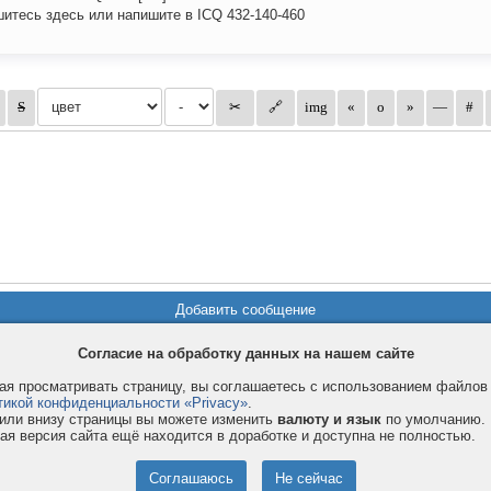
итесь здесь или напишите в ICQ 432-140-460
Согласие на обработку данных на нашем сайте
я просматривать страницу, вы соглашаетесь с использованием файло
Privacy и Cookie
Услуги
П
тикой конфиденциальности «Privacy»
.
или внизу страницы вы можете изменить
валюту и язык
по умолчанию.
Правила и условия
Как оплатить
Ф
ая версия сайта ещё находится в доработке и доступна не полностью.
© 2008-2026
VMESTE.EU
- Все права защищены.