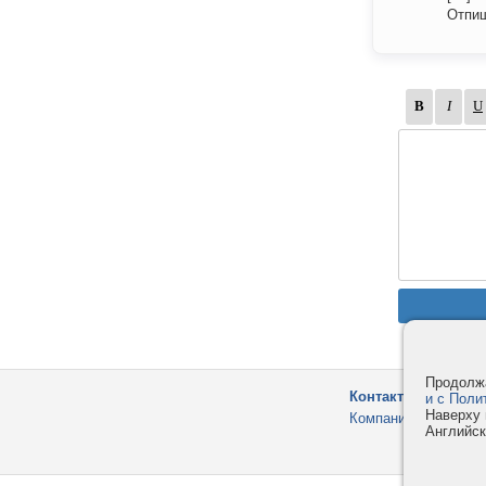
Отпиш
Продолжа
Контакты
и с Поли
Наверху 
Компания
Английск