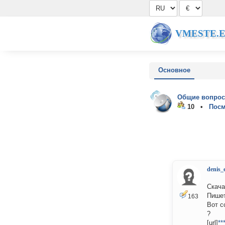
VMESTE.
Основное
Общие вопрос
10 •
Посм
denis_
Скача
Пишет
163
Вот с
?
[url]
**