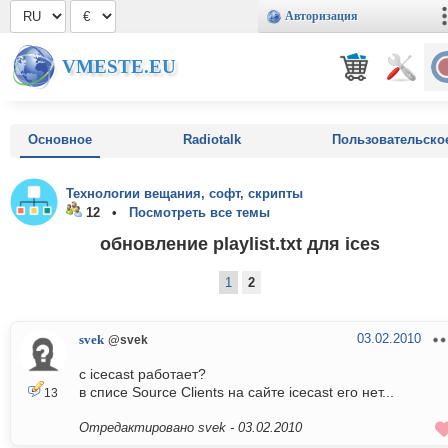
Авторизация
VMESTE.EU
Основное
Radiotalk
Пользовательско
Технологии вещания, софт, скрипты
12 •
Посмотреть все темы
обновление playlist.txt для ices
1
2
03.02.2010
svek
@svek
с icecast работает?
в списе Source Clients на сайте icecast его нет...
13
Отредактировано svek -
03.02.2010