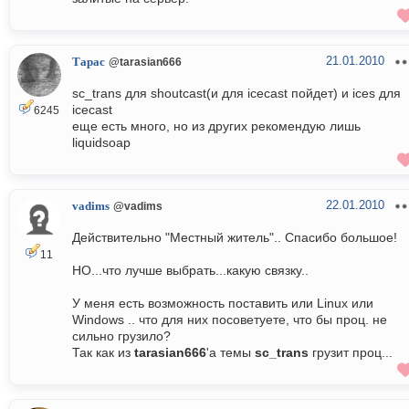
21.01.2010
Тарас
@tarasian666
sc_trans для shoutcast(и для icecast пойдет) и ices для
icecast
6245
еще есть много, но из других рекомендую лишь
liquidsoap
22.01.2010
vadims
@vadims
Действительно "Местный житель".. Спасибо большое!
11
НО...что лучше выбрать...какую связку..
У меня есть возможность поставить или Linux или
Windows .. что для них посоветуете, что бы проц. не
сильно грузило?
Так как из
tarasian666
'а темы
sc_trans
грузит проц...