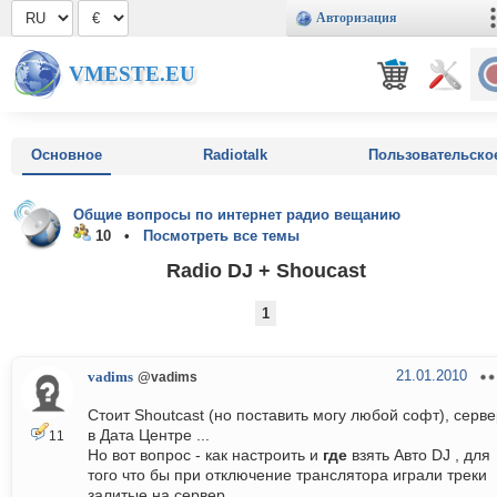
Авторизация
VMESTE.EU
Основное
Radiotalk
Пользовательско
Общие вопросы по интернет радио вещанию
10 •
Посмотреть все темы
Radio DJ + Shoucast
1
21.01.2010
vadims
@vadims
Стоит Shoutcast (но поставить могу любой софт), серв
в Дата Центре ...
11
Но вот вопрос - как настроить и
где
взять Авто DJ , для
того что бы при отключение транслятора играли треки
залитые на сервер.