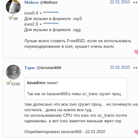
22.01.2010
Mafiozo
@Mafiozo
ices0.4 +
**********
Для музыки в формате .mp3
86
ices2.0 +
**********
Для музыки в формате .ogg
Лучше всего ставить FreeBSD, если не использовать
перекодирование в ices, кушает очень мало.
22.01.2010
Тарас
@tarasian666
kavadims
пишет:
6245
Так как из tarasian666'а темы sc_trans грузит проц...
там дописано что все оно грузит проц... но почемуто на
хостинге.. дома на компе все гуд..
по использованию CPU что ices что sc_trans почти
одинаковы, а вот ices заметно меньше жрет озу
Отредактировано tarasian666 -
22.01.2010