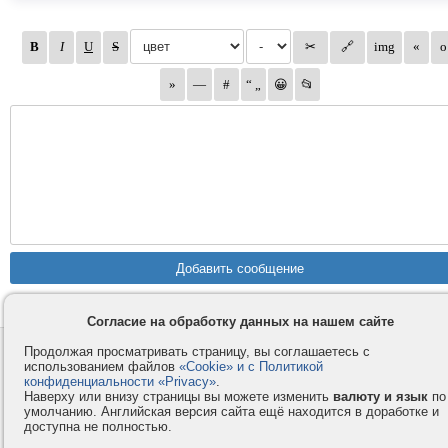
Согласие на обработку данных на нашем сайте
Продолжая просматривать страницу, вы соглашаетесь с
Контакты
Privacy и Cookie
использованием файлов
«Cookie» и с Политикой
Компания
Правила и условия
конфиденциальности «Privacy»
.
Наверху или внизу страницы вы можете изменить
валюту и язык
по
Услуги
Помощь
умолчанию. Английская версия сайта ещё находится в доработке и
Как оплатить
Форумы
доступна не полностью.