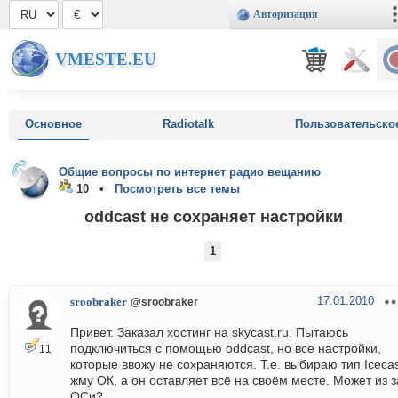
Авторизация
VMESTE.EU
Основное
Radiotalk
Пользовательско
Общие вопросы по интернет радио вещанию
10 •
Посмотреть все темы
oddcast не сохраняет настройки
1
17.01.2010
sroobraker
@sroobraker
Привет. Заказал хостинг на skycast.ru. Пытаюсь
подключиться с помощью oddcast, но все настройки,
11
которые ввожу не сохраняются. Т.е. выбираю тип Icecas
жму ОК, а он оставляет всё на своём месте. Может из з
ОСи?