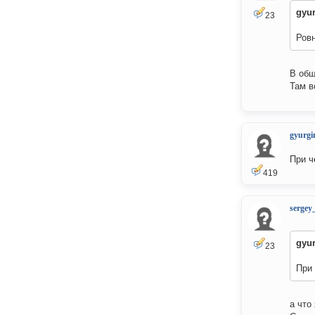
gyu
23
Ровн
В общ
Там в
gyurgi
При ч
419
sergey
gyu
23
При 
а что