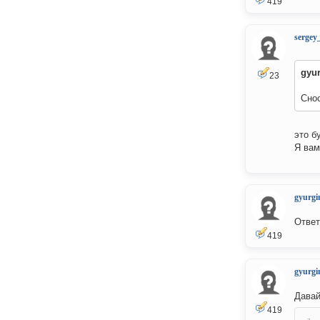
419
sergey
gyu
23
Снос
это бу
Я вам
gyurgi
Ответ
419
gyurgi
Давай
419