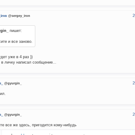
2
_iron
@sergey_iron
rgin_
пишет:
ите и все заново.
дет уже в 4 раз ))
 в личку написал сообщение...
2
n_
@gyurgin_
ил.
2
n_
@gyurgin_
те все же здесь, пригодится кому-нибудь