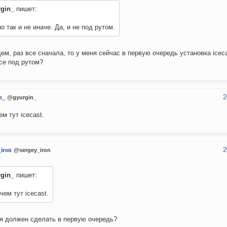
rgin_
пишет:
о так и не иначе. Да, и не под рутом.
ем, раз все сначала, то у меня сейчас в первую очередь установка icec
се под рутом?
2
n_
@gyurgin_
ем тут icecast.
2
_iron
@sergey_iron
rgin_
пишет:
чем тут icecast.
 я должен сделать в первую очередь?