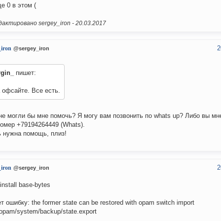
е 0 в этом (
актировано sergey_iron -
20.03.2017
2
_iron
@sergey_iron
rgin_
пишет:
 офсайте. Все есть.
не могли бы мне помочь? Я могу вам позвонить по whats up? Либо вы мн
омер +79194264449 (Whats).
 нужна помощь, плиз!
2
_iron
@sergey_iron
nstall base-bytes
т ошибку: the former state can be restored with opam switch import
/.opam/system/backup/state.export