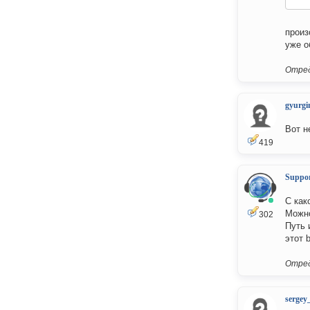
произ
уже о
Отред
gyurgi
Вот н
419
Suppo
С как
Можно
302
Путь 
этот b
Отред
sergey