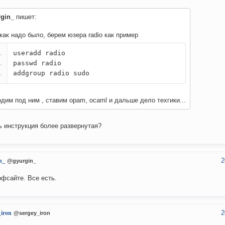
rgin_
пишет:
как надо было, берем юзера radio как пример
useradd radio
passwd radio
addgroup radio sudo
дим под ним , ставим opam, ocaml и дальше дело техгики...
ь инструкция более развернутая?
2
n_
@gyurgin_
офсайте. Все есть.
2
_iron
@sergey_iron