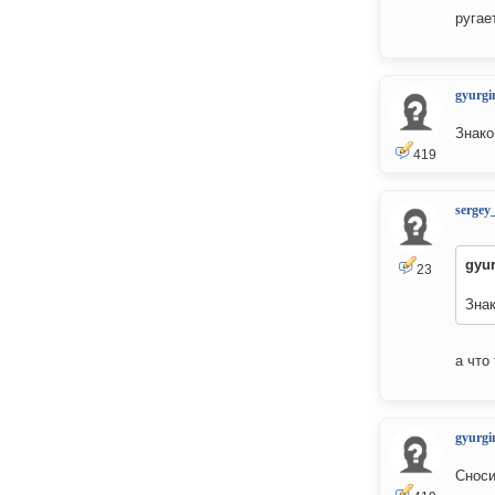
ругае
gyurgi
Знако
419
sergey
gyu
23
Знак
а что
gyurgi
Сноси