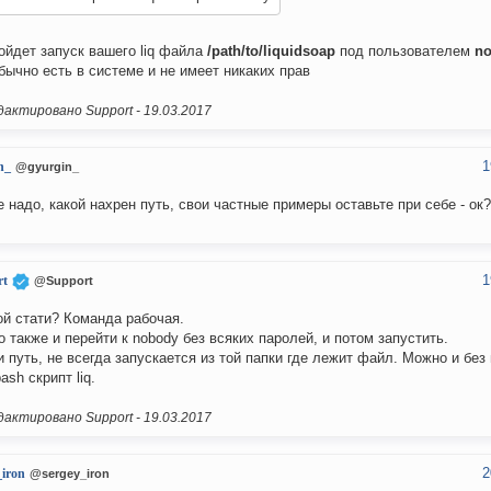
ойдет запуск вашего liq файла
/path/to/liquidsoap
под пользователем
n
бычно есть в системе и не имеет никаких прав
актировано Support -
19.03.2017
1
n_
@gyurgin_
е надо, какой нахрен путь, свои частные примеры оставьте при себе - ок?
1
rt
@Support
ой стати? Команда рабочая.
 также и перейти к nobody без всяких паролей, и потом запустить.
и путь, не всегда запускается из той папки где лежит файл. Можно и без
ash скрипт liq.
актировано Support -
19.03.2017
2
_iron
@sergey_iron