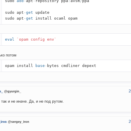
sudo
add
-
apt
-
repository ppa
:
avsm
/
ppa
sudo apt
-
get
update
sudo apt
-
get
install ocaml opam
eval
`opam config env`
ько потом
opam install
base
-
bytes cmdliner depext
2
n_
@gyurgin_
 так и не иначе. Да, и не под рутом.
2
_iron
@sergey_iron