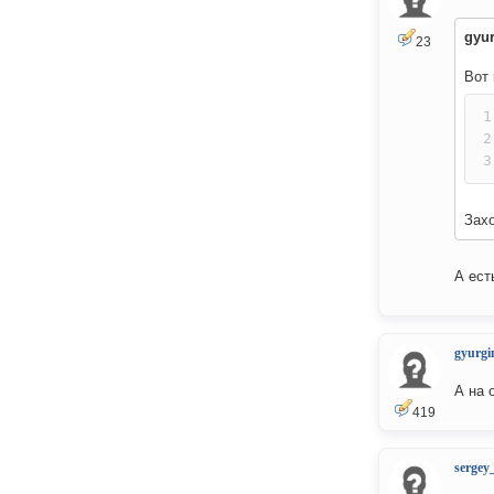
gyu
23
Вот 
Захо
А ест
gyurgi
А на 
419
sergey