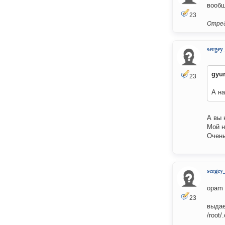
вообщ
23
Отред
sergey
gyu
23
А на
А вы 
Мой н
Очень
sergey
opam i
23
выдае
/root