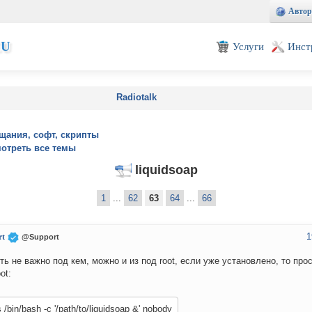
Автор
EU
Услуги
Инст
Radiotalk
щания, софт, скрипты
отреть все темы
liquidsoap
1
...
62
63
64
...
66
1
rt
@Support
ть не важно под кем, можно и из под root, если уже установлено, то про
ot:
s /bin/bash -c '/path/to/liquidsoap &' nobody