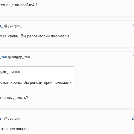
тся еще на conf-m4.1
2
n_
@gyurgin_
мая хрень, Вы репозиторий поломали.
2
_iron
@sergey_iron
rgin_
пишет:
омая хрень, Вы репозиторий поломали.
 теперь делать?
2
n_
@gyurgin_
те и все заново.