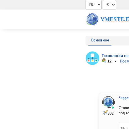
VMESTE.
Основное
Технологии ве
12 •
Посм
Suppo
Стави
под ro
302
su -