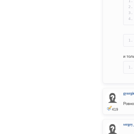
и тол
gyurgi
Ровно
419
sergey