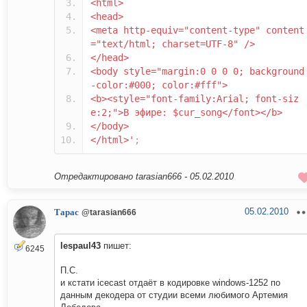
<html>
<head>
<meta http-equiv="content-type" content
="text/html; charset=UTF-8" />
</head>
<body style="margin:0 0 0 0; background
-color:#000; color:#fff">
<b><style="font-family:Arial; font-siz
e:2;">В эфире: $cur_song</font></b>
</body>
</html>'
;
Отредактировано tarasian666 -
05.02.2010
05.02.2010
Тарас
@tarasian666
lespaul43
пишет:
6245
П.С.
и кстати icecast отдаёт в кодировке windows-1252 по
данным декодера от студии всеми любимого Артемия