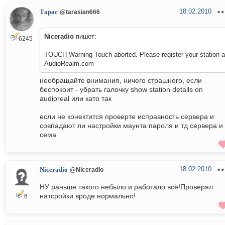
18.02.2010
Тарас
@tarasian666
Niceradio
пишет:
6245
TOUCH Warning Touch aborted. Please register your station a
AudioRealm.com
необращайте внимания, ничего страшного, если
беспокоит - убрать галочку show station details on
audioreal или като так
если не конектится проверте исправность сервера и
совпадают ли настройки маунта пароля и тд сервера и
сема
18.02.2010
Niceradio
@Niceradio
НУ раньше такого небыло и работало всё!Проверял
натсройки вроде нормально!
6