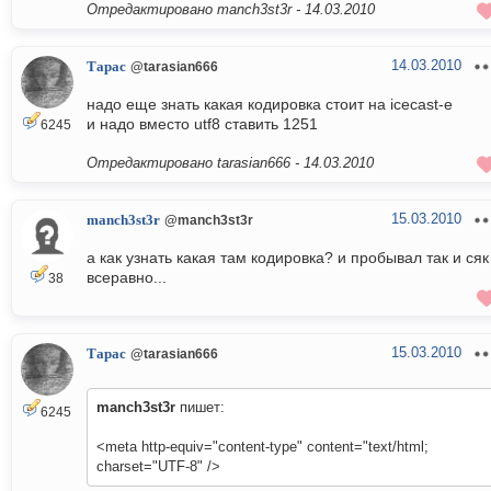
Отредактировано manch3st3r -
14.03.2010
14.03.2010
Тарас
@tarasian666
надо еще знать какая кодировка стоит на icecast-е
и надо вместо utf8 ставить 1251
6245
Отредактировано tarasian666 -
14.03.2010
15.03.2010
manch3st3r
@manch3st3r
а как узнать какая там кодировка? и пробывал так и сяк
всеравно...
38
15.03.2010
Тарас
@tarasian666
manch3st3r
пишет:
6245
<meta http-equiv="content-type" content="text/html;
charset="UTF-8" />