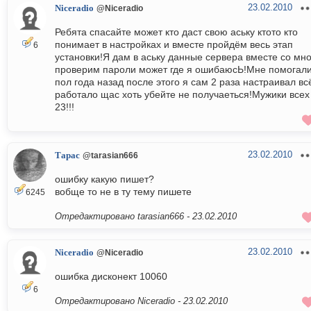
23.02.2010
Niceradio
@Niceradio
Ребята спасайте может кто даст свою аську ктото кто
понимает в настройках и вместе пройдём весь этап
6
установки!Я дам в аську данные сервера вместе со мн
проверим пароли может где я ошибаюсЬ!Мне помогал
пол года назад после этого я сам 2 раза настраивал вс
работало щас хоть убейте не получаеться!Мужики всех
23!!!
23.02.2010
Тарас
@tarasian666
ошибку какую пишет?
вобще то не в ту тему пишете
6245
Отредактировано tarasian666 -
23.02.2010
23.02.2010
Niceradio
@Niceradio
ошибка дисконект 10060
6
Отредактировано Niceradio -
23.02.2010