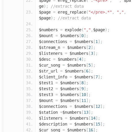
$page
=
ereg_replace
(
".*<pre>"
,
""
,
$pa
ge
);
//extract data
$page
=
ereg_replace
(
"</pre>.*"
,
","
,
$page
);
//extract data
$numbers
=
explode
(
","
,
$page
);
$mount
=
$numbers
[
0
];
$connections
=
$numbers
[
1
];
$stream_n
=
$numbers
[
2
];
$listeners
=
$numbers
[
3
];
$desc
=
$numbers
[
4
];
$cur_song
=
$numbers
[
5
];
$str_url
=
$numbers
[
6
];
$client_info
=
$numbers
[
7
];
$test1
=
$numbers
[
8
];
$test2
=
$numbers
[
9
];
$test3
=
$numbers
[
10
];
$mount
=
$numbers
[
11
];
$connections
=
$numbers
[
12
];
$station
=
$numbers
[
13
];
$listeners
=
$numbers
[
14
];
$description
=
$numbers
[
15
];
$cur_song
=
$numbers
[
16
];