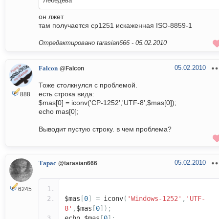
Лебедева
он лжет
там получается cp1251 искаженная ISO-8859-1
Отредактировано tarasian666 -
05.02.2010
05.02.2010
Falcon
@Falcon
Тоже столкнулся с проблемой.
есть строка вида:
888
$mas[0] = iconv('CP-1252','UTF-8',$mas[0]);
echo mas[0];
Выводит пустую строку. в чем проблема?
05.02.2010
Тарас
@tarasian666
6245
$mas
[
0
]
=
iconv
(
'Windows-1252'
,
'UTF-
8'
,
$mas
[
0
]);
echo $mas
[
0
];