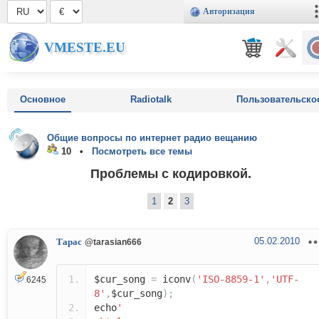
Авторизация
VMESTE.EU
Основное
Radiotalk
Пользовательско
Общие вопросы по интернет радио вещанию
10 •
Посмотреть все темы
Проблемы с кодировкой.
1
2
3
05.02.2010
Тарас
@tarasian666
$cur_song
=
iconv
(
'ISO-8859-1'
,
'UTF-
6245
8'
,
$cur_song
);
echo
'