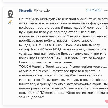
18.02.2010
Niceradio
@Niceradio
Привет мужики!Выручайте я незнал в какой теме писат
может гдето и есть такая тема извиняюсь за флуд тогда
6
но форум просто огромный пишу здесЬ!У меня сем 4.2
ну и кряк на него уже пол года стоял и всё было
нормально ну помучался с мп3 нормал нашол кодек вс
норм!Щас дето поймал вирусы переустановил
виндоз,ТОТ ЖЕ ПОСТАВИЛ!НАчинаю ставить базу
сервер Icecast2 база MSQL если вам надо малоли!Всё
устанавливаеться создаю Encoder запускаю и она мне
показывает Disconect 1060 ,ПРи этом ниже во вкладке
Event Log мне пишет такую вещь
TOUCH Warning Touch aborted. Please register your stati
at AudioRealm.com !!!Может всё просто я просто не
понимаю в английском поэтому)Вот такая картина у
меня кряк пробовал поменял мне дали другой всё рав
пишет такую фишку!Кто что знает возможные варианты
паника радио неделю не работает а мелки слушатели 
есть обидно)ПОмогите пожалуйсто раз извините если н
там нацарапал!