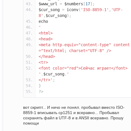
$www_url
=
$numbers
[
17
];
$cur_song
=
iconv
(
'ISO-8859-1'
,
'UTF-
8'
,
$cur_song
);
echo
'
<html>
<head>
<meta http-equiv="content-type" content
="text/html; charset="UTF-8" />
</head>
<tr>
<font color="red">Сейчас играет</font>
'
.
$cur_song
.
'
</tr>'
;
}
?>
вот скрипт... И ничо не понял. пробывал вместо ISO-
8859-1 вписывать cp1251 и всеравно... Пробывал
сохранять файл в UTF-8 и в ANSII всеравно. Прошу
помощи