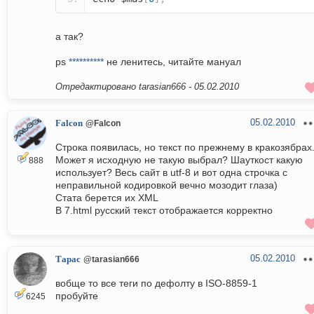
а так?
ps
**********
не ленитесь, читайте мануал
Отредактировано tarasian666 -
05.02.2010
05.02.2010
Falcon
@Falcon
Строка появилась, но текст по прежнему в кракозябрах
Может я исходную не такую выбрал? Шауткост какую
888
использует? Весь сайт в utf-8 и вот одна строчка с
неправильной кодировкой вечно мозодит глаза)
Стата берется их XML
В 7.html русский текст отображается корректно
05.02.2010
Тарас
@tarasian666
вобще то все теги по дефолту в ISO-8859-1
пробуйте
6245