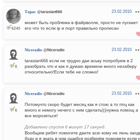
23.02.2010
Тарас
@tarasian666
может быть проблема в файрволле, просто не пускает
его что то если ip и порт правильно прописан
6245
23.02.2010
Niceradio
@Niceradio
tarasian666 если не трудно даи аську попробуем в 2
разобрать что и как я думаю времени много нехаберу
6
относительно!Если тебе не сложно!
23.02.2010
Niceradio
@Niceradio
Потомучто скоро будет месяц как я стою а то ппц как
много и немогу нечего с ним сделать(((нужна помощ а
6
все морозяться!
Добавлено спустя 6 минут 17 секунд:
Вообщем ребят помогите даите асю кому не лень заод
буду и я знать в чом ошибся розберём поможете если 