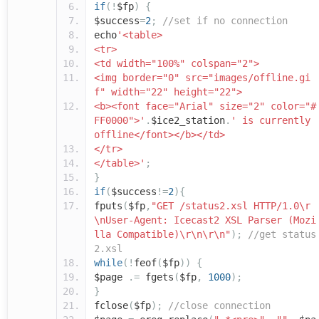
if
(!
$fp
)
{
$success
=
2
;
//set if no connection
echo
'<table>
<tr>
<td width="100%" colspan="2">
<img border="0" src="images/offline.gi
f" width="22" height="22">
<b><font face="Arial" size="2" color="#
FF0000">'
.
$ice2_station
.
' is currently
offline</font></b></td>
</tr>
</table>'
;
}
if
(
$success
!=
2
){
fputs
(
$fp
,
"GET /status2.xsl HTTP/1.0\r
\nUser-Agent: Icecast2 XSL Parser (Mozi
lla Compatible)\r\n\r\n"
);
//get status
2.xsl
while
(!
feof
(
$fp
))
{
$page
.=
fgets
(
$fp
,
1000
);
}
fclose
(
$fp
);
//close connection