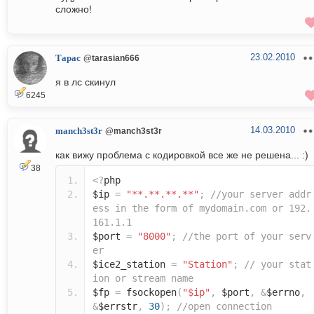
сложно!
23.02.2010
Тарас
@tarasian666
я в лс скинул
6245
14.03.2010
manch3st3r
@manch3st3r
как вижу проблема с кодировкой все же не решена... :)
38
<?
php
$ip
=
"**.**.**.**"
;
//your server addr
ess in the form of mydomain.com or 192.
161.1.1
$port
=
"8000"
;
//the port of your serv
er
$ice2_station
=
"Station"
;
// your stat
ion or stream name
$fp
=
fsockopen
(
"$ip"
,
$port
,
&
$errno
,
&
$errstr
,
30
);
//open connection