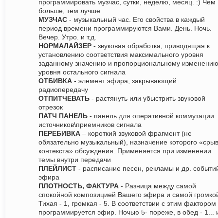
программировать музчас, сутки, неделю, месяц. :) Чем
больше, тем лучше
МУЗЧАС
- музыкальный час. Его свойства в каждый
период времени программируются Вами. День. Ночь.
Вечер. Утро. и т.д.
НОРМАЛАЙЗЕР
- звуковая обработка, приводящая к
установлению соответствия максимального уровня
заданному значению и пропорциональному изменени
уровня остального сигнала
ОТБИВКА
- элемент эфира, закрывающий
радиопередачу
ОТПИТЧЕВАТЬ
- растянуть или убыстрить звуковой
отрезок
ПАТЧ ПАНЕЛЬ
- панель для оперативной коммутации
источников\приемников сигнала
ПЕРЕБИВКА
– короткий звуковой фрагмент (не
обязательно музыкальный), назначение которого «сры
контекста» обсуждения. Применяется при изменении
темы внутри передачи
ПЛЕЙЛИСТ
- расписание песен, рекламы и др. событи
эфира
ПЛОТНОСТЬ, ФАКТУРА
- Разница между самой
спокойной композицией Вашего эфира и самой громко
Тихая - 1, громкая - 5. В соответствии с этим фактором
программируется эфир. Ночью 5- пореже, в обед - 1... 