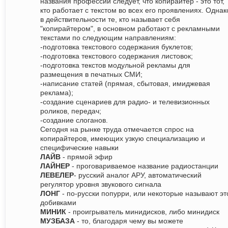
названия профессии следует, что копирайтер - это тот,
кто работает с текстом во всех его проявлениях. Однак
в действительности те, кто называет себя
"копирайтером", в основном работают с рекламными
текстами по следующим направлениям:
-подготовка текстового содержания буклетов;
-подготовка текстового содержания листовок;
-подготовка текстов модульной рекламы для
размещения в печатных СМИ;
-написание статей (прямая, сбытовая, имиджевая
реклама);
-создание сценариев для радио- и телевизионных
роликов, передач;
-создание слоганов.
Сегодня на рынке труда отмечается спрос на
копирайтеров, имеющих узкую специализацию и
специфические навыки
ЛАЙВ
- прямой эфир
ЛАЙНЕР
- проговариваемое название радиостанции
ЛЕВЕЛЕР
- русский аналог АРУ, автоматический
регулятор уровня звукового сигнала
ЛОНГ
- по-русски попурри, или некоторые называют эт
добивками
МИНИК
- проигрыватель минидисков, либо минидиск
МУЗБАЗА
- то, благодаря чему вы можете