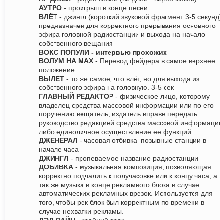
АУТРО
- проигрыш в конце песни
ВЛЁТ
- джингл (короткий звуковой фрагмент 3-5 секунд)
предназначен для корректного прерывания основного
эфира головной радиостанции и выхода на начало
собственного вещания
ВОКС ПОПУЛИ - интервью прохожих
ВОЛУМ НА МАХ
- Перевод фейдера в самое верхнее
положение
ВЫЛЕТ
- то же самое, что влёт, но для выхода из
собственного эфира на головную. 3-5 сек
ГЛАВНЫЙ РЕДАКТОР
- физическое лицо, которому
владелец средства массовой информации или по его
поручению вещатель, издатель вправе передать
руководство редакцией средства массовой информаци
либо единоличное осуществление ее функций
ДЖЕНЕРАЛ
- часовая отбивка, позывные станции в
начале часа
ДЖИНГЛ
- пропеваемое название радиостанции
ДОБИВКА
- музыкальная композиция, позволяющая
корректно подчалить к получасовке или к концу часа, а
так же музыка в конце рекламного блока в случае
автоматических рекламных врезок. Используется для
того, чтобы рек блок был корректным по времени в
случае нехватки рекламы.