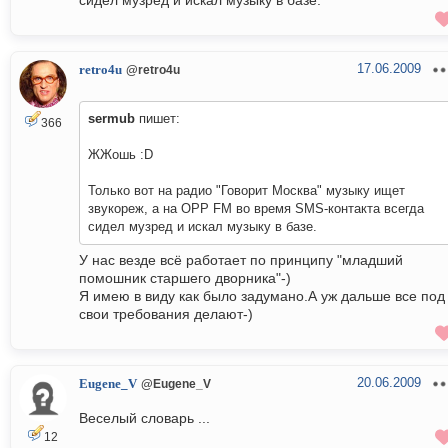
сидел музред и искал музыку в базе.
17.06.2009
retro4u
@retro4u
sermub
пишет:
366
ЖЖошь :D
Только вот на радио "Говорит Москва" музыку ищет
звукореж, а на ОРР FM во время SMS-контакта всегда
сидел музред и искал музыку в базе.
У нас везде всё работает по принципу "младший
помошник старшего дворника"-)
Я имею в виду как было задумано.А уж дальше все под
свои требования делают-)
20.06.2009
Eugene_V
@Eugene_V
Веселый словарь ...
12