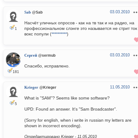
03.03.2010
Sab
@Sab
Насчёт уличных опросов - как на тв так и на радио, на
профессиональном слэнге это называется не стрит ток
1
вокс попули (
**********
)
03.03.2010
Сергей
@sermub
Спасибо, исправлено.
181
11.05.2010
Krieger
@Krieger
What is "SAM"? Seems like some software?
5
UPD: Found an answer. It's "Sam Broadcaster".
(Sorry for english, when i write in russian my letters are
shown in incorrect encoding).
Отредактировано Krieger -
11.05.2010