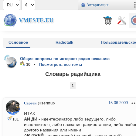
Авторизация
VMESTE.EU
Основное
Radiotalk
Пользовательско
Общие вопросы по интернет радио вещанию
10 •
Посмотреть все темы
Словарь радийщика
1
15.06.2009
Сергей
@sermub
ИТАК:
АЙ ДИ
- идентефикатор либо ведущего, либо
181
исполнителя, либо названия радиостанции, либо любо
другого названия или имени
АР ДЖЕЙ
- радио жокей (ви джей - видео жокей)