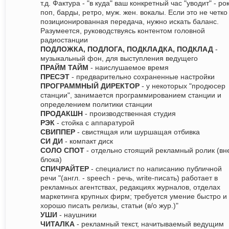
т.д. Фактура - "в куда" ваш конкретный час "уводит" - рок
поп, барды, ретро, муж. жен. вокалы. Если это не четко
позиционированная передача, нужно искать баланс.
Разумеется, руководствуясь контентом головной
радиостанции
ПОДЛОЖКА, ПОДЛОГА, ПОДКЛАДКА, ПОДКЛАД
-
музыкальный фон, для выступления ведущего
ПРАЙМ ТАЙМ
- наислушаемое время
ПРЕСЭТ
- предварительно сохраненные настройки
ПРОГРАММНЫЙ ДИРЕКТОР
- у некоторых "продюсер
станции", занимается программированием станции и
определением политики станции
ПРОДАКШН
- производственная студия
РЭК
- стойка с аппаратурой
СВИППЕР
- свистящая или шуршащая отбивка
СИ ДИ
- компакт диск
СОЛО СПОТ
- отдельно стоящий рекламный ролик (вн
блока)
СПИЧРАЙТЕР
- специалист по написанию публичной
речи "(англ. - speech - речь, write-писать) работает в
рекламных агентствах, редакциях журналов, отделах
маркетинга крупных фирм; требуется умение быстро и
хорошо писать релизы, статьи (в/о жур.)"
УШИ
- наушники
ЧИТАЛКА
- рекламный текст, начитываемый ведущим