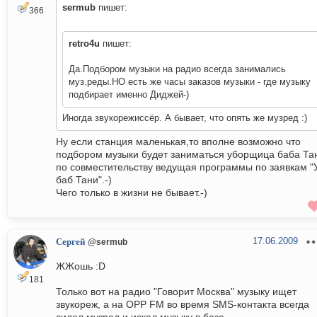
sermub
пишет:
366
retro4u
пишет:
Да.Подбором музыки на радио всегда занимались
муз.реды.НО есть же часы заказов музыки - где музыку
подбирает именно Диджей-)
Иногда звукорежиссёр. А бывает, что опять же музред :)
Ну если станция маленькая,то вполне возможно что
подбором музыки будет заниматься уборщица баба Та
по совместительству ведущая программы по заявкам "
баб Тани".-)
Чего только в жизни не бывает.-)
17.06.2009
Сергей
@sermub
ЖЖошь :D
181
Только вот на радио "Говорит Москва" музыку ищет
звукореж, а на ОРР FM во время SMS-контакта всегда