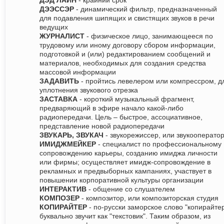
ДЭД ЛАЙН
- крайний срок
ДЭЭССЭР
- динамический фильтр, предназначенный
для подавления шипящих и свистящих звуков в речи
ведущих
ЖУРНАЛИСТ
- физическое лицо, занимающееся по
трудовому или иному договору сбором информации,
подготовкой и (или) редактированием сообщений и
материалов, необходимых для создания средства
массовой информации
ЗАДАВИТЬ
- пройтись левелером или компрессром, д
уплотнения звукового отрезка
ЗАСТАВКА
- короткий музыкальный фрагмент,
предваряющий в эфире начало какой-либо
радиопередачи. Цель – быстрое, ассоциативное,
представление новой радиопередачи
ЗВУКАРЬ, ЗВУКАЧ
- звукорежиссер, или звукооперато
ИМИДЖМЕЙКЕР
- специалист по профессиональному
сопровождению карьеры, созданию имиджа личности
или фирмы; осуществляет имидж-сопровождение в
рекламных и предвыборных кампаниях, участвует в
повышении корпоративной культуры организации
ИНТЕРАКТИВ
- общение со слушателем
КОМПОЗЕР
- композитор, или композиторская студия
КОПИРАЙТЕР
- по-русски заморское слово "копирайте
буквально звучит как "текстовик". Таким образом, из