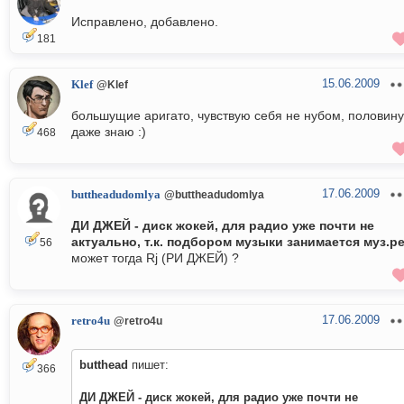
Исправлено, добавлено.
181
15.06.2009
Klef
@Klef
большущие аригато, чувствую себя не нубом, половину
даже знаю :)
468
17.06.2009
buttheadudomlya
@buttheadudomlya
ДИ ДЖЕЙ - диск жокей, для радио уже почти не
актуально, т.к. подбором музыки занимается муз.р
56
может тогда Rj (РИ ДЖЕЙ) ?
17.06.2009
retro4u
@retro4u
butthead
пишет:
366
ДИ ДЖЕЙ - диск жокей, для радио уже почти не