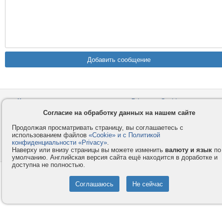
Контакты
Privacy и Cookie
Компания
Правила и условия
Согласие на обработку данных на нашем сайте
Услуги
Помощь
Продолжая просматривать страницу, вы соглашаетесь с
использованием файлов
«Cookie» и с Политикой
Как оплатить
Форумы
конфиденциальности «Privacy»
.
Наверху или внизу страницы вы можете изменить
валюту и язык
по
© 2008-2026
VMESTE.EU
- Все права защищены.
умолчанию. Английская версия сайта ещё находится в доработке и
доступна не полностью.