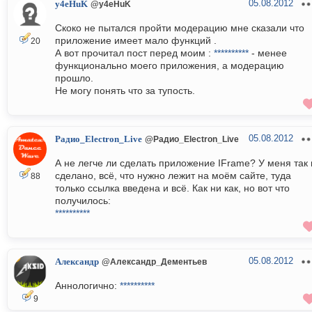
05.08.2012
y4eHuK
@y4eHuK
Скоко не пытался пройти модерацию мне сказали что
приложение имеет мало функций .
20
А вот прочитал пост перед моим :
**********
- менее
функционально моего приложения, а модерацию
прошло.
Не могу понять что за тупость.
05.08.2012
Радио_Electron_Live
@Радио_Electron_Live
А не легче ли сделать приложение IFrame? У меня так 
сделано, всё, что нужно лежит на моём сайте, туда
88
только ссылка введена и всё. Как ни как, но вот что
получилось:
**********
05.08.2012
Александр
@Александр_Дементьев
Аннологично:
**********
9