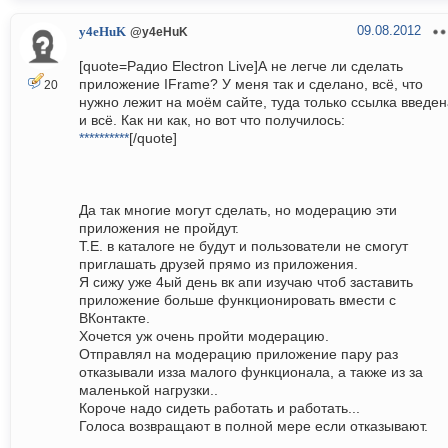
09.08.2012
y4eHuK
@y4eHuK
[quote=Радио Electron Live]А не легче ли сделать
приложение IFrame? У меня так и сделано, всё, что
20
нужно лежит на моём сайте, туда только ссылка введен
и всё. Как ни как, но вот что получилось:
**********
[/quote]
Да так многие могут сделать, но модерацию эти
приложения не пройдут.
Т.Е. в каталоге не будут и пользователи не смогут
приглашать друзей прямо из приложения.
Я сижу уже 4ый день вк апи изучаю чтоб заставить
приложение больше функционировать вмести с
ВКонтакте.
Хочется уж очень пройти модерацию.
Отправлял на модерацию приложение пару раз
отказывали изза малого функционала, а также из за
маленькой нагрузки..
Короче надо сидеть работать и работать...
Голоса возвращают в полной мере если отказывают.