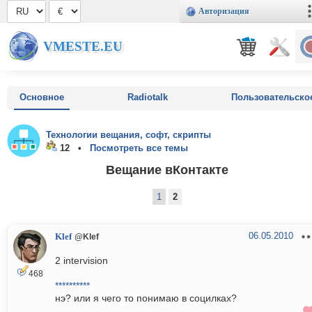
Авторизация
VMESTE.EU
Основное
Radiotalk
Пользовательско
Технологии вещания, софт, скрипты
12 •
Посмотреть все темы
Вещание вКонтакте
1
2
06.05.2010
Klef
@Klef
2 intervision
468
**********
нэ? или я чего то понимаю в социлках?