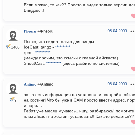
Если можно, то как?? Просто я видел только версии дл
Виндовс..!
08.04.2009
Pheoru
@Pheoru
Плохо, что видел только для винды.
IceCast: tar.gz -
**********
1400
rpm -
**********
(между прочим, это ссылки с главной айскаста)
ShoutCast:
**********
(здесь разбито по системам)
08.04.2009
Antimc
@Antimc
эх.. а есть информация по установке и настройке айкас
на хостинг! Что бы уже в САМ просто ввести адрес, пор
9
и пароль..
Ребят уже месяц мучаюсь.. ищу, разбираюсь! помогите
плиз айкаст на хостинг установить!! Как это делается??