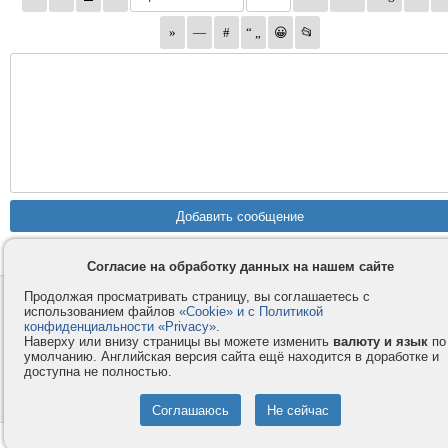
Согласие на обработку данных на нашем сайте
Продолжая просматривать страницу, вы соглашаетесь с
Контакты
Privacy и Cookie
использованием файлов
«Cookie» и с Политикой
Компания
Правила и условия
конфиденциальности «Privacy»
.
Наверху или внизу страницы вы можете изменить
валюту и язык
по
Услуги
Помощь
умолчанию. Английская версия сайта ещё находится в доработке и
Как оплатить
Форумы
доступна не полностью.
© 2008-2026
VMESTE.EU
- Все права защищены.