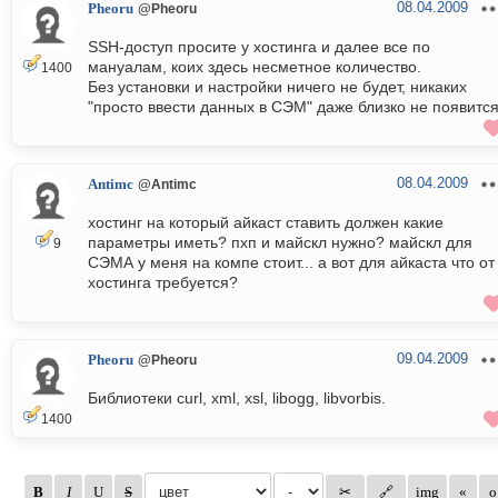
08.04.2009
Pheoru
@Pheoru
SSH-доступ просите у хостинга и далее все по
мануалам, коих здесь несметное количество.
1400
Без установки и настройки ничего не будет, никаких
"просто ввести данных в СЭМ" даже близко не появится
08.04.2009
Antimc
@Antimc
хостинг на который айкаст ставить должен какие
параметры иметь? пхп и майскл нужно? майскл для
9
СЭМА у меня на компе стоит... а вот для айкаста что от
хостинга требуется?
09.04.2009
Pheoru
@Pheoru
Библиотеки curl, xml, xsl, libogg, libvorbis.
1400