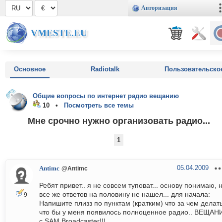
Авторизация
VMESTE.EU
Основное
Radiotalk
Пользовательско
Общие вопросы по интернет радио вещанию
10 •
Посмотреть все темы
Мне срочно нужно организовать радио...
1
05.04.2009
Antimc
@Antimc
Ребят привет.. я не совсем туповат... основу понимаю, 
все же ответов на половину не нашел... для начала:
9
Напишите плизз по пунктам (кратким) что за чем делать
что бы у меня появилось полноценное радио.. ВЕЩАН
с SAM Broadcaster!!!