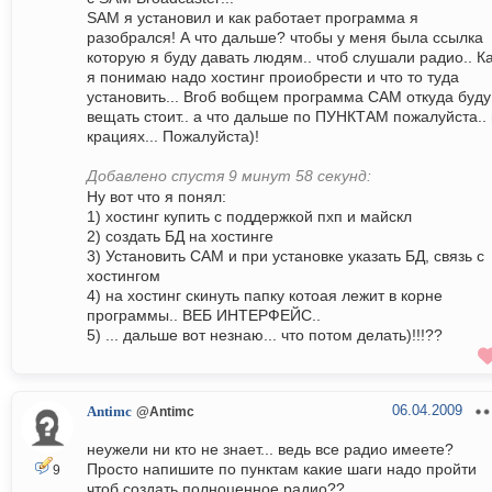
SAM я установил и как работает программа я
разобрался! А что дальше? чтобы у меня была ссылка
которую я буду давать людям.. чтоб слушали радио.. К
я понимаю надо хостинг проиобрести и что то туда
установить... Вгоб вобщем программа САМ откуда буду
вещать стоит.. а что дальше по ПУНКТАМ пожалуйста.. 
крациях... Пожалуйста)!
Добавлено спустя 9 минут 58 секунд:
Ну вот что я понял:
1) хостинг купить с поддержкой пхп и майскл
2) создать БД на хостинге
3) Установить САМ и при установке указать БД, связь с
хостингом
4) на хостинг скинуть папку котоая лежит в корне
программы.. ВЕБ ИНТЕРФЕЙС..
5) ... дальше вот незнаю... что потом делать)!!!??
06.04.2009
Antimc
@Antimc
неужели ни кто не знает... ведь все радио имеете?
Просто напишите по пунктам какие шаги надо пройти
9
чтоб создать полноценное радио??