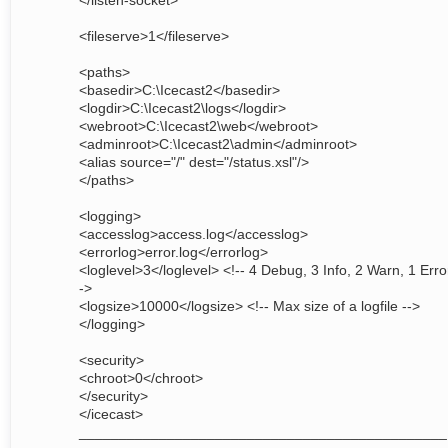
</listen-socket>
<fileserve>1</fileserve>
<paths>
<basedir>C:\Icecast2</basedir>
<logdir>C:\Icecast2\logs</logdir>
<webroot>C:\Icecast2\web</webroot>
<adminroot>C:\Icecast2\admin</adminroot>
<alias source="/" dest="/status.xsl"/>
</paths>
<logging>
<accesslog>access.log</accesslog>
<errorlog>error.log</errorlog>
<loglevel>3</loglevel> <!-- 4 Debug, 3 Info, 2 Warn, 1 Erro
->
<logsize>10000</logsize> <!-- Max size of a logfile -->
</logging>
<security>
<chroot>0</chroot>
</security>
</icecast>
______________________________________________