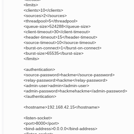
<limits>
<clients>10</clients>
<sources>2</sources>
<threadpool>5</threadpool>
<queue-size>524288</queue-size>
<client-timeout>30</client-timeout>
<header-timeout>15</header-timeout>
<source-timeout>10</source-timeout>
<burst-on-connect>1</burst-on-connect>
<burst-size>65535</burst-size>
</limits>
<authentication>
<source-password>hackme</source-password>
<relay-password>hackme</relay-password>
<admin-user>admin</admin-user>
<admin-password>hackmehackme</admin-password>
</authentication>
<hostname>192.168.42.15</hostname>
<listen-socket>
<port>8000</port>
<bind-address>0.0.0.0</bind-address>