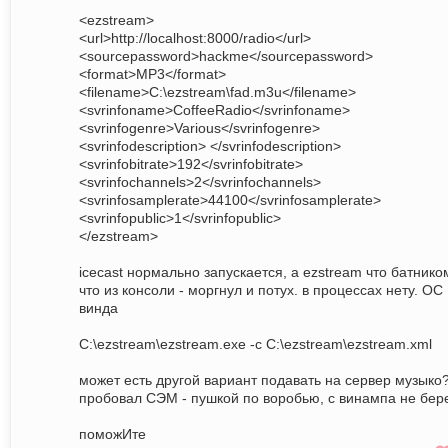
<ezstream>
<url>http://localhost:8000/radio</url>
<sourcepassword>hackme</sourcepassword>
<format>MP3</format>
<filename>C:\ezstream\fad.m3u</filename>
<svrinfoname>CoffeeRadio</svrinfoname>
<svrinfogenre>Various</svrinfogenre>
<svrinfodescription> </svrinfodescription>
<svrinfobitrate>192</svrinfobitrate>
<svrinfochannels>2</svrinfochannels>
<svrinfosamplerate>44100</svrinfosamplerate>
<svrinfopublic>1</svrinfopublic>
</ezstream>
icecast нормально запускается, а ezstream что батнико
что из консоли - моргнул и потух. в процессах нету. ОС
винда
C:\ezstream\ezstream.exe -c C:\ezstream\ezstream.xml
может есть другой вариант подавать на сервер музыко
пробовал СЭМ - пушкой по воробью, с винампа не бере
поможИте