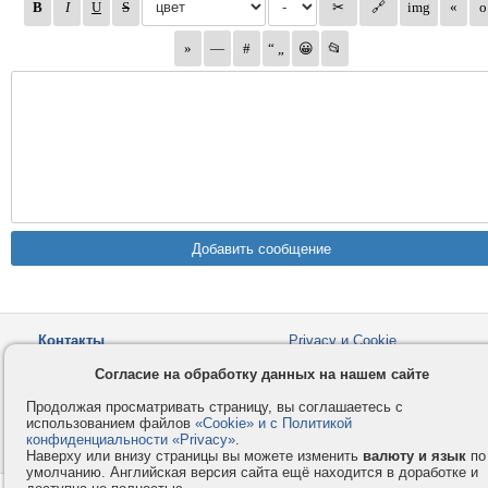
Контакты
Privacy и Cookie
Компания
Правила и условия
Согласие на обработку данных на нашем сайте
Услуги
Помощь
Продолжая просматривать страницу, вы соглашаетесь с
Как оплатить
Форумы
использованием файлов
«Cookie» и с Политикой
конфиденциальности «Privacy»
.
© 2008-2026
VMESTE.EU
- Все права защищены.
Наверху или внизу страницы вы можете изменить
валюту и язык
по
умолчанию. Английская версия сайта ещё находится в доработке и