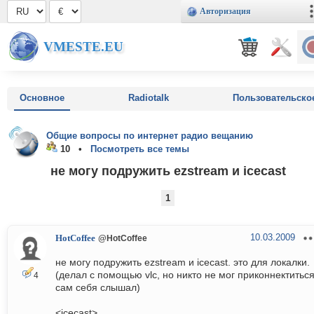
Авторизация
VMESTE.EU
Основное
Radiotalk
Пользовательско
Общие вопросы по интернет радио вещанию
10 •
Посмотреть все темы
не могу подружить ezstream и icecast
1
10.03.2009
HotCoffee
@HotCoffee
не могу подружить ezstream и icecast. это для локалки.
(делал с помощью vlc, но никто не мог приконнектиться
4
сам себя слышал)
<icecast>