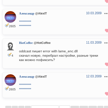
10.03.2009
Александр
@AlexIT
**********
**********
2605
11.03.2009
HotCoffee
@HotCoffee
oddcast пишет error with lame_enc.dll
скачал новую, перебрал настройки, разные треки
4
как можно пофиксить?
12.03.2009
Александр
@AlexIT
**********
**********
2605