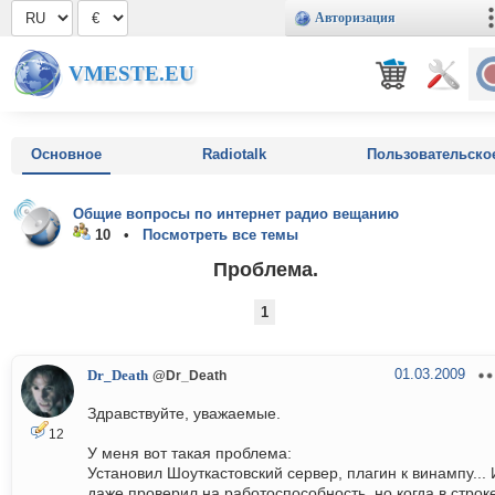
Авторизация
VMESTE.EU
Основное
Radiotalk
Пользовательско
Общие вопросы по интернет радио вещанию
10 •
Посмотреть все темы
Проблема.
1
01.03.2009
Dr_Death
@Dr_Death
Здравствуйте, уважаемые.
12
У меня вот такая проблема:
Установил Шоуткастовский сервер, плагин к винампу... 
даже проверил на работоспособность, но когда в строк