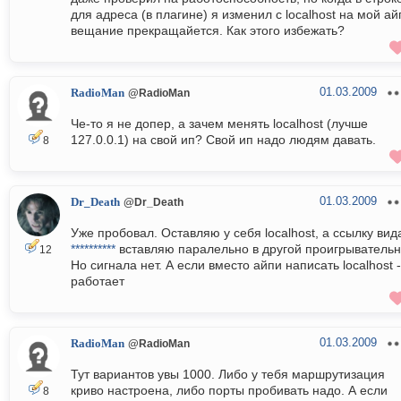
для адреса (в плагине) я изменил с localhost на мой ай
вещание прекращайется. Как этого избежать?
01.03.2009
RadioMan
@RadioMan
Че-то я не допер, а зачем менять localhost (лучше
127.0.0.1) на свой ип? Свой ип надо людям давать.
8
01.03.2009
Dr_Death
@Dr_Death
Уже пробовал. Оставляю у себя localhost, а ссылку вид
**********
вставляю паралельно в другой проигрывательн
12
Но сигнала нет. А если вместо айпи написать localhost -
работает
01.03.2009
RadioMan
@RadioMan
Тут вариантов увы 1000. Либо у тебя маршрутизация
криво настроена, либо порты пробивать надо. А если
8