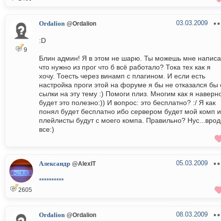
03.03.2009
Ordalion
@Ordalion
:D
9
Блин админ! Я в этом не шарю. Ты можешь мне написа
что нужно из прог что б всё работало? Тока тех как я
хочу. Тоесть через винамп с плагином. И если есть
настройка проги этой на форуме я бы не отказался бы 
сылки на эту тему :) Помоги плиз. Многим как я наверн
будет это полезно:)) И вопрос: это бесплатно? :/ Я как
понял будет бесплатно ибо сервером будет мой комп и
плейлисты будут с моего компа. Правильно? Нус...врод
все:)
05.03.2009
Александр
@AlexIT
**********
2605
08.03.2009
Ordalion
@Ordalion