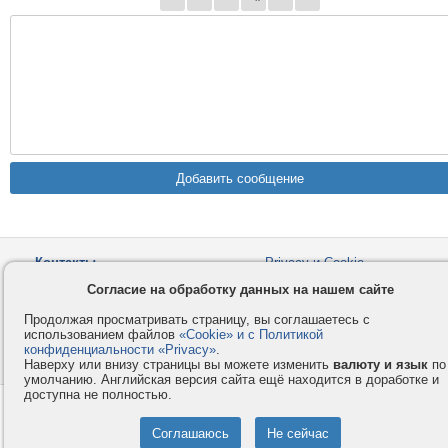
Контакты
Privacy и Cookie
Компания
Правила и условия
Согласие на обработку данных на нашем сайте
Услуги
Помощь
Продолжая просматривать страницу, вы соглашаетесь с
Как оплатить
Форумы
использованием файлов
«Cookie» и с Политикой
конфиденциальности «Privacy»
.
© 2008-2026
VMESTE.EU
- Все права защищены.
Наверху или внизу страницы вы можете изменить
валюту и язык
по
умолчанию. Английская версия сайта ещё находится в доработке и
доступна не полностью.