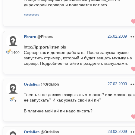
директории сервера и появляется вот это
**********
26.02.2009
Pheoru
@Pheoru
http://
ip
:
port
/listen.pls
Сервер так и должен работать. После запуска нужно
1400
запустить стример, который и будет вещать музыку на
сервер. Подробнее читайте в разделе с мануалами.
27.02.2009
Ordalion
@Ordalion
Тоесть я не должен закрывать это окно? или можно да
не запускать? И как узнать свой ай пи?
9
В плагине мой ай пи надо писать?
28.02.2009
Ordalion
@Ordalion