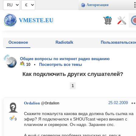
Авторизация
VMESTE.EU
Основное
Radiotalk
Пользовательско
Общие вопросы по интернет радио вещанию
10 •
Посмотреть все темы
Как подключить других слушателей?
1
25.02.2009
Ordalion
@Ordalion
Скажите пожалуста какова вида должна быть сылка на
эфир? Я подключился к SHOUTcast через винамп с
9
плагином и сервером. Оч надо. Заранее спс.
А ещё с сервером проблема запускаю sc_serv в