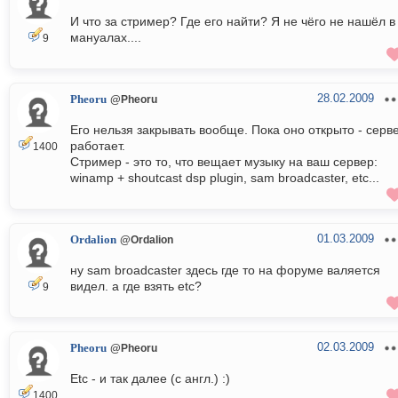
И что за стример? Где его найти? Я не чёго не нашёл в
мануалах....
9
28.02.2009
Pheoru
@Pheoru
Его нельзя закрывать вообще. Пока оно открыто - серв
работает.
1400
Стример - это то, что вещает музыку на ваш сервер:
winamp + shoutcast dsp plugin, sam broadcaster, etc...
01.03.2009
Ordalion
@Ordalion
ну sam broadcaster здесь где то на форуме валяется
видел. а где взять etc?
9
02.03.2009
Pheoru
@Pheoru
Etc - и так далее (с англ.) :)
1400