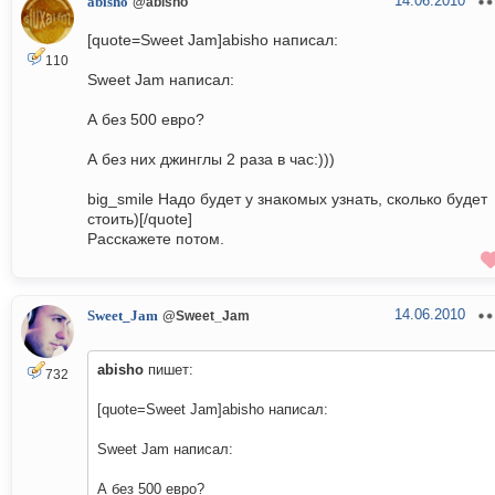
14.06.2010
abisho
@abisho
[quote=Sweet Jam]abisho написал:
110
Sweet Jam написал:
А без 500 евро?
А без них джинглы 2 раза в час:)))
big_smile Надо будет у знакомых узнать, сколько будет
стоить)[/quote]
Расскажете потом.
14.06.2010
Sweet_Jam
@Sweet_Jam
abisho
пишет:
732
[quote=Sweet Jam]abisho написал:
Sweet Jam написал:
А без 500 евро?