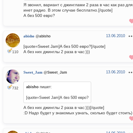
Я звонил, вариант с джинглами 2 раза в час как раз для
инет радио. В этом случае бесплатно.[/quote]
А без 500 евро?
13.06.2010
abisho
@abisho
[quote=Sweet Jam]А без 500 евро?[/quote]
А без них джинглы 2 раза в час:)))
110
13.06.2010
Sweet_Jam
@Sweet_Jam
abisho
пишет:
732
[quote=Sweet Jam]А без 500 евро?
А без них джинглы 2 раза в час:)))[/quote]
:D Надо будет у знакомых узнать, сколько будет стоить)