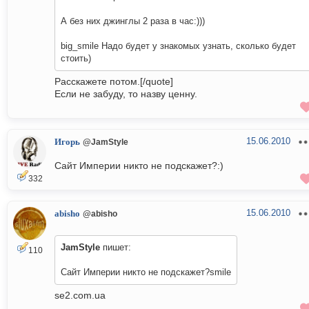
А без них джинглы 2 раза в час:)))
big_smile Надо будет у знакомых узнать, сколько будет
стоить)
Расскажете потом.[/quote]
Если не забуду, то назву ценну.
15.06.2010
Игорь
@JamStyle
Сайт Империи никто не подскажет?:)
332
15.06.2010
abisho
@abisho
JamStyle
пишет:
110
Сайт Империи никто не подскажет?smile
se2.com.ua