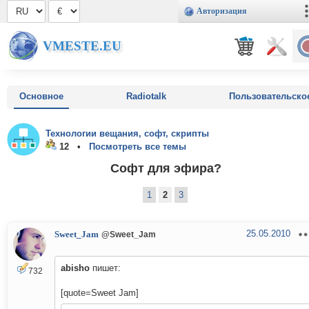
Авторизация
VMESTE.EU
Основное
Radiotalk
Пользовательско
Технологии вещания, софт, скрипты
12 •
Посмотреть все темы
Софт для эфира?
1
2
3
25.05.2010
Sweet_Jam
@Sweet_Jam
abisho
пишет:
732
[quote=Sweet Jam]