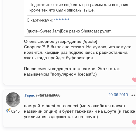
Подскажите какие ещё есть программы для вещания
кроме тех что были описаны выше.
С картинками:
**********
[quote=Sweet Jam]Все равно Shoutcast рулит.
Очень спорное утверждение.[/quote]
Спорное?! Я бы так не сказал. Не думаю, что кому-то
нравится, каждый раз подключаясь к радиостанции,
ждать когда пройдет буферизация..
После смены ведущего тоже самое. Это я о так
называемом "популярном Icecast".:)
29.06.2010
Тарас
@tarasian666
настройте burst-on-connect (могу ошибатся насчет
названии опции) и будет также как и на шоуте (и так же
6245
увиличится задержка как и на шоуте)