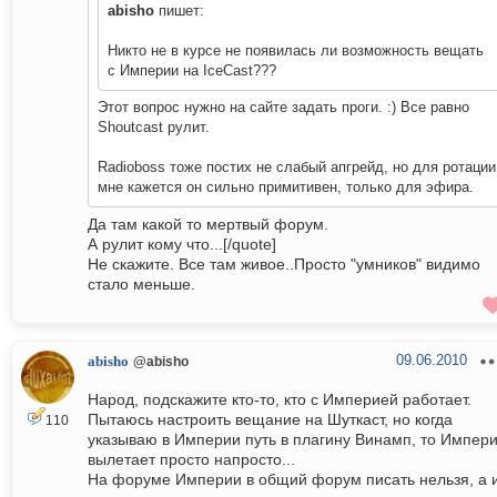
abisho
пишет:
Никто не в курсе не появилась ли возможность вещать
с Империи на IceCast???
Этот вопрос нужно на сайте задать проги. :) Все равно
Shoutcast рулит.
Radioboss тоже постих не слабый апгрейд, но для ротации
мне кажется он сильно примитивен, только для эфира.
Да там какой то мертвый форум.
А рулит кому что...[/quote]
Не скажите. Все там живое..Просто "умников" видимо
стало меньше.
09.06.2010
abisho
@abisho
Народ, подскажите кто-то, кто с Империей работает.
Пытаюсь настроить вещание на Шуткаст, но когда
110
указываю в Империи путь в плагину Винамп, то Импер
вылетает просто напросто...
На форуме Империи в общий форум писать нельзя, а 