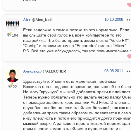
10.10.2008
Alex
@Alex_Neil
Если задержка в самом потоке то это нормально. Если
вы слышите свой голос на воем компьютере то это
104
настройки... Что бы истправить жмем в окне "Voice FX":
"Config" и ставим метку на "Encoredrs" вместо "Mixer".
P.S. Всё это уже обсуждалось, так что повнимательнее.:
08.08.2011
Александр
@ALEKCHER
Здравствуйте. У меня есть маленькая проблема.
Возникла она с недавнего времени, раньше её не было
22
Не могу "вручную" мышкой добавлять треки в плейлист.
Теперь нужно обязательно это делать через папку Que
с помощью зелёного крестика или Add Files. Это очень
неудобно, особенно если плейлист большой, так как пр
добавлении трека таким образом он появляется в сам
низу плейлиста и потом его приходится долго поднима
мышкой вверх. А раньше я просто мышкой перемещал
прям с папки компа в плейлист в нужное место и в