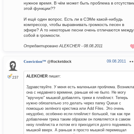
нужное время. В чём может быть проблема в отсутстви
этой функции??
И ещё один вопрос. Есть ли в СЭМе какой-нибудь
компрессор, чтобы выравнивать громкость песен в
эфире? А то некоторые песни очень отличаются между
собой в громкости.
Отредактировано ALEKCHER -
08.08.2011
09.08.2011
Conviction™
@Rocketdock
ALEKCHER
пишет:
237
Здравствуйте. У меня есть маленькая проблема. Возникл
она с недавнего времени, раньше её не было. Не могу
"вручную" мышкой добавлять треки в плейлист. Теперь
нужно обязательно это делать через папку Queue с
помощью зелёного крестика или Add Files. Это очень
неудобно, особенно если плейлист большой, так как при
добавлении трека таким образом он появляется в самом
низу плейлиста и потом его приходится долго поднимать
мышкой вверх. А раньше я просто мышкой перемещал