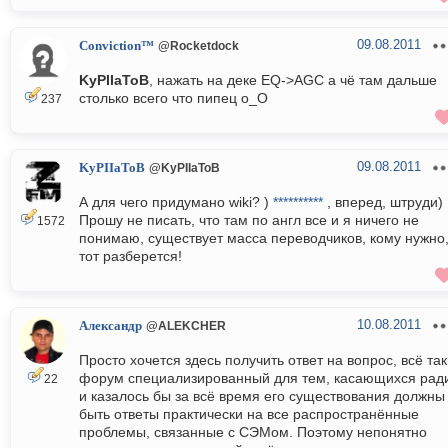
09.08.2011
Conviction™
@Rocketdock
KyPIIaToB
, нажать на деке EQ->AGC а чё там дальше
столько всего что пипец о_О
237
09.08.2011
KyPIIaToB
@KyPIIaToB
А для чего придумано wiki? )
**********
, вперед, штруди)
Прошу не писать, что там по англ все и я ничего не
1572
понимаю, существует масса переводчиков, кому нужно
тот разберется!
10.08.2011
Александр
@ALEKCHER
Просто хочется здесь получить ответ на вопрос, всё та
форум специализированный для тем, касающихся рад
22
и казалось бы за всё время его существования должны
быть ответы практически на все распространённые
проблемы, связанные с СЭМом. Поэтому непонятно