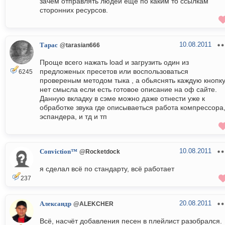
зачем отправлять людей ещё по каким то ссылкам
сторонних ресурсов.
10.08.2011
Тарас
@tarasian666
Проще всего нажать load и загрузить один из
предложеных пресетов или воспользоваться
6245
провереным методом тыка , а обьяснять каждую кнопк
нет смысла если есть готовое описание на оф сайте.
Данную вкладку в сэме можно даже отнести уже к
обработке звука где описываеться работа компрессора
эспандера, и тд и тп
10.08.2011
Conviction™
@Rocketdock
я сделал всё по стандарту, всё работает
237
20.08.2011
Александр
@ALEKCHER
Всё, насчёт добавления песен в плейлист разобрался.