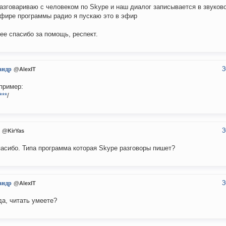
разговариваю с человеком по Skype и наш диалог записывается в звуков
эфире программы радио я пускаю это в эфир
ее спасибо за помощь, респект.
3
андр
@AlexIT
пример:
***
/
3
@KirYas
пасибо. Типа программа которая Skype разговоры пишет?
3
андр
@AlexIT
да, читать умеете?