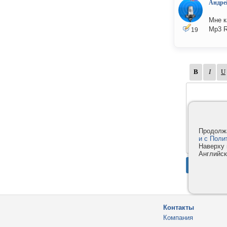
Андре
Мне к
Mp3 R
19
Продолжа
и с Поли
Наверху 
Английск
Контакты
Компания