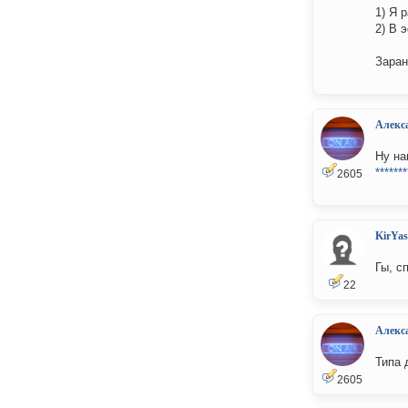
1) Я 
2) В 
Заран
Алекс
Ну на
*******
2605
KirYas
Гы, с
22
Алекс
Типа 
2605