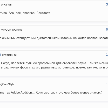
3
@KirYas
типа. Ага, всё, спасибо. Работает.
0
@ROUN-NONKS
 обычным стандартным диктофонником который на компе воспользоват
1
й
@FmHit_ru
 Forge, является лучшей программой для обработки звука. Там же можн
 в различных форматах и с различных источников, позже, там же, их и 
1
@JamStyle
мне так Adobe Audition... Хотя смотря, кто с чем более менее знаком:)