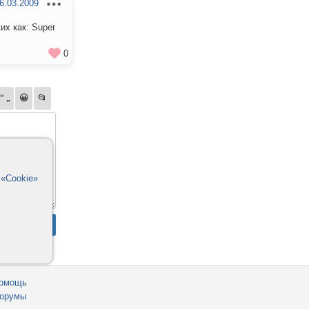
6.03.2009
их как: Super
0
в
«Cookie»
омощь
орумы