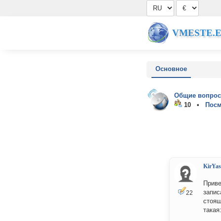
VMESTE.
Основное
Общие вопрос
10 •
Посм
KirYas
Приве
запис
22
стоящ
такая