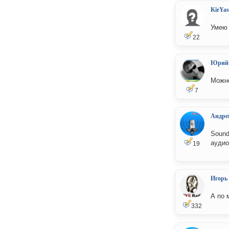
KirYas
Умею 
22
Юрий
Можно
7
Андре
Sound
аудио
19
Игорь
А по 
332