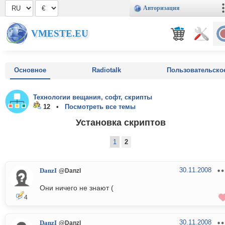
Авторизация
VMESTE.EU
Основное
Radiotalk
Пользовательско
Технологии вещания, софт, скрипты
12 •
Посмотреть все темы
Установка скриптов
1
2
30.11.2008
DanzI
@DanzI
Они ничего не знают (
4
30.11.2008
DanzI
@DanzI