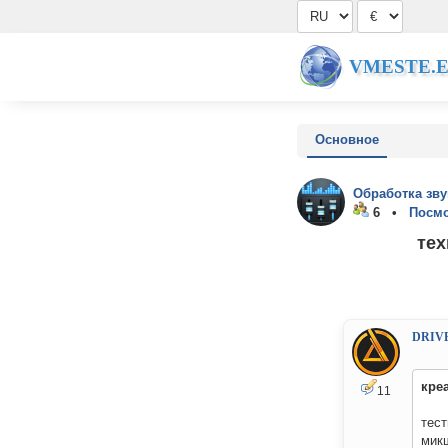
VMESTE.
Основное
Обработка зву
6 •
Посмо
тех
DRIV
кре
11
тест
микш