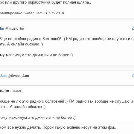
bx или другого обработчика будет полная шляпа..
актировано Sweet_Jam -
13.05.2010
2
_fm
@music_fm
бще не люблю радио с болтовнёй :) FM радио так вообще не слушаю и н
ть. А онлайн обожаю :)
му максимум это джинглы и не более :)
2
_Jam
@Sweet_Jam
ic.fm
пишет:
обще не люблю радио с болтовнёй :) FM радио так вообще не слушаю и 
ать. А онлайн обожаю :)
ому максимум это джинглы и не более :)
умом все нужно делать. Порой такую ахинею несут на этом фм..