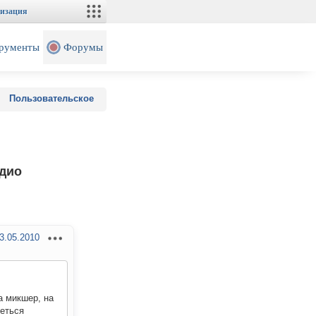
изация
рументы
Форумы
Пользовательское
адио
3.05.2010
а микшер, на
жеться