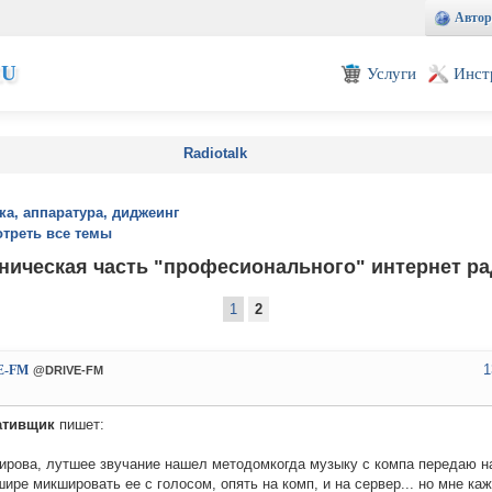
Автор
EU
Услуги
Инст
Radiotalk
ка, аппаратура, диджеинг
треть все темы
ническая часть "професионального" интернет р
1
2
1
E-FM
@DRIVE-FM
ативщик
пишет:
ирова, лутшее звучание нашел методомкогда музыку с компа передаю н
ире микшировать ее с голосом, опять на комп, и на сервер... но мне ка