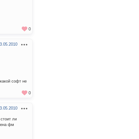
0
3.05.2010
 какой софт не
0
3.05.2010
 стоит ли
амена фм