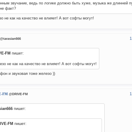
нным звучание, ведь по логике должно быть хуже, музыка же длинней п
не факт?
о не как на качество не влияет! А вот софты могут!
1
@tarasian666
VE-FM
пишет:
зо не как на качество не влияет! А вот софты могут!
фон и звуковая тоже железо ))
1
E-FM
@DRIVE-FM
sian666
пишет:
IVE-FM
пишет: