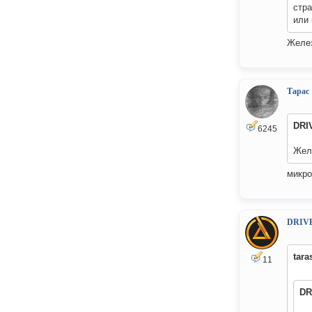
стра
или 
Желез
Тарас
DRI
6245
Желе
микро
DRIV
tara
11
DR