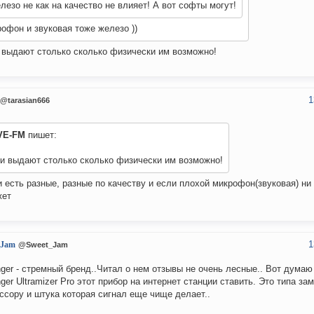
лезо не как на качество не влияет! А вот софты могут!
офон и звуковая тоже железо ))
 выдают столько сколько физически им возможно!
1
@tarasian666
VE-FM
пишет:
ни выдают столько сколько физически им возможно!
и есть разные, разные по качеству и если плохой микрофон(звуковая) ни
жет
1
_Jam
@Sweet_Jam
nger - стремный бренд..Читал о нем отзывы не очень лесные.. Вот думаю
nger Ultramizer Pro этот прибор на интернет станции ставить. Это типа з
ссору и штука которая сигнал еще чище делает..