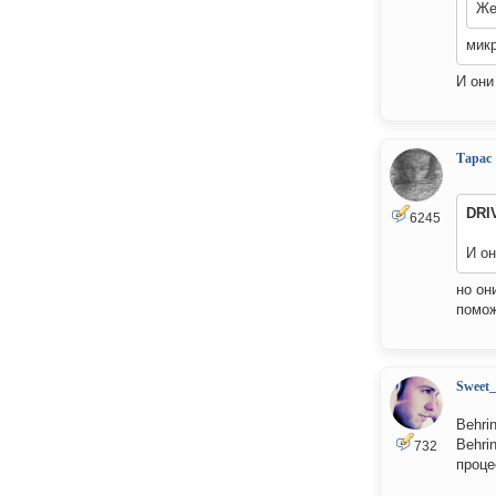
Же
микр
И они
Тарас
DRI
6245
И о
но он
помо
Sweet
Behri
Behri
732
проце