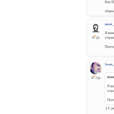
Без D
Отред
music
Я воо
слуша
23
Поэто
Sweet
mus
732
Я во
слуш
Поэт
:) С 