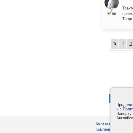
Тракт
приме
86
Тогда
Продолжа
и с Поли
Наверху 
Английск
Контакты
Компания