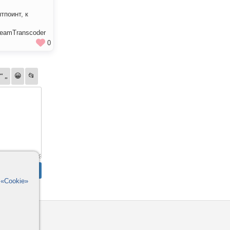
тпоинт, к
reamTranscoder
0
в
«Cookie»
омощь
орумы