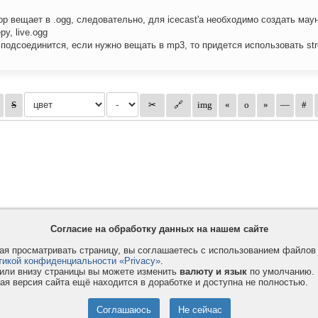
ор вещает в .ogg, следовательно, для icecast'a необходимо создать маун
ру, live.ogg
 подсоединится, если нужно вещать в mp3, то придется использовать st
Согласие на обработку данных на нашем сайте
я просматривать страницу, вы соглашаетесь с использованием файло
тикой конфиденциальности «Privacy»
.
или внизу страницы вы можете изменить
валюту и язык
по умолчанию.
ая версия сайта ещё находится в доработке и доступна не полностью.
Privacy и Cookie
Услуги
П
Правила и условия
Как оплатить
Ф