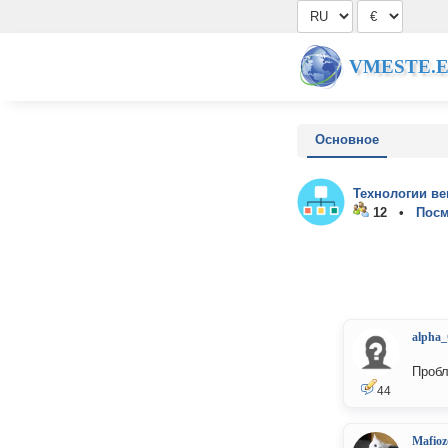
VMESTE.
Основное
Технологии ве
12 •
Посм
alpha
Пробл
44
Mafioz