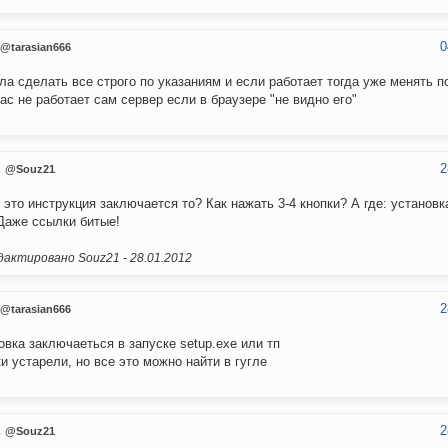
0
@tarasian666
ла сделать все строго по указаниям и если работает тогда уже менять п
вас не работает сам сервер если в браузере "не видно его"
2
1
@Souz21
 это инструкция заключается то? Как нажать 3-4 кнопки? А где: установк
 Даже ссылки битые!
актировано Souz21 -
28.01.2012
2
@tarasian666
овка заключаеться в запуске setup.exe или тп
и устарели, но все это можно найти в гугле
2
1
@Souz21