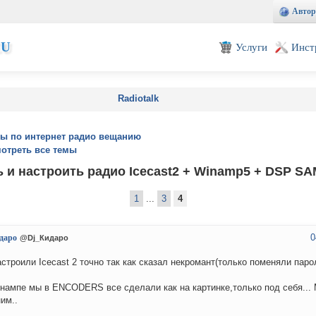
Автор
EU
Услуги
Инст
Radiotalk
ы по интернет радио вещанию
отреть все темы
ь и настроить радио Icecast2 + Winamp5 + DSP SA
1
...
3
4
0
даро
@Dj_Кидаро
строили Icecast 2 точно так как сказал некромант(только поменяли парол
нампе мы в ENCODERS все сделали как на картинке,только под себя...
им..