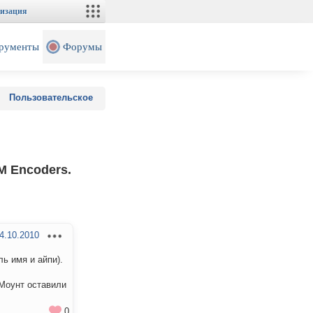
изация
рументы
Форумы
Пользовательское
M Encoders.
4.10.2010
ь имя и айпи).
 Моунт оставили
0