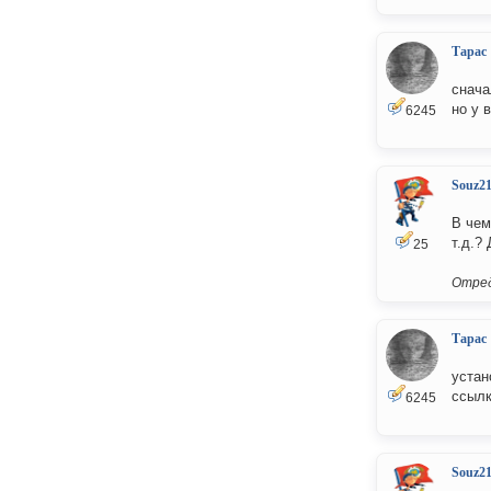
Тарас
снача
но у 
6245
Souz2
В чем
т.д.?
25
Отред
Тарас
устан
ссылк
6245
Souz2