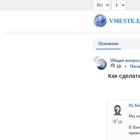
VMESTE.
Основное
Общие вопрос
10 •
Посм
Как сделат
Dj_Ки
Мы на
10
В Вин
прежн