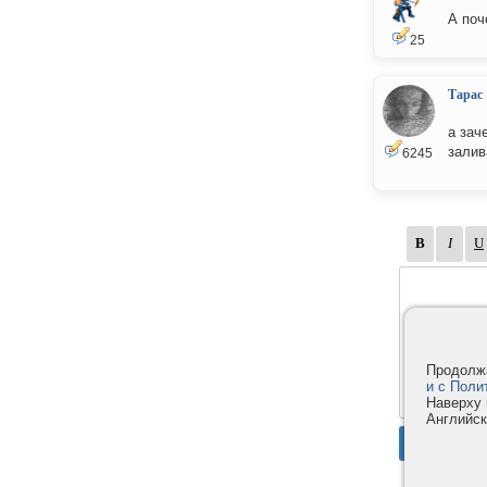
А поч
25
Тарас
а зач
залив
6245
Продолжа
и с Поли
Наверху 
Английск