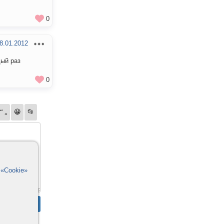
0
8.01.2012
дый раз
0
в
«Cookie»