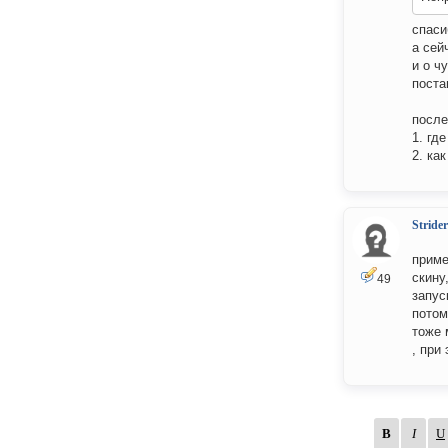
спаси
а сейч
и о ч
поста
после
1. где
2. ка
Strider
приме
скину
49
запус
потом
тоже 
, при