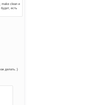
; make clean и
 будет, есть
ак делать.:)