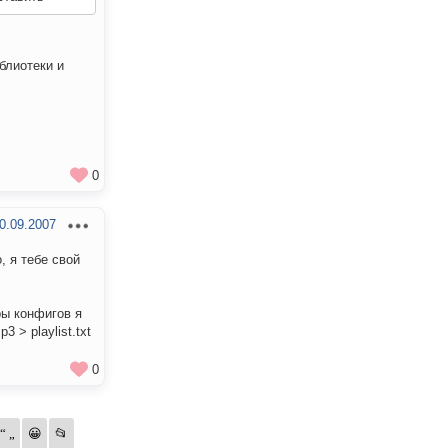
блиотеки и
0
0.09.2007
, я тебе свой
ры конфигов я
 > playlist.txt
0