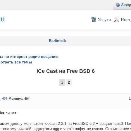
Автор
EU
Услуги
Инст
Radiotalk
ы по интернет радио вещанию
отреть все темы
ICe Cast на Free BSD 6
1
2
1
a_404
@grunya_404
der
пишет:
амом деле у меня стоит icecast 2.3.1 на FreeBSD 6.2 + вещает ices0. По
 поэтому никакой поддержки ogg и vorbis нафиг не нужно. Ставится все