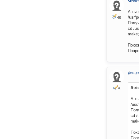
Strider
А ты 
/usr/p
49
Получ
cd /us
make;
Похож
Попро
gruny
Stri
5
А ты
/usr
Пол
cd /
make
Похо
Попр