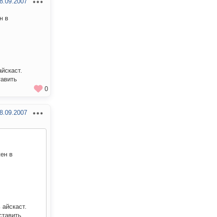
8.09.2007
н в
айскаст.
тавить
0
8.09.2007
ен в
 айскаст.
ставить