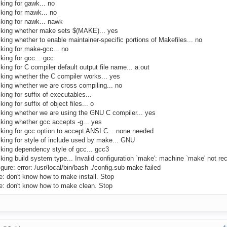
king for gawk... no
king for mawk... no
king for nawk... nawk
king whether make sets $(MAKE)... yes
king whether to enable maintainer-specific portions of Makefiles... no
king for make-gcc... no
king for gcc... gcc
king for C compiler default output file name... a.out
king whether the C compiler works... yes
king whether we are cross compiling... no
king for suffix of executables...
ing for suffix of object files... o
king whether we are using the GNU C compiler... yes
king whether gcc accepts -g... yes
king for gcc option to accept ANSI C... none needed
king for style of include used by make... GNU
king dependency style of gcc... gcc3
king build system type... Invalid configuration `make': machine `make' not re
igure: error: /usr/local/bin/bash ./config.sub make failed
: don't know how to make install. Stop
: don't know how to make clean. Stop