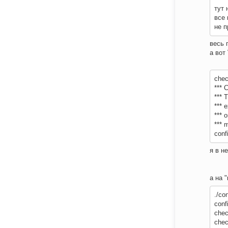
тут 
все 
не п
весь 
а вот
chec
*** 
*** 
*** 
*** 
*** 
conf
я в н
а на 
./co
conf
chec
chec