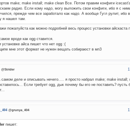
ортов make; make install; make clean Все. Потом правим конфиги icecast'а 
скаем радио. Если кому надо, могу выложить свои конфиги, ибо я с ним
чился, прежде чем все заработало как надо. А вообще Гугл рулит, ибо
у я нашел там.
ажи пожалуйста как можно подробней весь процесс установки айскаста
самое вроде как ogg ставится.
и установке айса пишет что нет ogg :(
ципе мне этот формат не нужен вещать собираюст в мп3
1
@Strider
а самом деле и описывать нечего..... я просто набрал make; make install;
оставилось... Если требует ogg, дык почему бы его не поставить? пусть б
...
1
a_404
@grunya_404
der
пишет: