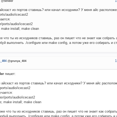
1
@Strider
айскаст из портов ставишь? или качал исходники? У меня айс расположе
orts/audio/icecast2
ается:
r/ports/audio/icecast2
 make install; make clean
е что ты из исходников ставишь, раз он пишет что не знает как собрать 
буй выполнить ./configure или make config, а потом уже его собирать и с
1
a_404
@grunya_404
der
пишет:
 айскаст из портов ставишь? или качал исходники? У меня айс располож
/ports/audio/icecast2
учается:
usr/ports/audio/icecast2
; make install; make clean
же что ты из исходников ставишь, раз он пишет что не знает как собрать
обуй выполнить ./configure или make config, а потом уже его собирать и 