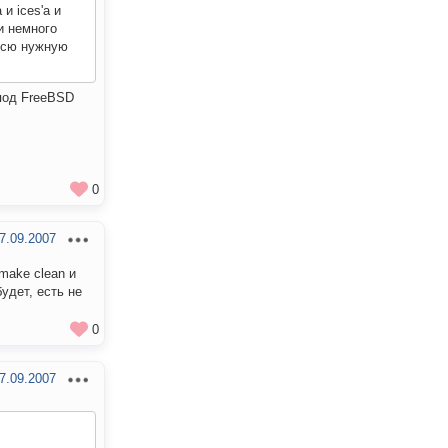
и ices'а и
и немного
 всю нужную
 под FreeBSD
0
7.09.2007
 make clean и
удет, есть не
0
7.09.2007