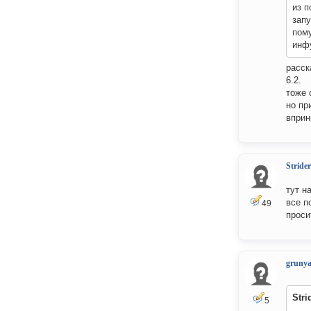
из п
запу
пому
инф
расск
6.2.
тоже 
но пр
вприн
Strider
тут н
все п
49
просит
gruny
Stri
5