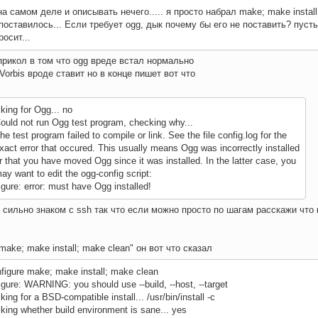
на самом деле и описывать нечего..... я просто набрал make; make install
поставилось... Если требует ogg, дык почему бы его не поставить? пусть
росит...
прикол в том что ogg вреде встал нормально
 Vorbis вроде ставит но в конце пишет вот что
king for Ogg... no
Could not run Ogg test program, checking why...
The test program failed to compile or link. See the file config.log for the
exact error that occured. This usually means Ogg was incorrectly installed
or that you have moved Ogg since it was installed. In the latter case, you
may want to edit the ogg-config script:
igure: error: must have Ogg installed!
е сильно знаком с ssh так что если можно просто по шагам расскажи что к
"make; make install; make clean" он вот что сказал
nfigure make; make install; make clean
igure: WARNING: you should use --build, --host, --target
king for a BSD-compatible install... /usr/bin/install -c
king whether build environment is sane... yes