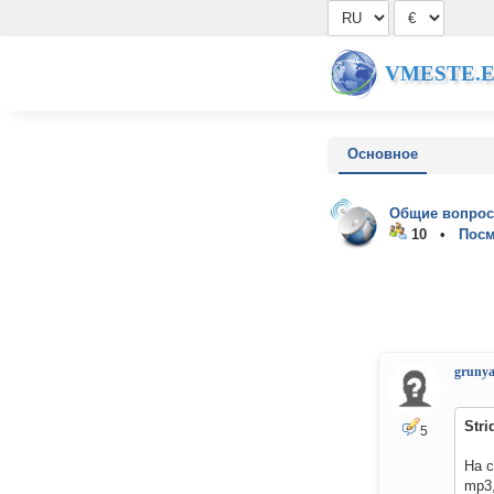
VMESTE.
Основное
Общие вопрос
10 •
Посм
gruny
Stri
5
На с
mp3,