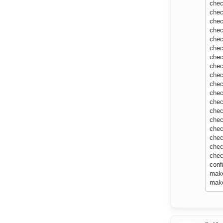
chec
chec
chec
chec
chec
chec
chec
chec
chec
chec
chec
check
chec
chec
chec
chec
chec
chec
conf
make
make