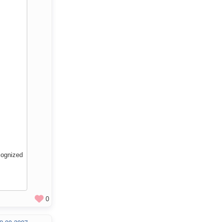
cognized
0