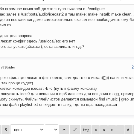
бо огромное помогло!! до это я тупо тыкался в ./configure
ас залез в /usr/ports/audio/icecast2 и там make; make install; make clean..
удо он поставился даже самостоятельно скачал все необходимые ему би
вил их.
дних два вопроса:
 лежит конфиг здесь /usr/local/etc его нет
к его запускать(айскаст), останавливать и т.д.?
2
@Strider
р конфига где лежит я фиг помню, сам долго его искал)))))) напиши мыло
, так проще будет)
кается командой icecast -b -c (путь к файлу конфига)
 запускать ices0 для вещания в mp3 или ices для вещания в ogg, приме
могу скинуть. Файлы плейлистов делаются командой find /music | grep .mp3
 этом файл playlist.txt он кидает в папку, где ты щас находишься