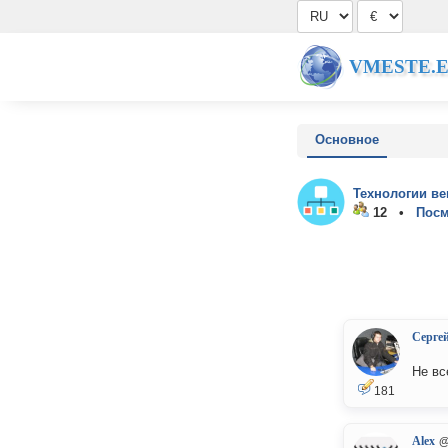
VMESTE.
Основное
Технологии ве
12 •
Посм
Серге
Не вс
181
Alex
@