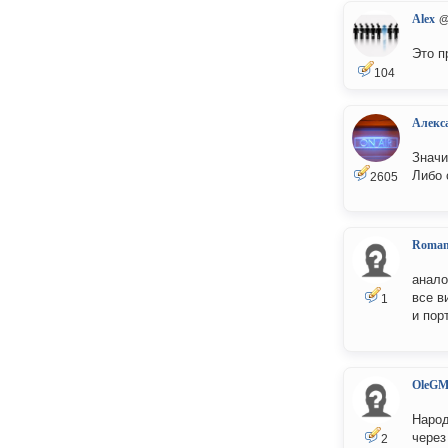
Alex
@
Это п
104
Алекс
Значи
Либо 
2605
Roma
анало
все в
1
и пор
OleG
Народ
через
2