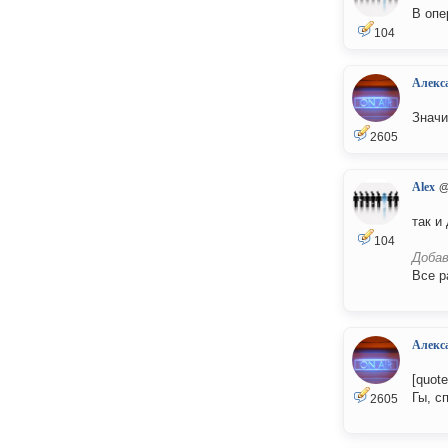
В опе
104
Алекс
Значи
2605
Alex
@
так и
104
Добав
Все р
Алекс
[quot
Гы, с
2605