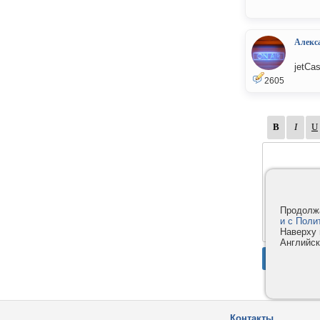
Алекс
jetCa
2605
Продолжа
и с Поли
Наверху 
Английск
Контакты