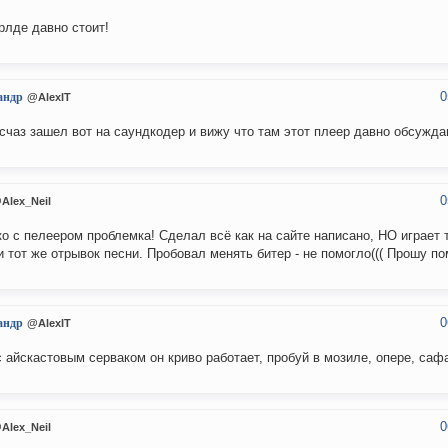
рлде давно стоит!
0
андр
@AlexIT
 счаз зашел вот на саундкодер и вижу что там этот плеер давно обсуждаю
0
Alex_Neil
о с пелеером проблемка! Сделал всё как на сайте написано, НО играет 
и тот же отрывок песни. Пробовал менять битер - не помогло((( Прошу по
0
андр
@AlexIT
с айскастовым серваком он криво работает, пробуй в мозиле, опере, сафа
0
Alex_Neil