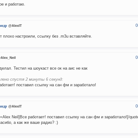
ре и работаю.
0
андр
@AlexIT
т плохо настроили, ссылку без .m3u вставляйте.
0
Alex_Neil
 делал. Тестил на шоукаст все ок на аис не как
лено спустя 2 минуты 6 секунд:
аботает! поставил ссылку на сан фм и заработало!
0
андр
@AlexIT
e=Alex Neil]Все работает! поставил ссылку на сан фм и заработало![/quot
пасибо, а как же ваше радио? :)