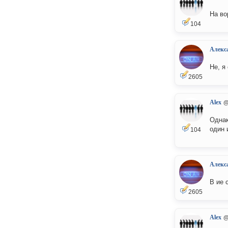
На во
104
Алекс
Не, я
2605
Alex
@
Однак
один 
104
Алекс
В ие 
2605
Alex
@