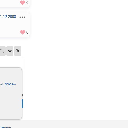
0
1.12.2008
0
в
«Cookie»
омощь