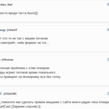
0
Alex_Neil
росто вроде теста было)))
0
андр
@AlexIT
т что то не так с вашим потоком.
сэмплрейт, либо формат не тот...
2
n
@Roman
гичная проблема с этим плеером
иды играет потоков кроме локального
ты проверял на блокировку все без толку
2
MC
@OleGMC
 помогите как сделать прямое вещание с сайта моего радио типа плеер
 jetCast:)Заранее спасибо:))