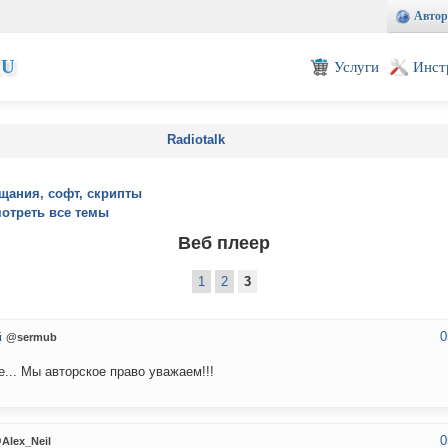
Автор
EU
Услуги
Инст
Radiotalk
щания, софт, скрипты
отреть все темы
Веб плеер
1
2
3
0
й
@sermub
е... Мы авторское право уважаем!!!
0
Alex_Neil