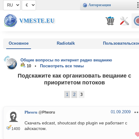
Авторизация
VMESTE.EU
Основное
Radiotalk
Пользовательско
Общие вопросы по интернет радио вещанию
10 •
Посмотреть все темы
Подскажите как организовать вещание с
приоритетом потоков
1
2
3
01.09.2009
Pheoru
@Pheoru
Скачать edcast, shoutcast dsp plugin не работает с
айскастом.
1400