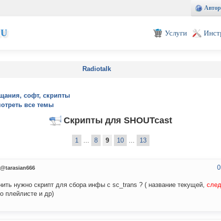
Автор
EU
Услуги
Инст
Radiotalk
щания, софт, скрипты
отреть все темы
Скрипты для SHOUTcast
1
...
8
9
10
...
13
0
@tarasian666
нить нужно скрипт для сбора инфы с sc_trans ? ( название текущей,
сле
о плейлисте и др)