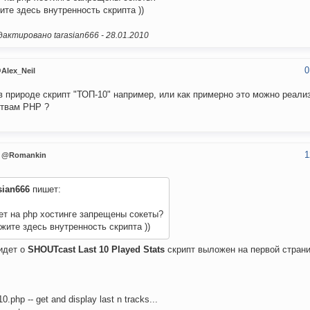
ите здесь внутренность скрипта ))
актировано tarasian666 -
28.01.2010
0
Alex_Neil
в природе скрипт "ТОП-10" например, или как примерно это можно реали
твам PHP ?
1
@Romankin
sian666
пишет:
т на php хостинге запрещены сокеты?
жите здесь внутренность скрипта ))
идет о
SHOUTcast Last 10 Played Stats
скрипт выложен на первой страни
t10.php -- get and display last n tracks...