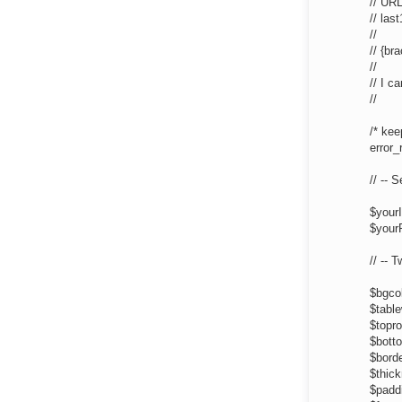
// URL
// la
//
// {br
//
// I c
//
/* kee
error
// -- S
$your
$you
// -- 
$bgcol
$table
$topro
$botto
$borde
$thick
$paddi