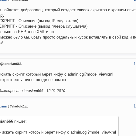
 найдется доброволец, который создаст список скриптов с кратким опи
еру
КРИПТ - Описание (вывод IP слушателя)
КРИПТ - Описание (вывод плеера слушателя)
ельно на PHP, а не XML и пр.
 можно было бы, брать просто отдельный кусок вставлять в свой код и 
с!
1
@tarasian666
искать скрипт который берет инфу с admin.cgi?mode=viewxml
 скрипт есть точно, но где не помню
актировано tarasian666 -
12.01.2010
1
слав
@VladokZzz
sian666
пишет:
 искать скрипт который берет инфу с admin.cgi?mode=viewxml