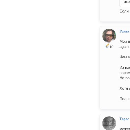
тако
Если 
Роман
Мои п
again 
10
Чем ж
Из на
парам
Но вс
Хотя 
Польз
Тарас
может