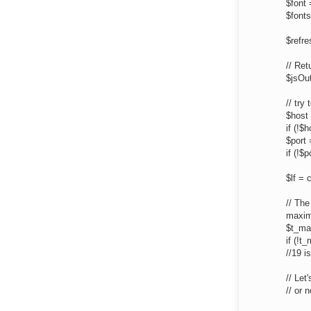
$font 
$fonts
$refre
// Re
$jsOu
// try 
$host
if (!$
$port
if (!$
$lf = 
// The
maxim
$t_ma
if (!
//19 
// Let
// or 