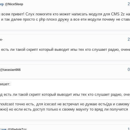
2
eep
@NiceSleep
 всем привет! Слух помогите кто может написать модуля для CMS 2z на
 и так далее просто с php плохо дружу а все ети модули почему не став
2
x-
 есть ли такой скрипт который выводит ипы тех кто слушает радио, очен
0
@tarasian666
ишет:
д есть ли такой скрипт который выводит ипы тех кто слушает радио, оч
houtcast точно есть, для icecast не встречал но думаю есть(да и самому
жно) но если есть доступ только к своему маунту то вряд ли получится
1
слав
@VladokZzz