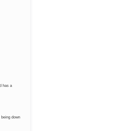
d has a
as being down