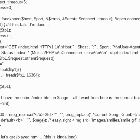
ect_timeout=5;
ess=0;
 fsockopen($host, $port, &$errno, &$errstr, $connect_timeout); //open connec
1) { //if this fails, I'm done....
($fp1);
ess++;
{
st="GET /index.html HTTP/1.1\r\nHost:" . $host . ":" . $port . "\r\nUser-Ag
tatus [index] * (Mozilla/PHP)\r\nConnection: close\r\n\r\n"; //get index.html
$fp1,$request,strlen($request));
'';
!feof($fp1)) {
.= fread($fp1, 16384);
($fp1);
 I have the entire /index.html in $page -- all I want from here is the current tra
t-hint)
0 = ereg_replace("</b></td>.*", "", ereg_replace(".*Current Song: </font></
default><b>", "", $page)); // easy, right <img src="images/smilies/smile.gif" 
>
 let's get /played.html... (this is kinda long)