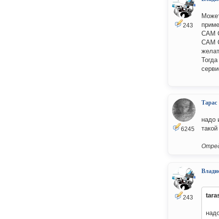
Может
прим
243
САМ С
САМ С
желат
Тогда
серви
Тарас
надо 
такой
6245
Отред
Влади
tara
243
надо