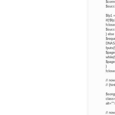
$conn
$succ
$fp1 =
if(!$fp
fclose
$succ
} else 
$reque
DNAS S
fputs(
$page=
while(
$page 
}
fclose
// now
// (hin
$song0
class=
alt=""
// now