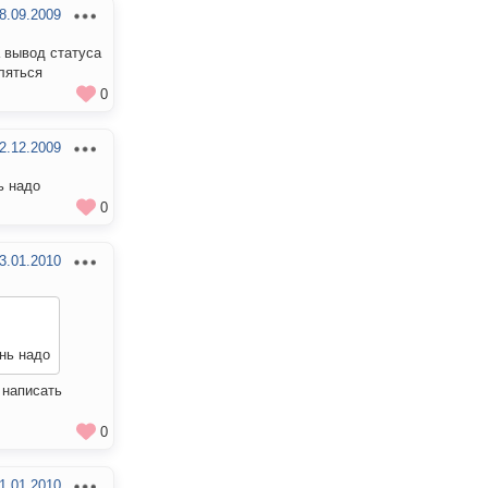
8.09.2009
 вывод статуса
ляться
0
2.12.2009
ь надо
0
3.01.2010
ень надо
 написать
0
1.01.2010