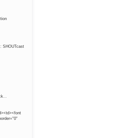
tion
ent: SHOUTcast
ck...
td><td><font
border="0"