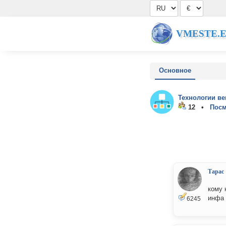
VMESTE.
Основное
Технологии ве
12 •
Посм
Тарас
кому 
инфа 
6245