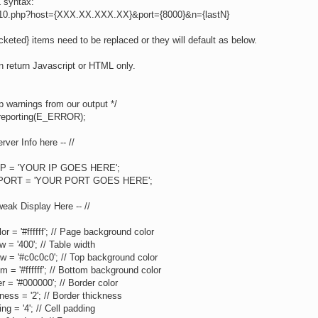
 syntax:
st10.php?host={XXX.XX.XXX.XX}&port={8000}&n={lastN}
acketed} items need to be replaced or they will default as below.
an return Javascript or HTML only.
p warnings from our output */
_reporting(E_ERROR);
erver Info here -- //
IP = 'YOUR IP GOES HERE';
rPORT = 'YOUR PORT GOES HERE';
Tweak Display Here -- //
or = '#ffffff'; // Page background color
w = '400'; // Table width
w = '#c0c0c0'; // Top background color
m = '#ffffff'; // Bottom background color
r = '#000000'; // Border color
ness = '2'; // Border thickness
ng = '4'; // Cell padding