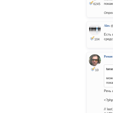
покаж
6245
Отред
Alex
@
Есть 
средс
104
Роман
tara
10
може
пока
Речь 
<?php
// las