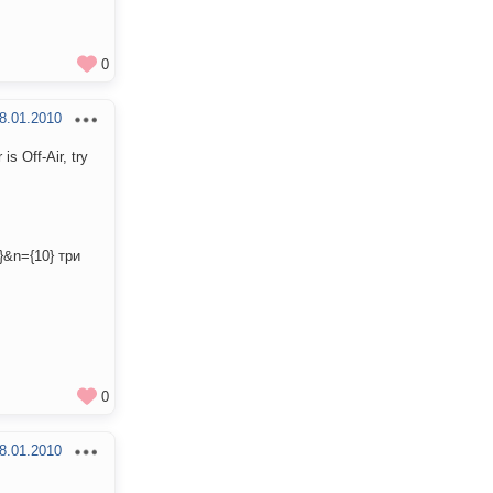
0
8.01.2010
 Off-Air, try
}&n={10} три
0
8.01.2010