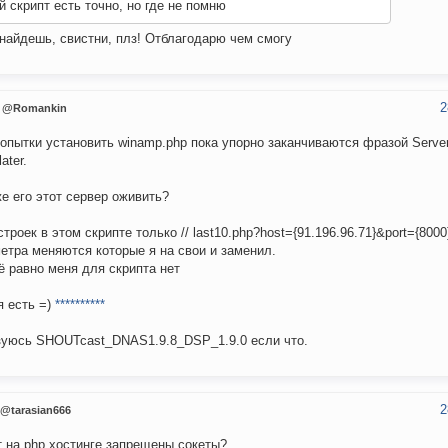
й скрипт есть точно, но где не помню
найдешь, свистни, плз! Отблагодарю чем смогу
2
@Romankin
опытки установить winamp.php пока упорно заканчиваются фразой Server is
later.
е его этот сервер оживить?
строек в этом скрипте только // last10.php?host={91.196.96.71}&port={8000
етра меняются которые я на свои и заменил.
ё равно меня для скрипта нет
я есть =)
**********
уюсь SHOUTcast_DNAS1.9.8_DSP_1.9.0 если что.
2
@tarasian666
 на php хостинге запрещены сокеты?