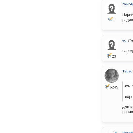
NiceSl
Парни
радио
1
ex-
@e
народ
23
Тарас
ex-
п
6245
наро
для s
возмо
Влади