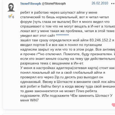
26.02.2010
StoneFilosoph
@StoneFilosoph
ребят я работаю через шоуткаст айпи у мене
статический то бишь нормальный, вот я читал читал
6
форум (чуть глаза не выпали) Вот я много видел что
спрашивают о том что не могут вещать в И-нет а только
локал вот у мене такая же проблема, читая в этой теме
увидел вот этот сайт
**********
зашёл там сразу определился мой айпи 83.246.152.2 я
вводил портов 6 и все как я понял по пугающим
надписям закрыт ну или что то в этом роде. Все антиви
и прочее г**но отключил. Помогите, буду признателен. 
если кто знает киньте ссылку на тему где действительн
разрешена тема с вещанием в Ин-ет.
У меня в настройках адаптера(сетевая карта) стоит как
понял локальный ай пи а свой глобальный айпи я
проверял его через 2ip.ru десять раз выходил он
одинаковый. Ввожу в Шоткасте в винампе свой лок айп
всё робит и байты бегут а когда ввожу туда свой внешн
то даже законнектится не может Плиз ребята
подскажите. ИЛи подскажите ЧЕм заменить Шоткаст У
меня WiN7