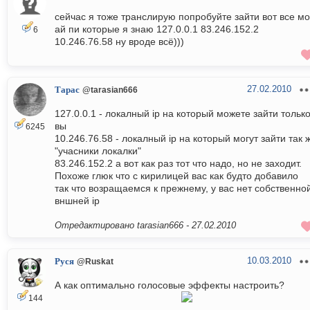
сейчас я тоже транслирую попробуйте зайти вот все м
ай пи которые я знаю 127.0.0.1 83.246.152.2
6
10.246.76.58 ну вроде всё)))
27.02.2010
Тарас
@tarasian666
127.0.0.1 - локалный ip на который можете зайти тольк
вы
6245
10.246.76.58 - локалный ip на который могут зайти так 
"учасники локалки"
83.246.152.2 а вот как раз тот что надо, но не заходит.
Похоже глюк что с кирилицей вас как будто добавило
так что возращаемся к прежнему, у вас нет собственно
вншней ip
Отредактировано tarasian666 -
27.02.2010
10.03.2010
Руся
@Ruskat
А как оптимально голосовые эффекты настроить?
144