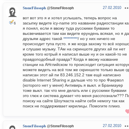
27.02.2010
StoneFilosoph
@StoneFilosoph
вот вот это я и хотел услышать, теперь вопрос на
засыпку видите icy-name это название радиостанции ка
6
я понял, если я ввожу туда русскими буквами то
высвечивается там как видите ерундень всякая, но я д
друзьям адрес такой
**********
/ но у них ничего не
происходит тупа пусто. я же когда захожу то всё хорош
и слушаю музыку. ТАм на скриншоте других ай пи нет
кроме того котрый я написал выше ну и он какой-то не
правдоподобный правда? Когда я ввожу название
станции на АНглийском то происходит ситуация котору
можете видеть на всё том же скриншоте только выше г
написан этот ай пи 83.246.152.2 там ещё написано
disable Internet Sharing и дальше что то про Фаервол
(которого нет у меня) Антивирь я выкл. и Бранмауер
тоже выкл. так что мне делать или с русскими буквами
это глюк и система думает что меня расспознали??? П
поиску на сайте Шоуткаста найти себя немогу так как
поиск не поддерживает кирилицы. Помогите плииз.
27.02.2010
StoneFilosoph
@StoneFilosoph