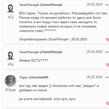
26.02.2010
StoneFilosoph
@StoneFilosoph
ВОт скрин. Только не ругайтесь. Расшифруйте что там.
Ранше когда ч/з винамп работал то здесь всё было
6
понятно а вот когда стал через сэма заходить то
появились новые записи которых я не понимаю,
помогите плмз.
**********
Отредактировано StoneFilosoph -
26.02.2010
26.02.2010
StoneFilosoph
@StoneFilosoph
Живые ЕСТЬ????
6
26.02.2010
Тарас
@tarasian666
все гуд, вас видно )) shoutcast.com вас "увидел" и
добавил в список
6245
ps учите английский, хоть чуть чуть