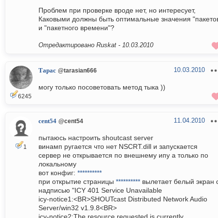
Проблем при проверке вроде нет, но интересует,
Каковыми должны быть оптимальные значения "пакето
и "пакетного времени"?
Отредактировано Ruskat -
10.03.2010
10.03.2010
Тарас
@tarasian666
могу только посоветовать метод тыка ))
6245
11.04.2010
cent54
@cent54
пытаюсь настроить shoutcast server
винамп ругается что нет NSCRT.dill и запускается
1
сервер не открывается по внешнему ипу а только по
локальному
вот конфиг:
**********
при открытие страницы
**********
вылетает белый экран 
надписью "ICY 401 Service Unavailable
icy-notice1:<BR>SHOUTcast Distributed Network Audio
Server/win32 v1.9.8<BR>
icy-notice2:The resource requested is currently