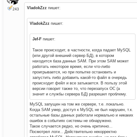
VladokZzz
пишет:
243
VladokZzz
пишет:
Jef-F
пишет:
Такое происходит, в частности, когда падает MySQL
(или другой внешний сервер БД), в котором
находится база данных SAM. При этом SAM может
работать некоторое время, если что-либо
проигрывается, но при попытке остановить и
запустить либо добавить какой-то файл в очередь
происходит фейл и все затыкается. В пользу этой
версии говорит также то, что перезапуск ОС (а
значит и службы сервера БД) разрешил проблему.
MySQL запущен на том же сервере, т.е. локально.
Когда SAM умер, доступ к MySQL не был нарушен, т.к.
остальные базы данных работали нормально и никаких
ошибок в событиях системы не обнаружено.
Такое случается редко, но очень критично...
Посмотрел логи... Действительно некорректно