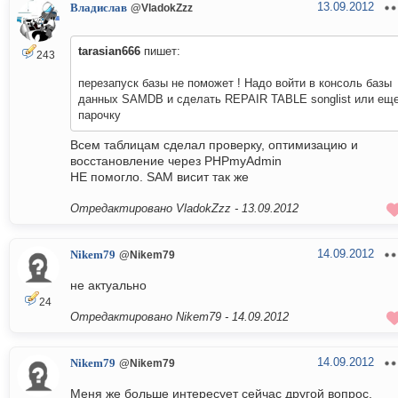
13.09.2012
Владислав
@VladokZzz
tarasian666
пишет:
243
перезапуск базы не поможет ! Надо войти в консоль базы
данных SAMDB и сделать REPAIR TABLE songlist или ещ
парочку
Всем таблицам сделал проверку, оптимизацию и
восстановление через PHPmyAdmin
НЕ помогло. SAM висит так же
Отредактировано VladokZzz -
13.09.2012
14.09.2012
Nikem79
@Nikem79
не актуально
24
Отредактировано Nikem79 -
14.09.2012
14.09.2012
Nikem79
@Nikem79
Меня же больше интересует сейчас другой вопрос.