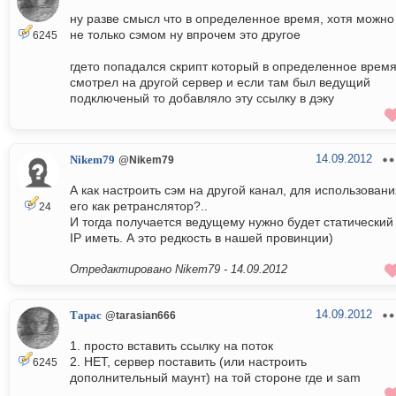
ну разве смысл что в определенное время, хотя можно
не только сэмом ну впрочем это другое
6245
гдето попадался скрипт который в определенное врем
смотрел на другой сервер и если там был ведущий
подключеный то добавляло эту ссылку в дэку
14.09.2012
Nikem79
@Nikem79
А как настроить сэм на другой канал, для использован
его как ретранслятор?..
24
И тогда получается ведущему нужно будет статический
IP иметь. А это редкость в нашей провинции)
Отредактировано Nikem79 -
14.09.2012
14.09.2012
Тарас
@tarasian666
1. просто вставить ссылку на поток
2. НЕТ, сервер поставить (или настроить
6245
дополнительный маунт) на той стороне где и sam