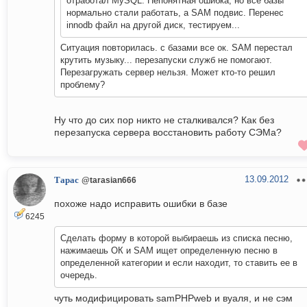
отработал MySQL. Непонятная ошибка, но все базы
нормально стали работать, а SAM подвис. Перенес
innodb файл на другой диск, тестируем...
Ситуация повторилась. с базами все ок. SAM перестал
крутить музыку... перезапуски служб не помогают.
Перезагружать сервер нельзя. Может кто-то решил
проблему?
Ну что до сих пор никто не сталкивался? Как без
перезапуска сервера восстановить работу СЭМа?
13.09.2012
Тарас
@tarasian666
похоже надо исправить ошибки в базе
6245
Сделать форму в которой выбираешь из списка песню,
нажимаешь ОК и SAM ищет определенную песню в
определенной категории и если находит, то ставить ее в
очередь.
чуть модифицировать samPHPweb и вуаля, и не сэм