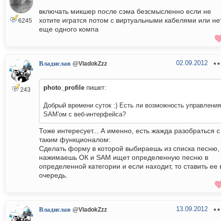
включать микшер после сэма безсмысленно если не
хотите игратся потом с виртуальными кабелями или не
6245
еще одного компа
02.09.2012
Владислав
@VladokZzz
photo_profile
пишет:
243
Добрый времени суток :) Есть ли возможность управления
SAM'ом с веб-интерфейса?
Тоже интересует... А именно, есть жажда разобраться с
таким функционалом:
Сделать форму в которой выбираешь из списка песню,
нажимаешь ОК и SAM ищет определенную песню в
определенной категории и если находит, то ставить ее 
очередь.
13.09.2012
Владислав
@VladokZzz