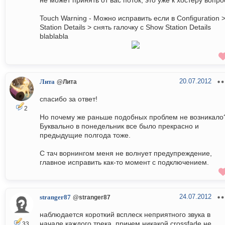
не может принять от вас поток, это уже к хостеру вопро
Touch Warning - Можно исправить если в Configuration 
Station Details > снять галочку с Show Station Details
blablabla
20.07.2012
Лита
@Лита
спасибо за ответ!
2
Но почему же раньше подобных проблем не возникало
Буквально в понедельник все было прекрасно и
предыдущие полгода тоже.
С тач ворнингом меня не волнует предупреждение,
главное исправить как-то момент с подключением.
24.07.2012
stranger87
@stranger87
наблюдается короткий всплеск неприятного звука в
начале каждого трека, причем никакой crossfade не
33