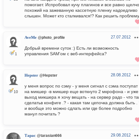
помогает. Испробовал кучу плагинов и все равно щелчо
похожий на зажеванную кассетную пленку надоедливо
слышен. Может кто сталкивался!? Как решить проблем
27.07.2012
AveMe
@photo_profile
Добрый времени суток :) Есть ли возможность
управления SAM'ом с веб-интерфейса?
1
28.08.2012
Hepster
@Hepster
у меня вопрос по сэму - у меня сигнал с сэма поступат
на микшер -в микшер еще воткнуто 2 мкрофона - и уже
10
выход микшера я хочу вещать - на сервер радо - что т
сделатьв конфиге .? - какая там цепочка должна быть .
и вообще это можно сдлать или где более подробно
манул почитать ?
29.08.2012
Тарас
@tarasian666