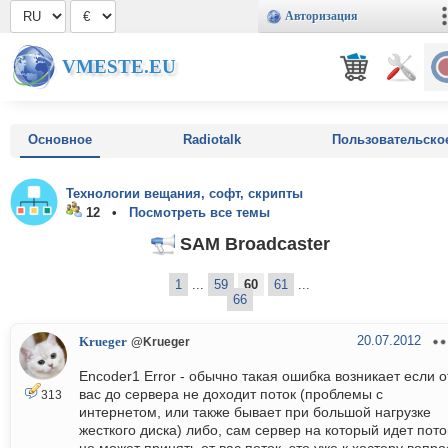
Авторизация
VMESTE.EU
Основное
Radiotalk
Пользовательско
Технологии вещания, софт, скрипты
12 •
Посмотреть все темы
SAM Broadcaster
1
...
59
60
61
...
66
20.07.2012
Krueger
@Krueger
Encoder1 Error - обычно такая ошибка возникает если о
вас до сервера не доходит поток (проблемы с
313
интернетом, или также бывает при большой нагрузке
жесткого диска) либо, сам сервер на который идет пото