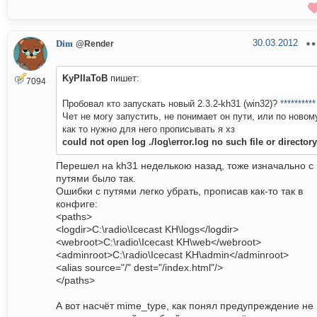
30.03.2012
Dim
@Render
KyPIIaToB
пишет:
7094
Пробовал кто запускать новый 2.3.2-kh31 (win32)?
**********
Чет не могу запустить, не понимает он пути, или по новом
как то нужно для него прописывать я хз
could not open log ./log\error.log no such file or directory
Перешел на kh31 неделькою назад, тоже изначально с
путями было так.
Ошибки с путями легко убрать, прописав как-то так в
конфиге:
<paths>
<logdir>C:\radio\Icecast KH\logs</logdir>
<webroot>C:\radio\Icecast KH\web</webroot>
<adminroot>C:\radio\Icecast KH\admin</adminroot>
<alias source="/" dest="/index.html"/>
</paths>
А вот насчёт mime_type, как понял предупреждение не