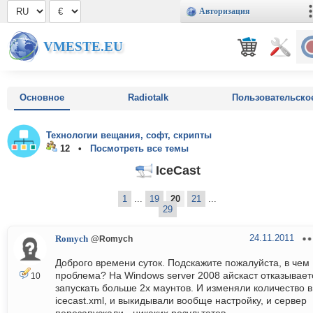
Авторизация
VMESTE.EU
Основное
Radiotalk
Пользовательско
Технологии вещания, софт, скрипты
12 •
Посмотреть все темы
IceCast
1
...
19
20
21
...
29
24.11.2011
Romych
@Romych
Доброго времени суток. Подскажите пожалуйста, в чем
проблема? На Windows server 2008 айскаст отказывает
10
запускать больше 2х маунтов. И изменяли количество в
icecast.xml, и выкидывали вообще настройку, и сервер