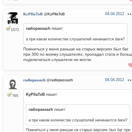
04.04.2012
KyPIIaToB
@KyPIIaToB
radiopassazh
пишет:
1572
а при каком количестве слушателей начинаются баги?
Помниться у меня раньше на старых версиях был баг
при 300 по моему слушателях, пропадал стата и боль
подключаться слушатели не могли.
04.04.2012
radiopassazh
@radiopassazh
KyPIIaToB
пишет:
765
radiopassazh
пишет:
а при каком количестве слушателей начинаются баги?
Помниться у меня раньше на старых версиях был баг при