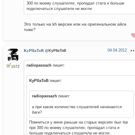
300 по моему слушателях, пропадал стата и больше
подключаться слушатели не могли.
Это только на kh версии или на оригинальном айсе
тоже?
04.04.2012
KyPIIaToB
@KyPIIaToB
radiopassazh
пишет:
1572
KyPIIaToB
пишет:
radiopassazh
пишет:
а при каком количестве слушателей начинаются
баги?
Помниться у меня раньше на старых версиях был баг
при 300 по моему слушателях, пропадал стата и
больше подключаться слушатели не могли.