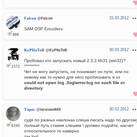
15.03.2012
Falcon
@Falcon
SAM DSP Encoders
888
30.03.2012
KyPIIaToB
@KyPIIaToB
Пробовал кто запускать новый 2.3.2-kh31 (win32)?
**********
1572
Чет не могу запустить, не понимает он пути, или по
новому как то нужно для него прописывать я хз
could not open log ./log\error.log no such file or
directory
30.03.2012
Тарас
@tarasian666
судя по разных наклонах слеша писать надо по другому
полный путь стаким слешем \ должен подойти, насчет
6245
относительного то наверно
так log\