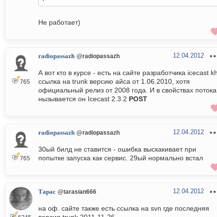
Не работает)
12.04.2012
radiopassazh
@radiopassazh
А вот кто в курсе - есть на сайте разработчика icecast k
ссылка на trunk версию айса от 1.06.2010, хотя
765
официальный релиз от 2008 года. И в свойствах потока
нызывается он Icecast 2.3.2
POST
12.04.2012
radiopassazh
@radiopassazh
30ый билд не ставится - ошибка выскакивает при
попытке запуска как сервис. 29ый нормально встал
765
12.04.2012
Тарас
@tarasian666
на оф. сайте также есть ссылка на svn где последняя