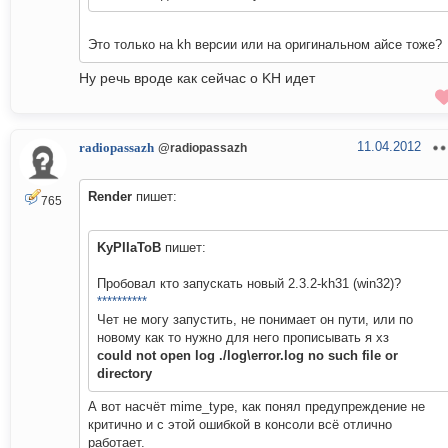
Это только на kh версии или на оригинальном айсе тоже?
Ну речь вроде как сейчас о KH идет
11.04.2012
radiopassazh
@radiopassazh
Render
пишет:
765
KyPIIaToB
пишет:
Пробовал кто запускать новый 2.3.2-kh31 (win32)?
**********
Чет не могу запустить, не понимает он пути, или по
новому как то нужно для него прописывать я хз
could not open log ./log\error.log no such file or
directory
А вот насчёт mime_type, как понял предупреждение не
критично и с этой ошибкой в консоли всё отлично
работает.