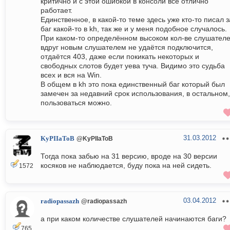
критично и с этой ошибкой в консоли всё отлично
работает.
Единственное, в какой-то теме здесь уже кто-то писал з
баг какой-то в kh, так же и у меня подобное случалось.
При каком-то определённом высоком кол-ве слушателе
вдруг новым слушателем не удаётся подключится,
отдаётся 403, даже если покикать некоторых и
свободных слотов будет уева туча. Видимо это судьба
всех и вся на Win.
В общем в kh это пока единственный баг который был
замечен за недавний срок использования, в остальном,
пользоваться можно.
31.03.2012
KyPIIaToB
@KyPIIaToB
Тогда пока забью на 31 версию, вроде на 30 версии
косяков не наблюдается, буду пока на ней сидеть.
1572
03.04.2012
radiopassazh
@radiopassazh
а при каком количестве слушателей начинаются баги?
765