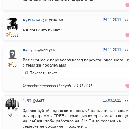
перезапускали - никаких результатов
24.11.2011
KyPIIaToB
@KyPIIaToB
а в логах что пишет?
1572
24.11.2011
Romych
@Romych
Вот error.log c пару часов назад переустановленного, н
с теми же проблемами
10
Показать текст
Отредактировано Romych -
24.11.2011
15.03.2012
JaST
@JaST
Здравствуйте! подскажите пожалуйста плагины к винам
или программы FREE с помощью которых можно веща
19
на IceCast чтобы работало на Win 7 а то oddcast на
семёрке не сохраняет профили...