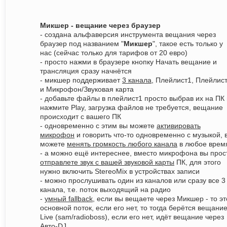
Микшер - вещание через браузер
- создана альфаверсия инструмента вещания через
браузер под названием "
Микшер
", такое есть только у
нас (сейчас только для тарифов от 20 евро)
- просто нажми в браузере кнопку Начать вещание и
трансляция сразу начнётся
- микшер поддерживает
3 канала
, Плейлист1, Плейлис
и Микрофон/Звуковая карта
- добавьте файлы в плейлист1 просто выбрав их на ПК 
нажмите Play, загрузка файлов не требуется, вещание
происходит с вашего ПК
- одновременно с этим вы можете
активировать
микрофон
и говорить что-то одновременно с музыкой, 
можете
менять громкость любого канала
в любое врем
- а можно ещё интереснее, вместо микрофона вы прос
отправлете звук с вашей звуковой карты
ПК, для этого
нужно включить StereoMix в устройствах записи
- можно прослушивать один из каналов или сразу все 3
канала, т.е. поток выходящий на радио
-
умный fallback
, если вы вещаете через Микшер - то эт
основной поток, если его нет, то тогда берётся вещани
Live (sam/radioboss), если его нет, идёт вещание через
Авто-DJ