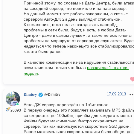
Причиной этому, по словам из Дата-Центра, были атак
на соседний сервер, что повлияло и на наш сервер.
На данный момент все работы завершены, а связь с
сервером Авто-ДЖ 2й день выглядит стабильной.
К сожалению, пока нельзя загадывать наперёд,
проблемы в сети были, будут, и есть, в любом Дата-
Центре - даже в самом лучшем, а также не исключены
проблемы на маршруте от сервера до слушателя. Буд
надеяться что теперь наконец-то всё стабилизировалос
как это было ранее.
В качестве компенсации из-за нарушения стабильности
всем клиентам только что была
назначена 1 платная
неделя
.
17.09.2013
Dimitry
@Dimitry
Авто-ДЖ сервер переведён на 1гбит канал.
В первую очередь это позволяет закачивать MP3 файл
20093
со скоростью до 100мбит, причём для каждого клиента.
Файлы будут максимально быстро сохраняться на
сервере, так как используются скоростные SSD диски.
Ранее максимальная скорость закачки была общая до