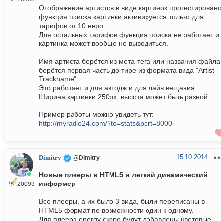
Отображение артистов в виде картинок протестировано
функция поиска картинки активируется только для
тарифов от 10 евро.
Для остальных тарифов функция поиска не работает и
картинка может вообще не выводиться.
Имя артиста берётся из мета-тега или названия файла
берётся первая часть до тире из формата вида "Artist -
Trackname".
Это работает и для автодж и для лайв вещания.
Ширина картинки 250px, высота может быть разной.
Пример работы можно увидеть тут:
http://myradio24.com/?to=stats&port=8000
15.10.2014
Dimitry
@Dimitry
Новые плееры в HTML5 и легкий динамический
информер
20093
Все плееры, а их было 3 вида, были переписаны в
HTML5 формат по возможности один к одному.
Для плеера energy скоро будут добавлены цветовые