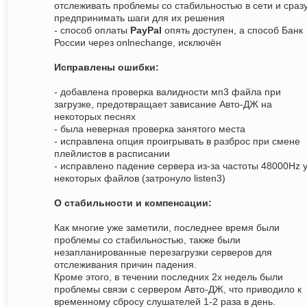
отслеживать проблемы со стабильностью в сети и сраз
предпринимать шаги для их решения
- способ оплаты
PayPal
опять доступен, а способ Банк
России через onlnechange, исключён
Исправлены ошибки:
- добавлена проверка валидности мп3 файла при
загрузке, предотвращает зависание Авто-ДЖ на
некоторых песнях
- была неверная проверка занятого места
- исправлена опция проигрывать в разброс при смене
плейлистов в расписании
- исправлено падение сервера из-за частоты 48000Hz 
некоторых файлов (затронуло listen3)
О стабильности и компенсации:
Как многие уже заметили, последнее время были
проблемы со стабильностью, также были
незапланированные перезагрузки серверов для
отслеживания причин падения.
Кроме этого, в течении последних 2х недель были
проблемы связи с сервером Авто-ДЖ, что приводило к
временному сбросу слушателей 1-2 раза в день.