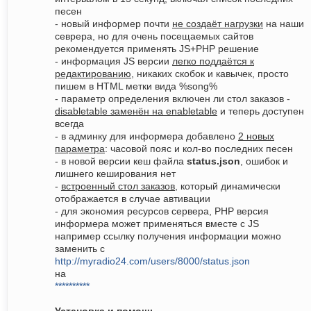
песен
- новый информер почти
не создаёт нагрузки
на наши
севрера, но для очень посещаемых сайтов
рекомендуется применять JS+PHP решение
- информация JS версии
легко поддаётся к
редактированию
, никаких скобок и кавычек, просто
пишем в HTML метки вида %song%
- параметр определения включен ли стол заказов -
disabletable заменён на enabletable
и теперь доступен
всегда
- в админку для информера добавлено
2 новых
параметра
: часовой пояс и кол-во последних песен
- в новой версии кеш файла
status.json
, ошибок и
лишнего кеширования нет
-
встроенный стол заказов
, который динамически
отображается в случае автивации
- для экономия ресурсов сервера, PHP версия
информера может применяться вместе с JS
например ссылку получения информации можно
заменить с
http://myradio24.com/users/8000/status.json
на
**********