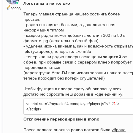
Логотипы и не только
20093
Теперь главная страница нашего хостинга более
простая.
- радио выводятся блоками, а дополнительная
информация титлом
- каждое радио может добавить логотип 300 на 80 в
формате jpg (желательно белый фон)
- удалена иконка винампа, как и возможность открыват
.pls (устарело), теперь только m3u
- теперь наши радио плееры оснащены
защитой от
сбоев
, при обрыве связи с сервером плеер попробует
переподключиться
(перезагрузка Авто-DJ при использовании нашего плее
теперь проходит без потери слушателей)
Чтобы функция в плеере сразу обновилась у всех,
достаточно сбросить кеш добавив в коде единичку:
<script src="//myradio24.com/player/player.js?v2.2
1
">
</script>
Отключение перекодировки в mono
После полного анализа радио потоков была
убрана