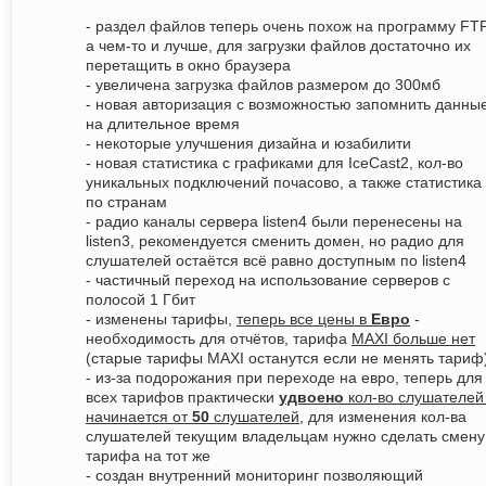
- раздел файлов теперь очень похож на программу FTP
а чем-то и лучше, для загрузки файлов достаточно их
перетащить в окно браузера
- увеличена загрузка файлов размером до 300мб
- новая авторизация с возможностью запомнить данны
на длительное время
- некоторые улучшения дизайна и юзабилити
- новая статистика с графиками для IceCast2, кол-во
уникальных подключений почасово, а также статистика
по странам
- радио каналы сервера listen4 были перенесены на
listen3, рекомендуется сменить домен, но радио для
слушателей остаётся всё равно доступным по listen4
- частичный переход на использование серверов с
полосой 1 Гбит
- изменены тарифы,
теперь все цены в
Евро
-
необходимость для отчётов, тарифа
MAXI больше нет
(старые тарифы MAXI останутся если не менять тариф
- из-за подорожания при переходе на евро, теперь для
всех тарифов практически
удвоено
кол-во слушателей
начинается от
50
слушателей
, для изменения кол-ва
слушателей текущим владельцам нужно сделать смену
тарифа на тот же
- создан внутренний мониторинг позволяющий