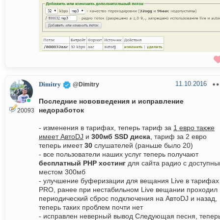
11.10.2016
Dimitry
@Dimitry
Последние нововведения и исправление
недоработок
20093
- изменения в тарифах, теперь тариф за
1 евро также
имеет АвтоDJ
и
300мб SSD диска
, тариф за 2 евро
теперь имеет
30
слушателей (раньше было 20)
- все пользователи наших услуг теперь получают
бесплатный PHP хостинг
для сайта радио с доступн
местом 300мб
- улучшение буферизации для вещания Live в тарифах
PRO, ранее при нестабильном Live вещании проходил
периодический сброс подключения на АвтоDJ и назад,
теперь таких проблем почти нет
- исправлен неверный вывод Следующая песня, тепер