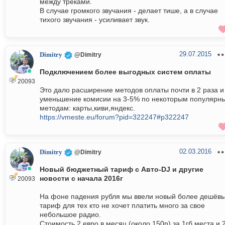
между треками.
В случае громкого звучания - делает тише, а в случае
тихого звучания - усиливает звук.
29.07.2015
Dimitry
@Dimitry
Подключением более выгодных систем оплаты
20093
Это дало расширение методов оплаты почти в 2 раза и
уменьшение комисии на 3-5% по некоторым популярн
методам: карты,киви,яндекс.
https://vmeste.eu/forum?pid=322247#p322247
02.03.2016
Dimitry
@Dimitry
Новый бюджетный тариф с Авто-DJ и другие
новости с начала 2016г
20093
На фоне падения рубля мы ввели новый более дешёв
тариф для тех кто не хочет платить много за свое
небольшое радио.
Стоимость 2 евро в месяц (около 150р) за 1гб места и 