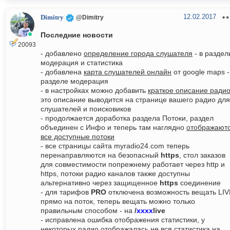
12.02.2017
Dimitry
@Dimitry
Последние новости
20093
- добавлено
определение города слушателя
- в раздел
модерация и статистика
- добавлена
карта слушателей онлайн
от google maps -
разделе модерация
- в настройках можно добавить
краткое описание ради
это описание выводится на странице вашего радио для
слушателей и поисковиков
- продолжается доработка раздела Потоки, раздел
объединен с Инфо и теперь там наглядно
отображают
все доступные потоки
- все страницы сайта myradio24.com теперь
перенаправляются на безопасный
https
, стол заказов
для совместимости попрежнему работает через http и
https, потоки радио каналов также доступны
альтернативно через защищенное
https
соединение
- для тарифов
PRO
отключена возможность вещать LIV
прямо на поток, теперь вещать можно только
правильным способом - на
/
xxxx
live
- исправлена ошибка отображения статистики, у
некоторых радио отображалась не вся статистика на