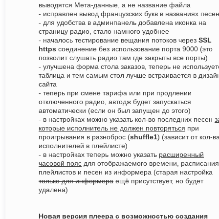
выводятся Мета-данные, а не название файла
- исправлен вывод французских букв в названиях песе
- для удобства в админпанель добавлена иконка на
страницу радио, стало намного удобнее
- началось тестирование вещания потоков через
SSL
https
соединение без использование порта 9000 (это
позволит слушать радио там где закрыты все порты)
- улучшена форма стола заказов, теперь не использует
таблица и тем самым стол лучше встраивается в дизай
сайта
- теперь при смене тарифа или при продлении
отключенного радио, автодж будет запускаться
автоматически (если он был запущен до этого)
- в настройках можно указать кол-во последних песен
з
которые исполнитель не должен повторяться
при
проигрывания в разноброс (
shuffle1
) (зависит от кол-в
исполнителей в плейлисте)
- в настройках теперь можно указать
расширенный
часовой пояс
для отображаемого времени, расписания
плейлистов и песен из информера (старая настройка
только для информера
ещё присутствует, но будет
удалена)
Новая версия плеера с возможностью создания