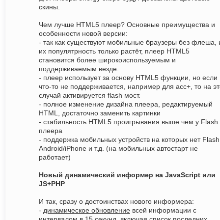
скины.
Чем лучше HTML5 плеер? Основные преимущества и
особенности новой версии:
- так как существуют мобильные браузеры без флеша, 
их популятрность только растёт, плеер HTML5
становится более широкоиспользуемым и
поддерживаемым везде.
- плеер использует за основу HTML5 функции, но если
что-то не поддерживается, например для acc+, то на эт
случай активируется flash мост.
- полное изменение дизайна плеера, редактируемый
HTML, достаточно заменить картинки
- стабильность HTML5 проигрывания выше чем у Flash
плеера
- поддержка мобильных устройств на которых нет Flash
Android/iPhone и т.д. (на мобильных автостарт не
работает)
Новый динамический информер на JavaScript или
JS+PHP
И так, сразу о достоинствах нового информера:
-
динамическое обновление
всей информации с
интервалом в 15 секунд, включая список последних