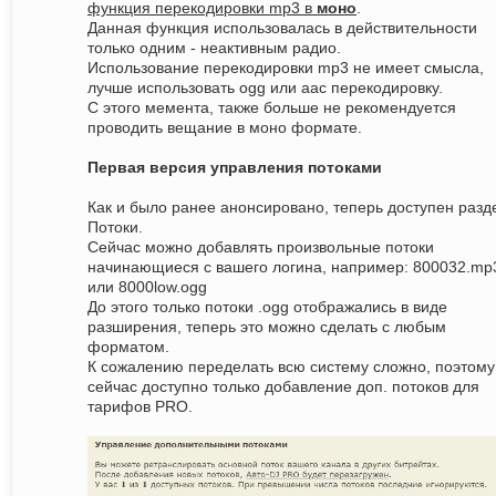
функция перекодировки mp3 в
моно
.
Данная функция использовалась в действительности
только одним - неактивным радио.
Использование перекодировки mp3 не имеет смысла,
лучше использовать ogg или aac перекодировку.
С этого мемента, также больше не рекомендуется
проводить вещание в моно формате.
Первая версия управления потоками
Как и было ранее анонсировано, теперь доступен разд
Потоки.
Сейчас можно добавлять произвольные потоки
начинающиеся с вашего логина, например: 800032.mp
или 8000low.ogg
До этого только потоки .ogg отображались в виде
разширения, теперь это можно сделать с любым
форматом.
К сожалению переделать всю систему сложно, поэтому
сейчас доступно только добавление доп. потоков для
тарифов PRO.