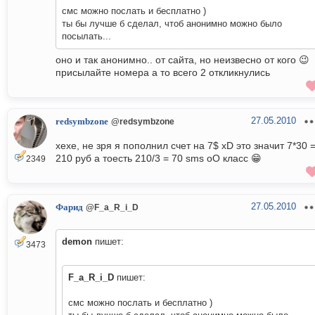
смс можно послать и бесплатно )
ты бы лучше б сделал, чтоб анонимно можно было
посылать...
оно и так анонимно.. от сайта, но неизвесно от кого 😉
присылайте номера а то всего 2 откликнулись
27.05.2010
redsymbzone
@redsymbzone
хехе, не зря я пополнил счет на 7$ xD это значит 7*30 
210 руб а тоесть 210/3 = 70 sms oO класс 😁
2349
27.05.2010
Фарид
@F_a_R_i_D
demon
пишет:
3473
F_a_R_i_D
пишет:
смс можно послать и бесплатно )