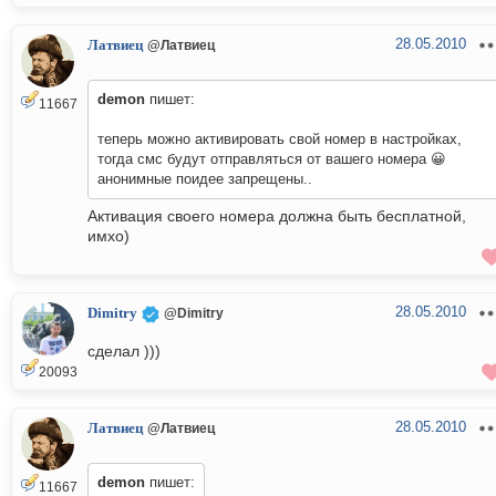
28.05.2010
Латвиец
@Латвиец
demon
пишет:
11667
теперь можно активировать свой номер в настройках,
тогда смс будут отправляться от вашего номера 😀
анонимные поидее запрещены..
Активация своего номера должна быть бесплатной,
имхо)
28.05.2010
Dimitry
@Dimitry
сделал )))
20093
28.05.2010
Латвиец
@Латвиец
demon
пишет:
11667