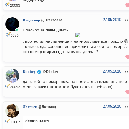
подарил 😀
20093
27.05.2010
Владимир
@Drakoscha
Спасибо за лавы Димон
6376
, протестил на латиница и на кириллице всё пришло 😀 
Только когда сообщение приходит там чей то номер 🤨 
это номер фирмы где ты смски делал ?
27.05.2010
Dimitry
@Dimitry
да, какой то номер, пока не получается изменить, не от
меня зависит, потом там будет стоять пейзона)
20093
27.05.2010
Латвиец
@Латвиец
demon
пишет:
11667