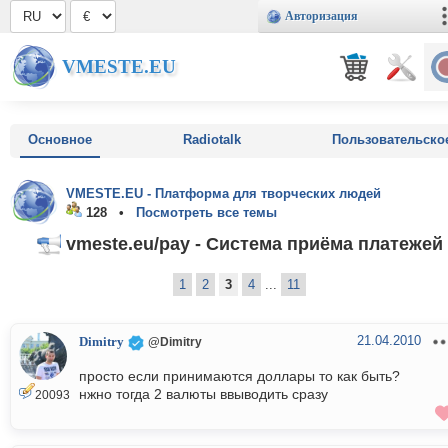
Авторизация
VMESTE.EU
Основное
Radiotalk
Пользовательско
VMESTE.EU - Платформа для творческих людей
128 •
Посмотреть все темы
vmeste.eu/pay - Система приёма платежей
1
2
3
4
...
11
21.04.2010
Dimitry
@Dimitry
просто если принимаются доллары то как быть?
нжно тогда 2 валюты ввыводить сразу
20093