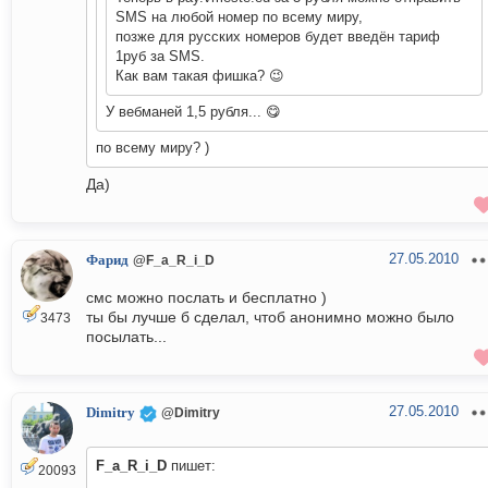
SMS на любой номер по всему миру,
позже для русских номеров будет введён тариф
1руб за SMS.
Как вам такая фишка? 😉
У вебманей 1,5 рубля... 😋
по всему миру? )
Да)
27.05.2010
Фарид
@F_a_R_i_D
смс можно послать и бесплатно )
ты бы лучше б сделал, чтоб анонимно можно было
3473
посылать...
27.05.2010
Dimitry
@Dimitry
F_a_R_i_D
пишет:
20093