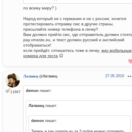
по всему миру? )
Народ который не с германии и не с россии, хочется
протестировать отправку смс в другие страны,
присылайте номер телефона в личку!!
Вам должно прийти смс, где отправитель должен стоят
pay.vmeste.eu, и текст должен русский и английский
отображаться!
если прийдёт, отпишитесь тоже в личку,
жду мобильные
номера для теста
😉
27.05.2010
Латвиец
@Латвиец
demon
пишет:
11667
Латвиец
пишет:
demon
пишет:
Теперь в pay.vmeste.eu за 3 рубля можно отправить