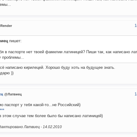
емы...
1
Render
виец
пишет:
бя в паспорте нет твоей фамилии латиницей? Пиши так, как написано лат
 проблемы...
всё написано кирилецей. Хорошо буду хоть на будущее знать.
дарю ))
1
ец
@Латвиец
о паспорт у тебя какой-то...не Российский)
***
в этом случае тем более было бы написано латиницей)
актировано Латвиец -
14.02.2010