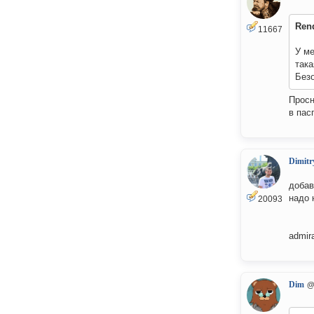
Ren
11667
У ме
така
Без
Просн
в пас
Dimitr
добав
надо 
20093
admir
Dim
@