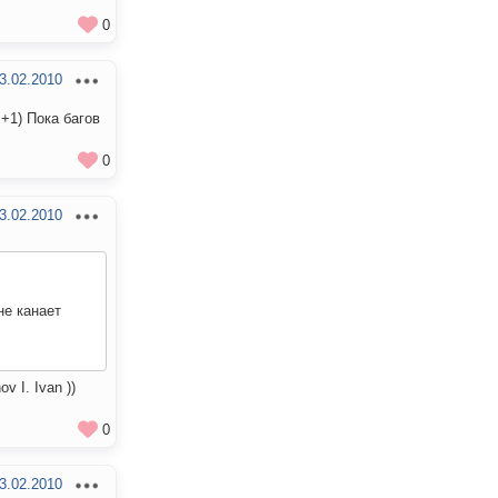
0
3.02.2010
+1) Пока багов
0
3.02.2010
не канает
 I. Ivan ))
0
3.02.2010