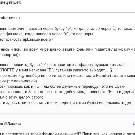
виец
пишет:
nder
пишет:
меня фамилия пишется через букву "ё", когда пытался через Ё, то писало
кая фамилия, когда написал через "е", то всё норм.
зопастность прЕвыше всего?
нись и пой...во всем мире давно и имя и фамилии пишется латинскими б
паспортах))
яюсь спросить, буква "ё" не относится к алфавиту русского языка?
ПОРТЕ у меня написана "Ё", путаница какая-то выходит... 😵
 про латиницу вообще не понятно, или писать чисто Familia (т.е латинице
ия (т.е клирилецей).
рен просышь как и чО. Тем более денежные переводы, это не шутки.
рассказывал, в банке до него тоже доёпулись, в паспорте "Е", а в други
Там с этим делом строго.
т и здесь стоит пояснить в чём подвох и какие буквы использовать для с
1
ец
@Латвиец
я в паспорте нет твоей фамилии латиницей? Пиши так, как написано лати