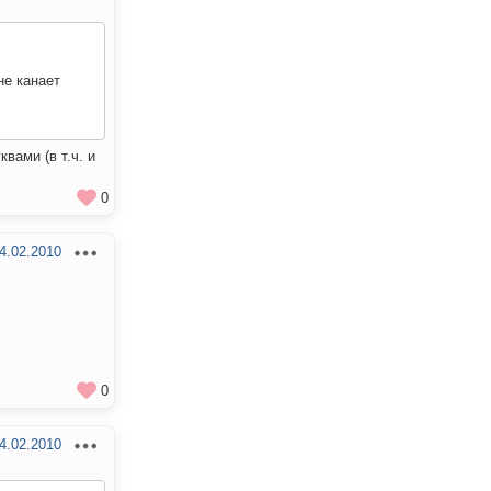
не канает
вами (в т.ч. и
0
4.02.2010
0
4.02.2010