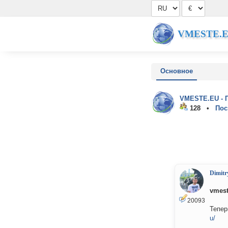
VMESTE.
Основное
VMESTE.EU - 
128 •
Пос
Dimitr
vmest
20093
Тепер
u/