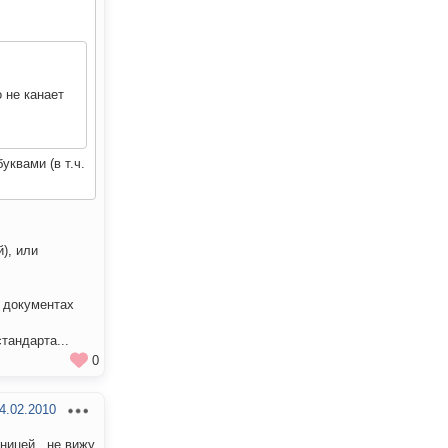
 не канает
уквами (в т.ч.
й), или
х документах
тандарта...
0
4.02.2010
ницей...не вижу