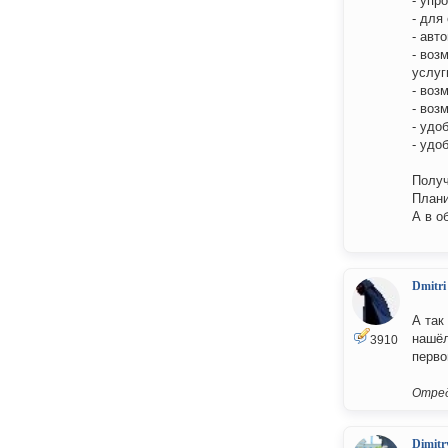
- упр
- для
- авт
- воз
услуг
- воз
- воз
- удо
- удо
Получ
Плани
А в о
Dmitri
А так
нашёл
3910
перво
Отред
Dimitr