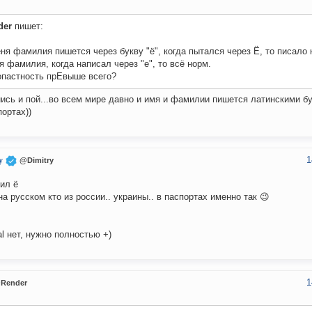
der
пишет:
ня фамилия пишется через букву "ё", когда пытался через Ё, то писало 
я фамилия, когда написал через "е", то всё норм.
опастность прЕвыше всего?
ись и пой...во всем мире давно и имя и фамилии пишется латинскими бук
портах))
1
y
@Dimitry
ил ё
на русском кто из россии.. украины.. в паспортах именно так 😉
al нет, нужно полностью +)
1
Render