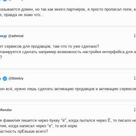
казывается домен, но так как много партнёрок, я просто прописал none, 
е, правда не знаю что...
1
андр
@admiral
ет сервисов для продавцов, там что то уже сделано?
ланируется сделать например возможность настройки интерфейса для 
?
1
y
@Dimitry
но всё, нужно лишь сделать активацию продавцов и активацию сервисов
1
Render
я фамилия пишется через букву "ё", когда пытался через Ё, то писало не
ия, когда написал через "е", то всё норм.
астность прЕвыше всего?