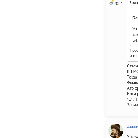
Лат
7094
Re
У 
та
Бе
Прос
и в 
Стесн
В ПАС
Тогда
Фамил
Ато х
Батя 
"Ё". 
Значи
Латви
У теб