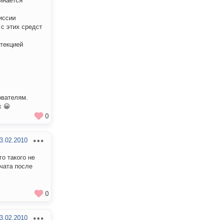
минается
иссии
с этих средст
отекцией
ователям.
х 😀
0
3.02.2010
го такого не
 чата после
0
3.02.2010