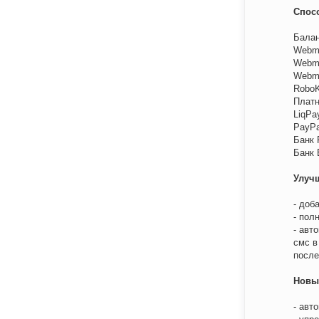
Спос
Балан
Webm
Webm
Webm
RoboK
Плат
LiqPa
PayPa
Банк 
Банк 
Улуч
- доб
- пол
- авт
смс в
после
Новы
- авт