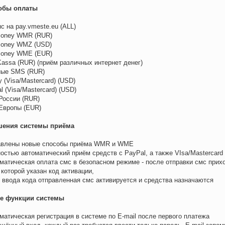
обы оплаты
с на pay.vmeste.eu (ALL)
oney WMR (RUR)
oney WMZ (USD)
oney WME (EUR)
assa (RUR) (приём различных интернет денег)
ные SMS (RUR)
y (Visa/Mastercard) (USD)
l (Visa/Mastercard) (USD)
России (RUR)
Европы (EUR)
шения системы приёма
авлены новые способы приёма WMR и WME
ностью автоматический приём средств с PayPal, а также VIsa/Mastercard
оматическая оплата смс в безопасном режиме - после отправки смс прих
 которой указан код активации,
 ввода кода отправленная смс активируется и средства назначаются
е функции системы
оматическая регистрация в системе по E-mail после первого платежа