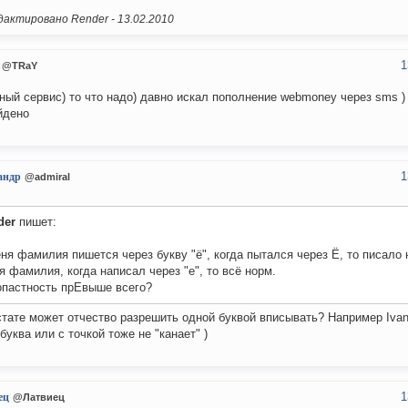
актировано Render -
13.02.2010
1
@TRaY
ный сервис) то что надо) давно искал пополнение webmoney через sms ) 
йдено
1
андр
@admiral
der
пишет:
ня фамилия пишется через букву "ё", когда пытался через Ё, то писало 
я фамилия, когда написал через "е", то всё норм.
опастность прЕвыше всего?
кстате может отчество разрешить одной буквой вписывать? Например Ivanov
буква или с точкой тоже не "канает" )
1
ец
@Латвиец