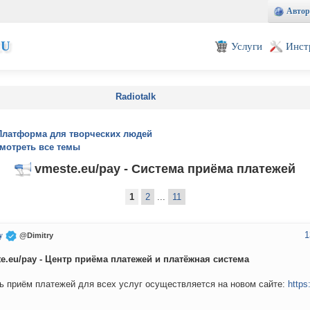
Автор
EU
Услуги
Инст
Radiotalk
Платформа для творческих людей
мотреть все темы
vmeste.eu/pay - Система приёма платежей
1
2
...
11
1
y
@Dimitry
e.eu/pay - Центр приёма платежей и платёжная система
ь приём платежей для всех услуг осуществляется на новом сайте:
https