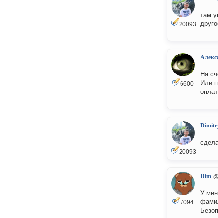
там у
друго
20093
Алекс
На сч
Или п
6600
оплат
Dimitr
сдела
20093
Dim
@
У мен
фамил
7094
Безоп