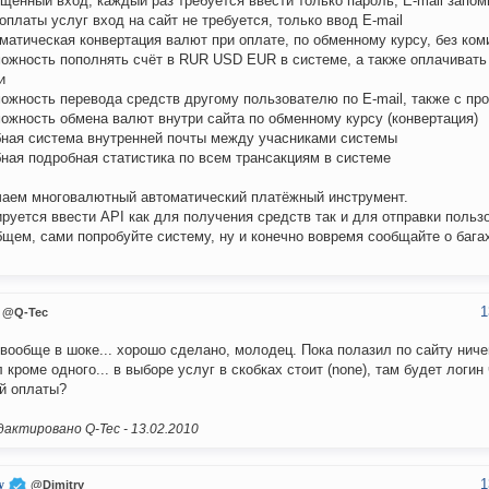
ощённый вход, каждый раз требуется ввести только пароль, E-mail запо
 оплаты услуг вход на сайт не требуется, только ввод E-mail
оматическая конвертация валют при оплате, по обменному курсу, без ком
можность пополнять счёт в RUR USD EUR в системе, а также оплачивать 
и
можность перевода средств другому пользователю по E-mail, также с пр
можность обмена валют внутри сайта по обменному курсу (конвертация)
бная система внутренней почты между учасниками системы
бная подробная статистика по всем трансакциям в системе
аем многовалютный автоматический платёжный инструмент.
руется ввести API как для получения средств так и для отправки польз
бщем, сами попробуйте систему, ну и конечно вовремя сообщайте о бага
1
@Q-Tec
 вообще в шоке... хорошо сделано, молодец. Пока полазил по сайту ниче
 кроме одного... в выборе услуг в скобках стоит (none), там будет логин
й оплаты?
актировано Q-Tec -
13.02.2010
1
y
@Dimitry