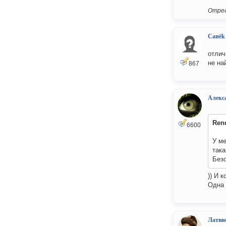
Отред
Санёk
отлич
не на
867
Алекс
Ren
6600
У ме
така
Без
)) И 
Одна 
Латви