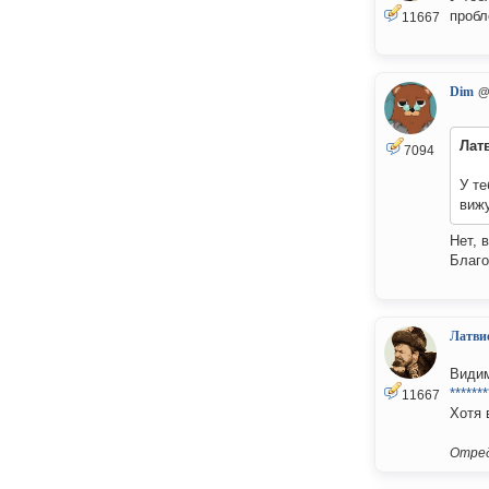
пробл
11667
Dim
@
Лат
7094
У те
вижу
Нет, 
Благо
Латви
Видим
*******
11667
Хотя 
Отред