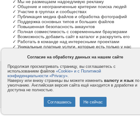
✓ Мы не размещаем надоедливую рекламу
✓ Общение и неограниченные критерии поиска людей
✓ Участие в группах и сообществах
✓ Публикация медиа файлов и обработка фотографий
✓ Поддержка основных типов и больших файлов
✓ Повышенная безопасность аккаунтов
✓ Полная совместимость с современными браузерами
✓ Возможность добавить сайт в каталог и раскрутить его
✓ Работать в команде над интересными проектами
✓ Уникальные платные услуги, которые есть только у нас
Согласие на обработку данных на нашем сайте
Продолжая просматривать страницу, вы соглашаетесь с
Контакты
Privacy и Cookie
использованием файлов
«Cookie» и с Политикой
Компания
Правила и условия
конфиденциальности «Privacy»
.
Наверху или внизу страницы вы можете изменить
валюту и язык
по
Услуги
Помощь
умолчанию. Английская версия сайта ещё находится в доработке и
доступна не полностью.
Как оплатить
Форумы
© 2008-2026
VMESTE.EU
- Все права защищены.