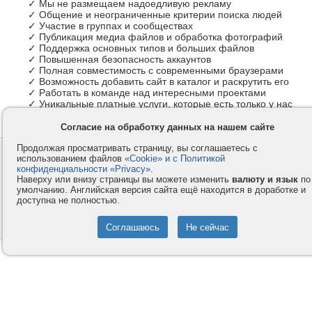
✓ Мы не размещаем надоедливую рекламу
✓ Общение и неограниченные критерии поиска людей
✓ Участие в группах и сообществах
✓ Публикация медиа файлов и обработка фотографий
✓ Поддержка основных типов и больших файлов
✓ Повышенная безопасность аккаунтов
✓ Полная совместимость с современными браузерами
✓ Возможность добавить сайт в каталог и раскрутить его
✓ Работать в команде над интересными проектами
✓ Уникальные платные услуги, которые есть только у нас
Согласие на обработку данных на нашем сайте
Продолжая просматривать страницу, вы соглашаетесь с
Контакты
Privacy и Cookie
использованием файлов
«Cookie» и с Политикой
Компания
Правила и условия
конфиденциальности «Privacy»
.
Наверху или внизу страницы вы можете изменить
валюту и язык
по
Услуги
Помощь
умолчанию. Английская версия сайта ещё находится в доработке и
доступна не полностью.
Как оплатить
Форумы
© 2008-2026
VMESTE.EU
- Все права защищены.