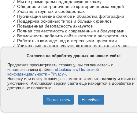
✓ Мы не размещаем надоедливую рекламу
✓ Общение и неограниченные критерии поиска людей
✓ Участие в группах и сообществах
✓ Публикация медиа файлов и обработка фотографий
✓ Поддержка основных типов и больших файлов
✓ Повышенная безопасность аккаунтов
✓ Полная совместимость с современными браузерами
✓ Возможность добавить сайт в каталог и раскрутить его
✓ Работать в команде над интересными проектами
✓ Уникальные платные услуги, которые есть только у нас
Согласие на обработку данных на нашем сайте
Продолжая просматривать страницу, вы соглашаетесь с
Контакты
Privacy и Cookie
использованием файлов
«Cookie» и с Политикой
Компания
Правила и условия
конфиденциальности «Privacy»
.
Наверху или внизу страницы вы можете изменить
валюту и язык
по
Услуги
Помощь
умолчанию. Английская версия сайта ещё находится в доработке и
доступна не полностью.
Как оплатить
Форумы
© 2008-2026
VMESTE.EU
- Все права защищены.