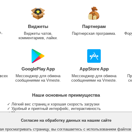
Виджеты
Партнерам
P-
Виджеты чатов,
Партнерская программа.
Фор
комментариев, лайки.
GooglePlay App
AppStore App
всех
Мессенджер для обмена
Мессенджер для обмена
Пр
сообщениями на Vmeste.
сообщениями на Vmeste.
ск
Наши основные преимущества
✓ Лёгкий вес страниц и хорошая скорость загрузки
✓ Удобный и приятный интерфейс, интерактивность
✓ Мы не размещаем надоедливую рекламу
✓ Общение и неограниченные критерии поиска людей
Согласие на обработку данных на нашем сайте
✓ Участие в группах и сообществах
✓ Публикация медиа файлов и обработка фотографий
я просматривать страницу, вы соглашаетесь с использованием файло
✓ Поддержка основных типов и больших файлов