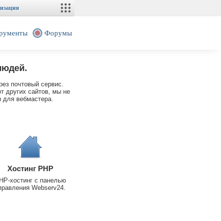
изация
рументы
Форумы
людей.
рез почтовый сервис.
т других сайтов, мы не
 для вебмастера.
Хостинг PHP
HP-хостинг с панелью
правления Webserv24.