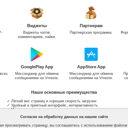
Виджеты
Партнерам
P-
Виджеты чатов,
Партнерская программа.
Фор
комментариев, лайки.
GooglePlay App
AppStore App
всех
Мессенджер для обмена
Мессенджер для обмена
Пр
сообщениями на Vmeste.
сообщениями на Vmeste.
ск
Наши основные преимущества
✓ Лёгкий вес страниц и хорошая скорость загрузки
✓ Удобный и приятный интерфейс, интерактивность
✓ Мы не размещаем надоедливую рекламу
✓ Общение и неограниченные критерии поиска людей
Согласие на обработку данных на нашем сайте
✓ Участие в группах и сообществах
✓ Публикация медиа файлов и обработка фотографий
я просматривать страницу, вы соглашаетесь с использованием файло
✓ Поддержка основных типов и больших файлов