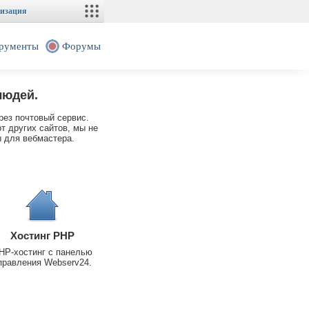
изация
рументы
Форумы
людей.
рез почтовый сервис.
т других сайтов, мы не
 для вебмастера.
Хостинг PHP
HP-хостинг с панелью
правления Webserv24.