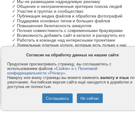
✓ Мы не размещаем надоедливую рекламу
✓ Общение и неограниченные критерии поиска людей
✓ Участие в группах и сообществах
✓ Публикация медиа файлов и обработка фотографий
✓ Поддержка основных типов и больших файлов
✓ Повышенная безопасность аккаунтов
✓ Полная совместимость с современными браузерами
✓ Возможность добавить сайт в каталог и раскрутить его
✓ Работать в команде над интересными проектами
✓ Уникальные платные услуги, которые есть только у нас
Согласие на обработку данных на нашем сайте
Продолжая просматривать страницу, вы соглашаетесь с
Контакты
Privacy и Cookie
использованием файлов
«Cookie» и с Политикой
Компания
Правила и условия
конфиденциальности «Privacy»
.
Наверху или внизу страницы вы можете изменить
валюту и язык
по
Услуги
Помощь
умолчанию. Английская версия сайта ещё находится в доработке и
доступна не полностью.
Как оплатить
Форумы
© 2008-2026
VMESTE.EU
- Все права защищены.