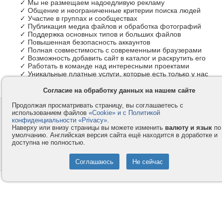
✓ Мы не размещаем надоедливую рекламу
✓ Общение и неограниченные критерии поиска людей
✓ Участие в группах и сообществах
✓ Публикация медиа файлов и обработка фотографий
✓ Поддержка основных типов и больших файлов
✓ Повышенная безопасность аккаунтов
✓ Полная совместимость с современными браузерами
✓ Возможность добавить сайт в каталог и раскрутить его
✓ Работать в команде над интересными проектами
✓ Уникальные платные услуги, которые есть только у нас
Согласие на обработку данных на нашем сайте
Продолжая просматривать страницу, вы соглашаетесь с
Контакты
Privacy и Cookie
использованием файлов
«Cookie» и с Политикой
Компания
Правила и условия
конфиденциальности «Privacy»
.
Наверху или внизу страницы вы можете изменить
валюту и язык
по
Услуги
Помощь
умолчанию. Английская версия сайта ещё находится в доработке и
доступна не полностью.
Как оплатить
Форумы
© 2008-2026
VMESTE.EU
- Все права защищены.