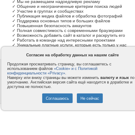
✓ Мы не размещаем надоедливую рекламу
✓ Общение и неограниченные критерии поиска людей
✓ Участие в группах и сообществах
✓ Публикация медиа файлов и обработка фотографий
✓ Поддержка основных типов и больших файлов
✓ Повышенная безопасность аккаунтов
✓ Полная совместимость с современными браузерами
✓ Возможность добавить сайт в каталог и раскрутить его
✓ Работать в команде над интересными проектами
✓ Уникальные платные услуги, которые есть только у нас
Согласие на обработку данных на нашем сайте
Продолжая просматривать страницу, вы соглашаетесь с
Контакты
Privacy и Cookie
использованием файлов
«Cookie» и с Политикой
Компания
Правила и условия
конфиденциальности «Privacy»
.
Наверху или внизу страницы вы можете изменить
валюту и язык
по
Услуги
Помощь
умолчанию. Английская версия сайта ещё находится в доработке и
доступна не полностью.
Как оплатить
Форумы
© 2008-2026
VMESTE.EU
- Все права защищены.