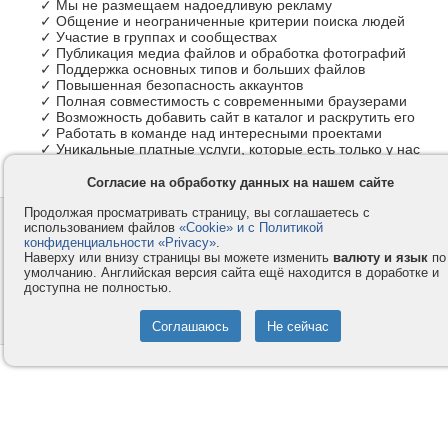
✓ Мы не размещаем надоедливую рекламу
✓ Общение и неограниченные критерии поиска людей
✓ Участие в группах и сообществах
✓ Публикация медиа файлов и обработка фотографий
✓ Поддержка основных типов и больших файлов
✓ Повышенная безопасность аккаунтов
✓ Полная совместимость с современными браузерами
✓ Возможность добавить сайт в каталог и раскрутить его
✓ Работать в команде над интересными проектами
✓ Уникальные платные услуги, которые есть только у нас
Согласие на обработку данных на нашем сайте
Продолжая просматривать страницу, вы соглашаетесь с
Контакты
Privacy и Cookie
использованием файлов
«Cookie» и с Политикой
Компания
Правила и условия
конфиденциальности «Privacy»
.
Наверху или внизу страницы вы можете изменить
валюту и язык
по
Услуги
Помощь
умолчанию. Английская версия сайта ещё находится в доработке и
доступна не полностью.
Как оплатить
Форумы
© 2008-2026
VMESTE.EU
- Все права защищены.