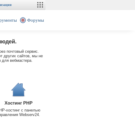
изация
рументы
Форумы
людей.
рез почтовый сервис.
т других сайтов, мы не
 для вебмастера.
Хостинг PHP
HP-хостинг с панелью
правления Webserv24.