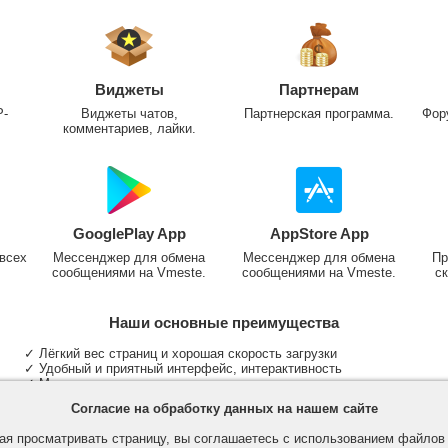
Виджеты
Партнерам
P-
Виджеты чатов,
Партнерская программа.
Фор
комментариев, лайки.
GooglePlay App
AppStore App
всех
Мессенджер для обмена
Мессенджер для обмена
Пр
сообщениями на Vmeste.
сообщениями на Vmeste.
ск
Наши основные преимущества
✓ Лёгкий вес страниц и хорошая скорость загрузки
✓ Удобный и приятный интерфейс, интерактивность
✓ Мы не размещаем надоедливую рекламу
✓ Общение и неограниченные критерии поиска людей
Согласие на обработку данных на нашем сайте
✓ Участие в группах и сообществах
✓ Публикация медиа файлов и обработка фотографий
я просматривать страницу, вы соглашаетесь с использованием файло
✓ Поддержка основных типов и больших файлов