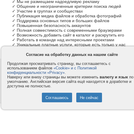
✓ Мы не размещаем надоедливую рекламу
✓ Общение и неограниченные критерии поиска людей
✓ Участие в группах и сообществах
✓ Публикация медиа файлов и обработка фотографий
✓ Поддержка основных типов и больших файлов
✓ Повышенная безопасность аккаунтов
✓ Полная совместимость с современными браузерами
✓ Возможность добавить сайт в каталог и раскрутить его
✓ Работать в команде над интересными проектами
✓ Уникальные платные услуги, которые есть только у нас
Согласие на обработку данных на нашем сайте
Продолжая просматривать страницу, вы соглашаетесь с
Контакты
Privacy и Cookie
использованием файлов
«Cookie» и с Политикой
Компания
Правила и условия
конфиденциальности «Privacy»
.
Наверху или внизу страницы вы можете изменить
валюту и язык
по
Услуги
Помощь
умолчанию. Английская версия сайта ещё находится в доработке и
доступна не полностью.
Как оплатить
Форумы
© 2008-2026
VMESTE.EU
- Все права защищены.